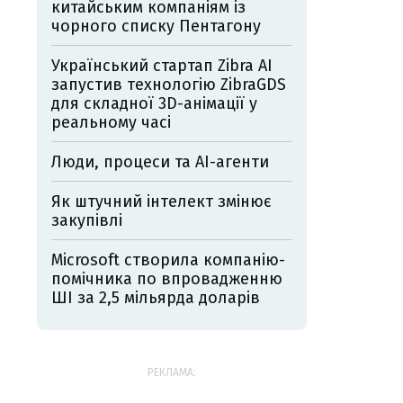
китайським компаніям із
чорного списку Пентагону
Український стартап Zibra AI
запустив технологію ZibraGDS
для складної 3D-анімації у
реальному часі
Люди, процеси та AI-агенти
Як штучний інтелект змінює
закупівлі
Microsoft створила компанію-
помічника по впровадженню
ШІ за 2,5 мільярда доларів
РЕКЛАМА: