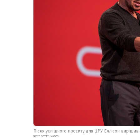
Після успішного проєкту для ЦРУ Еллісон вирішив
ФОТО GETTY IMAGES