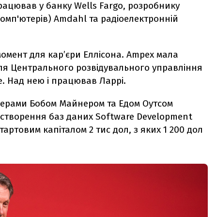
працював у банку Wells Fargo, розробнику
мп'ютерів) Amdahl та радіоелектронній
омент для кар’єри Еллісона. Ampex мала
ля Центрального розвідувального управління
. Над нею і працював Ларрі.
ртнерами Бобом Майнером та Едом Оутсом
 створення баз даних Software Development
тартовим капіталом 2 тис дол, з яких 1 200 дол