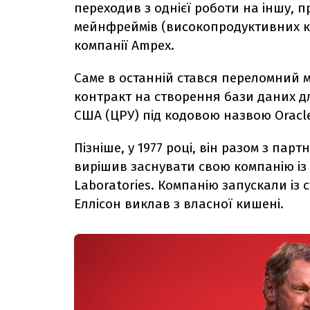
переходив з однієї роботи на іншу, 
мейнфреймів (високопродуктивних ко
компанії Ampex.
Саме в останній стався переломний м
контракт на створення бази даних д
США (ЦРУ) під кодовою назвою Oracle
Пізніше, у 1977 році, він разом з па
вирішив заснувати свою компанію із
Laboratories. Компанію запускали із с
Еллісон виклав з власної кишені.