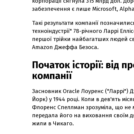
корпорації сягнула 315 млрд дол. Д
забезпечення є лише Microsoft, Alph
Такі результати компанії позначилис
техноіндустрії" 78-річного Ларрі Елл
першої трійки найбагатших людей св
Amazon Джеффа Безоса.
Початок історії: від п
компанії
Засновник Oracle Лоуренс ("Ларрі") 
Йорк) у 1944 році. Коли в дев'ять мі
Флоренс Спеллман зрозуміла, що не 
передала його на виховання своїм дядь
жили в Чикаго.