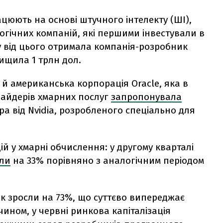
ацюють на основі штучного інтелекту (ШІ),
ологічних компаній, які першими інвестували в
у від цього отримала компанія-розробник
вищила 1 трлн дол.
й американська корпорація Oracle, яка в
вайдерів хмарних послуг
запропонувала
ра від Nvidia, розробленого спеціально для
цій у хмарні обчислення: у другому кварталі
ли
на 33% порівняно з аналогічним періодом
 рік зросли на 73%, що суттєво випереджає
чином, у червні ринкова капіталізація