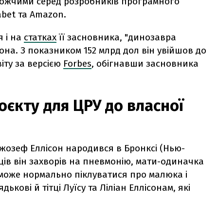
орожчими серед розробників програмного
abet та Amazon.
я і на
статках
її засновника, "динозавра
ісона. З показником 152 млрд дол він увійшов до
іту за версією
Forbes
, обігнавши засновника
роєкту для ЦРУ до власної
Джозеф Еллісон народився в Бронксі (Нью-
сяців він захворів на пневмонію, мати-одиначка
може нормально піклуватися про малюка і
кові й тітці Луїсу та Ліліан Еллісонам, які