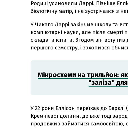
Родичі усиновили Ларрі. Пізніше Елл
біологічну матір, і не зустрічався з 
У Чикаго Ларрі закінчив школу та вст
комп’ютерні науки, але після смерті п
складати іспити. Згодом він вступив 
першого семестру, і захопився обчи
Мікросхеми на трильйон: я
"заліза" дл
У 22 роки Еллісон переїхав до Берклі
Кремнієвої долини, де вже тоді зарод
продовжив займатися самоосвітою, 