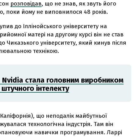
ісон
розповідав
, що не знав, як звуть його
нею, поки йому не виповнилося 48 років.
упив до Іллінойського університету на
рийомної матері на другому курсі він не став
до Чиказького університету, який кинув після
слювальною технікою.
к Nvidia стала головним виробником
я штучного інтелекту
 (Каліфорнія), що неподалік майбутньої
жувалася технологічна індустрія. Там він
опановуючи навички програмування. Ларрі