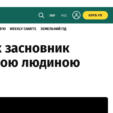
КЛУБ УП
УКР
РОС
В'Ю
WEEKLY CHARTS
ЗЕМЕЛЬНИЙ ГІД
к засновник
тшою людиною