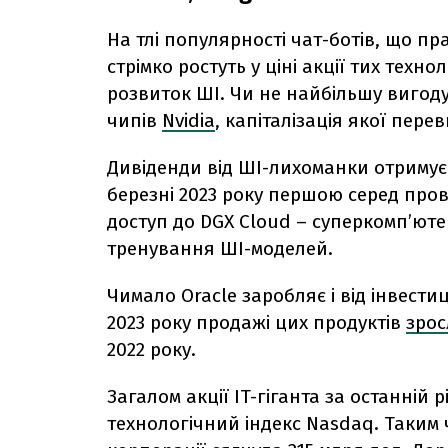
На тлі популярності чат-ботів, що пр
стрімко ростуть у ціні акції тих техн
розвиток ШІ. Чи не найбільшу вигод
чипів
Nvidia
, капіталізація якої пере
Дивіденди від ШІ-лихоманки отримує 
березні 2023 року першою серед про
доступ до DGX Cloud – суперкомпʼюте
тренування ШІ-моделей.
Чимало Oracle заробляє і від інвести
2023 року продажі цих продуктів
зрос
2022 року.
Загалом акції IT-гіганта за останній
технологічний індекс Nasdaq. Таким 