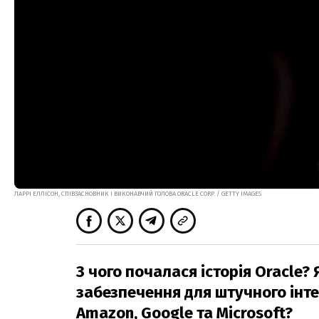
ЛАРРІ ЕЛЛІСОН, СПІВЗАСНОВНИК І ВИКОНАВЧИЙ ГОЛОВА ORACLE CORP. / GETTY IMAGES
З чого почалася історія Oracle
забезпечення для штучного інте
Amazon, Google та Microsoft?