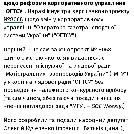
щодо реформи корпоративного управління
"
ОГТСУ
"
.
Наразі існує три версії законопроєкту
№8068
щодо змін у корпоративному
управлінні "Оператора газотранспортної
системи України" ("ОГТСУ").
Перший
–
це сам законопроєкт № 8068,
єдиною метою якого, як видається, є
перенесення існуючої наглядової ради
"Магістральних газопроводів України" ("МГУ")
у якості наглядової ради "ОГТСУ" без
проведення належного конкурсного відбору
[таким чином, зберігаючи посади нинішніх
членів наглядової ради "МГУ".
–
SOE Weekly
.]
Його розробили та подали народний депутат
Олексій Кучеренко (фракція "Батьківщина"),