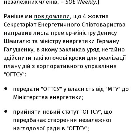
незалежних членів.
–
SOE Weekly
.]
Раніше ми
повідомляли
, що 4 жовтня
Секретаріат Енергетичного Співтовариства
направив листа
прем'єр-міністру Денису
Шмигалю та міністру енергетики Герману
Галущенку, в якому закликав уряд негайно
здійснити такі ключові кроки для реалізації
плану дій з корпоративного управління
"ОГТСУ":
передати "ОГТСУ" у власність від "МГУ" до
Міністерства енергетики;
прийняти новий статут "ОГТСУ", що
передбачає створення незалежної
наглядової ради в "ОГТСУ";