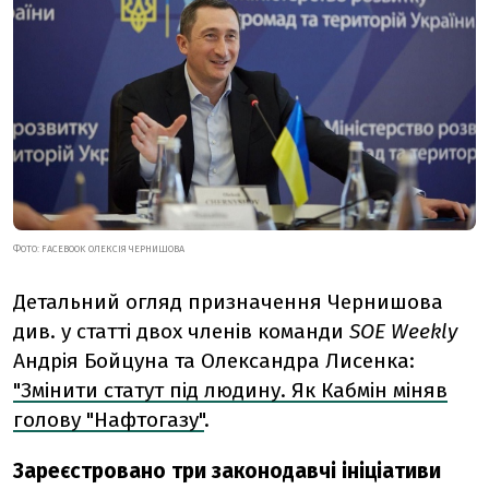
ФОТО: FACEBOOK ОЛЕКСІЯ ЧЕРНИШОВА
Детальний огляд призначення Чернишова
див. у статті двох членів команди
SOE Weekly
Андрія Бойцуна та Олександра Лисенка:
"Змінити статут під людину. Як Кабмін міняв
голову "Нафтогазу"
.
Зареєстровано три законодавчі ініціативи