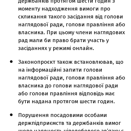
держбанків протягом шести годин з
моменту надходження вимоги про
скликання такого засідання від голови
наглядової ради, голови правління або
власника. При цьому члени наглядових
рад мали би право брати участь у
засіданнях у режимі онлайн.
Законопроєкт також встановлював, що
на інформаційні запити голови
наглядової ради, голови правління або
власника до голови наглядової ради
або голови правління відповідь має
бути надана протягом шести годин.
Порушення посадовими особами
держпідприємств та держбанків вимог
щодо наявность цілодобового зв’язку є