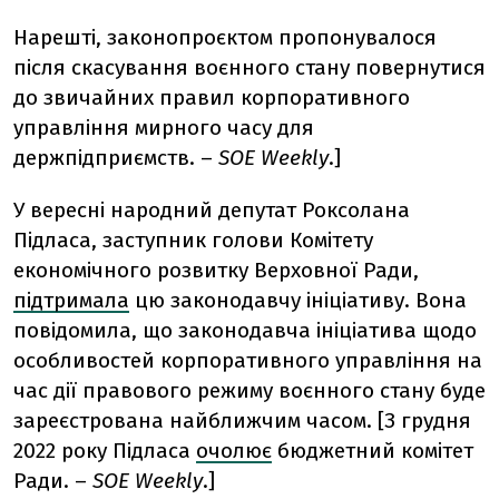
Нарешті, законопроєктом пропонувалося
після скасування воєнного стану повернутися
до звичайних правил корпоративного
управління мирного часу для
держпідприємств.
–
SOE Weekly
.]
У вересні народний депутат Роксолана
Підласа, заступник голови Комітету
економічного розвитку Верховної Ради,
підтримала
цю законодавчу ініціативу. Вона
повідомила, що законодавча ініціатива щодо
особливостей корпоративного управління на
час дії правового режиму воєнного стану буде
зареєстрована найближчим часом. [З грудня
2022 року Підласа
очолює
бюджетний комітет
Ради. –
SOE Weekly
.]