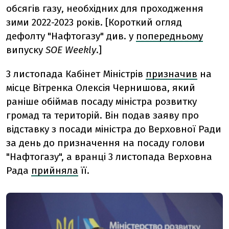
обсягів газу, необхідних для проходження
зими 2022-2023 років. [Короткий огляд
дефолту "Нафтогазу" див. у
попередньому
випуску
SOE Weekly
.]
3 листопада Кабінет Міністрів
призначив
на
місце Вітренка Олексія Чернишова, який
раніше обіймав посаду міністра розвитку
громад та територій. Він подав заяву про
відставку з посади міністра до Верховної Ради
за день до призначення на посаду голови
"Нафтогазу", а вранці 3 листопада Верховна
Рада
прийняла
її.