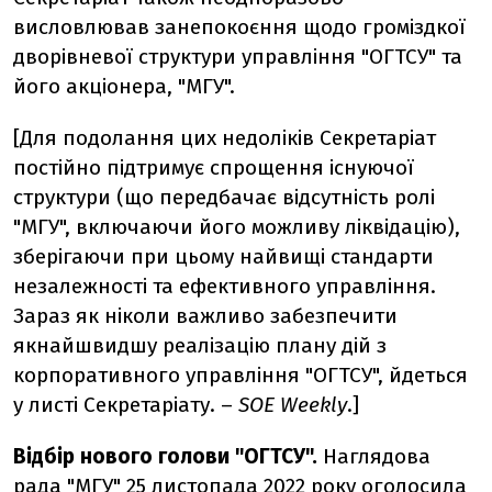
висловлював занепокоєння щодо громіздкої
дворівневої структури управління "ОГТСУ" та
його акціонера, "МГУ".
[Для подолання цих недоліків Секретаріат
постійно підтримує спрощення існуючої
структури (що передбачає відсутність ролі
"МГУ", включаючи його можливу ліквідацію),
зберігаючи при цьому найвищі стандарти
незалежності та ефективного управління.
Зараз як ніколи важливо забезпечити
якнайшвидшу реалізацію плану дій з
корпоративного управління "ОГТСУ", йдеться
у листі Секретаріату.
–
SOE Weekly
.]
Відбір нового голови "ОГТСУ".
Наглядова
рада "МГУ" 25 листопада 2022 року
оголосила