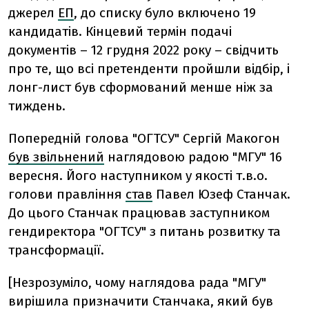
джерел
ЕП
, до списку було включено 19
кандидатів. Кінцевий термін подачі
документів
–
12 грудня 2022 року
–
свідчить
про те, що всі претенденти пройшли відбір, і
лонг-лист був сформований менше ніж за
тиждень.
Попередній голова "ОГТСУ" Сергій Макогон
був звільнений
наглядовою радою "МГУ" 16
вересня. Його наступником у якості т.в.о.
голови правління
став
Павел Юзеф Станчак.
До цього Станчак працював заступником
гендиректора "ОГТСУ" з питань розвитку та
трансформації.
[Незрозуміло, чому наглядова рада "МГУ"
вирішила призначити Станчака, який був