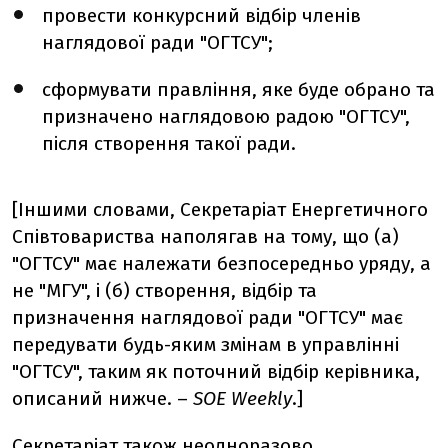
провести конкурсний відбір членів
наглядової ради "ОГТСУ";
сформувати правління, яке буде обрано та
призначено наглядовою радою "ОГТСУ",
після створення такої ради.
[Іншими словами, Секретаріат Енергетичного
Співтовариства наполягав на тому, що (а)
"ОГТСУ" має належати безпосередньо уряду, а
не "МГУ", і (б) створення, відбір та
призначення наглядової ради "ОГТСУ" має
передувати будь-яким змінам в управлінні
"ОГТСУ", таким як поточний відбір керівника,
описаний нижче.
–
SOE Weekly
.]
Секретаріат також неодноразово