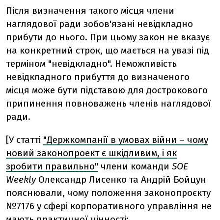
Після визначення такого місця члени
наглядової ради зобов'язані невідкладно
прибути до нього. При цьому закон не вказує
на конкретний строк, що мається на увазі під
терміном "невідкладно". Неможливість
невідкладного прибуття до визначеного
місця може бути підставою для дострокового
припинення повноважень членів наглядової
ради.
[У статті
"Держкомпанії в умовах війни – чому
новий законопроект є шкідливим, і як
зробити правильно"
члени команди
SOE
Weekly
Олександр Лисенко та Андрій Бойцун
пояснювали, чому положення законопроєкту
№7176 у сфері корпоративного управління не
мають практичної цінності: