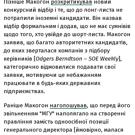
Пізніше Макогон
розкритикував
новий
конкурсний відбір і те, що до лонг-листа не
потрапили іноземні кандидати. Він назвав
відбір формальним і додав, що не має сумнівів
щодо того, хто увійде до шорт-листа. Макогон
заявив, що багато авторитетних кандидатів,
до яких зверталася компанія з підбору
керівників [
Odgers Berndtson
–
SOE Weekly
],
категорично відмовилися подавати свої
заявки, мотивуючи це небажанням
працювати в будь-яких державних
підприємствах.
Раніше Макогон
наголошував
, що перед його
звільненням "МГУ" наполягало на створенні
правління замість одноосібної позиції
генерального директора [ймовірно, малася