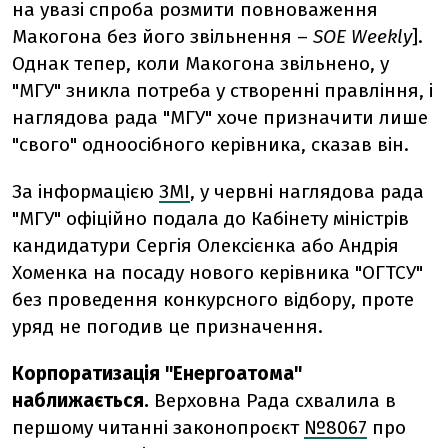
на увазі спроба розмити повноваження
Макогона без його звільнення –
SOE Weekly
].
Однак тепер, коли Макогона звільнено, у
"МГУ" зникла потреба у створенні правління, і
наглядова рада "МГУ" хоче призначити лише
"свого" одноосібного керівника, сказав він.
За інформацією
ЗМІ
, у червні наглядова рада
"МГУ" офіційно подала до Кабінету міністрів
кандидатури Сергія Олексієнка або Андрія
Хоменка на посаду нового керівника "ОГТСУ"
без проведення конкурсного відбору, проте
уряд не погодив це призначення.
Корпоратизація "Енергоатома"
наближається.
Верховна Рада схвалила в
першому читанні законопроєкт
№8067
про