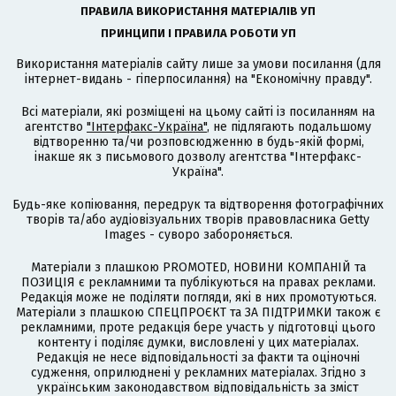
ПРАВИЛА ВИКОРИСТАННЯ МАТЕРІАЛІВ УП
ПРИНЦИПИ І ПРАВИЛА РОБОТИ УП
Використання матеріалів сайту лише за умови посилання (для
інтернет-видань - гіперпосилання) на "Економічну правду".
Всі матеріали, які розміщені на цьому сайті із посиланням на
агентство
"Інтерфакс-Україна"
, не підлягають подальшому
відтворенню та/чи розповсюдженню в будь-якій формі,
інакше як з письмового дозволу агентства "Інтерфакс-
Україна".
Будь-яке копіювання, передрук та відтворення фотографічних
творів та/або аудіовізуальних творів правовласника Getty
Images - суворо забороняється.
Матеріали з плашкою PROMOTED, НОВИНИ КОМПАНІЙ та
ПОЗИЦІЯ є рекламними та публікуються на правах реклами.
Редакція може не поділяти погляди, які в них промотуються.
Матеріали з плашкою СПЕЦПРОЄКТ та ЗА ПІДТРИМКИ також є
рекламними, проте редакція бере участь у підготовці цього
контенту і поділяє думки, висловлені у цих матеріалах.
Редакція не несе відповідальності за факти та оціночні
судження, оприлюднені у рекламних матеріалах. Згідно з
українським законодавством відповідальність за зміст