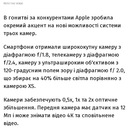
ФОТО
THE VERGE
В гонитві за конкурентами Apple зробила
окремий акцент на нові можливості системи
трьох камер.
Смартфони отримали ширококутну камеру з
діафрагмою f/1.8, телекамеру з діафрагмою
f/2.4, камеру з ультрашироким об'єктивом з
120-градусним полем зору і діафрагмою f/ 2.0,
що збирає на 40% більше світла порівняно з
камерою XS.
Камери забезпечують 0,5х, 1х та 2х оптичне
збільшення. Передня камера має датчик на 12
Мп і може знімати відео 4К та сповільнене
відео.