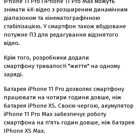
iPhone 11 Pro і iPhone 11 Pro Mах можуть
знімати 4К-відео з розширеним динамічним
діапазоном та кінематографічною
стабілізацією. У смартфон також вбудоване
потужне ПЗ для редагування відзнятого
відео.
Крім того, розробники додали
смартфону
тривалості "життя" на одному
заряді.
Батарея iPhone 11 Pro дозволяє смартфону
працювати на чотири години довше, ніж
батарея iPhone XS. Своєю чергою, акумулятор
iPhone 11 Pro Mах забезпечує роботу
смартфона на п'ять годин довше, ніж батарея
IPhone XS Max.