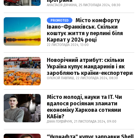
АНАСТАСІЯ ДЯЧКІНА, 25 ЛИСТОПАДА 2024, 08:30
Місто комфорту
PROMOTED
Івано-Франківськ. Скільки
коштує життя у перлині біля
Карпат у 2024 році
22 ЛИСТОПАДА 2024, 13:00
Новорічний атрибут: скільки
Україна купує мандаринів і як
заробляють країни-експортери
ОЛЕКСІЙ ПАВЛИШ, 22 ЛИСТОПАДА 2024, 08:30
Місто молоді, науки та IT. Чи
вдалося росіянам зламати
економіку Харкова сотнями
КАБів?
ДАНА ГОРДІЙЧУК, 21 ЛИСТОПАДА 2024, 09:00
"Укрнафта" купує заправки Shell