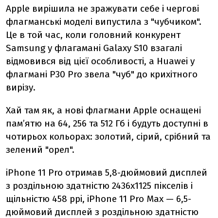
Apple вирішила не зражувати себе і чергові
флагманські моделі випустила з "чубчиком".
Це в той час, коли головний конкурент
Samsung у флагамані Galaxy S10 взагалі
відмовився від цієї особливості, а Huawei у
флагмані P30 Pro звела "чуб" до крихітного
вирізу.
Хай там як, а нові флагмани Apple оснащені
пам’ятю на 64, 256 та 512 Гб і будуть доступні в
чотирьох кольорах: золотий, сірий, срібний та
зелений "орел".
iPhone 11 Pro отримав 5,8-дюймовий дисплей
з роздільною здатністю 2436х1125 пікселів і
щільністю 458 ppi,
iPhone 11 Pro Mах — 6,5-
дюймовий дисплей з роздільною здатністю