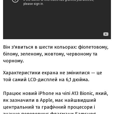
Він з'явиться в шести кольорах: фіолетовому,
білому, зеленому, жовтому, червоному та
чорному.
Характеристики екрана не змінилися
—
це
той самий LCD-дисплей на 6,1 дюйма.
Працює новий іPhone на чіпі A13 Bionic, який,
як зазначили в Apple, має найшвидший
центральний та графічний процесори і
значно перевершує флагмани Samsung,