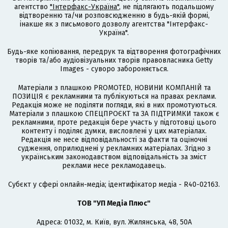
агентство
"Інтерфакс-Україна"
, не підлягають подальшому
відтворенню та/чи розповсюдженню в будь-якій формі,
інакше як з письмового дозволу агентства "Інтерфакс-
Україна".
Будь-яке копіювання, передрук та відтворення фотографічних
творів та/або аудіовізуальних творів правовласника Getty
Images - суворо забороняється.
Матеріали з плашкою PROMOTED, НОВИНИ КОМПАНІЙ та
ПОЗИЦІЯ є рекламними та публікуються на правах реклами.
Редакція може не поділяти погляди, які в них промотуються.
Матеріали з плашкою СПЕЦПРОЄКТ та ЗА ПІДТРИМКИ також є
рекламними, проте редакція бере участь у підготовці цього
контенту і поділяє думки, висловлені у цих матеріалах.
Редакція не несе відповідальності за факти та оціночні
судження, оприлюднені у рекламних матеріалах. Згідно з
українським законодавством відповідальність за зміст
реклами несе рекламодавець.
Cубєкт у сфері онлайн-медіа; ідентифікатор медіа - R40-02163.
ТОВ "УП Медіа Плюс"
Адреса: 01032, м. Київ, вул. Жилянська, 48, 50А