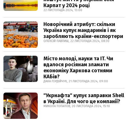
Карпат у 2024 році
22 ЛИСТОПАДА 2024, 13:00
Новорічний атрибут: скільки
Україна купує мандаринів і як
заробляють країни-експортери
ОЛЕКСІЙ ПАВЛИШ, 22 ЛИСТОПАДА 2024, 08:30
Місто молоді, науки та IT. Чи
вдалося росіянам зламати
економіку Харкова сотнями
КАБів?
ДАНА ГОРДІЙЧУК, 21 ЛИСТОПАДА 2024, 09:00
"Укрнафта" купує заправки Shell
в Україні. Для чого це компанії?
МИКОЛА ТОПАЛОВ, 20 ЛИСТОПАДА 2024, 15:10