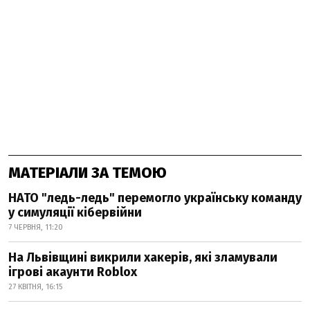
МАТЕРІАЛИ ЗА ТЕМОЮ
НАТО "ледь-ледь" перемогло українську команду
у симуляції кібервійни
7 ЧЕРВНЯ, 11:20
На Львівщині викрили хакерів, які зламували
ігрові акаунти Roblox
27 КВІТНЯ, 16:15