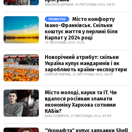
АНАСТАСІЯ ДЯЧКІНА, 25 ЛИСТОПАДА 2024, 08:30
Місто комфорту
PROMOTED
Івано-Франківськ. Скільки
коштує життя у перлині біля
Карпат у 2024 році
22 ЛИСТОПАДА 2024, 13:00
Новорічний атрибут: скільки
Україна купує мандаринів і як
заробляють країни-експортери
ОЛЕКСІЙ ПАВЛИШ, 22 ЛИСТОПАДА 2024, 08:30
Місто молоді, науки та IT. Чи
вдалося росіянам зламати
економіку Харкова сотнями
КАБів?
ДАНА ГОРДІЙЧУК, 21 ЛИСТОПАДА 2024, 09:00
"Укрнафта" купує заправки Shell