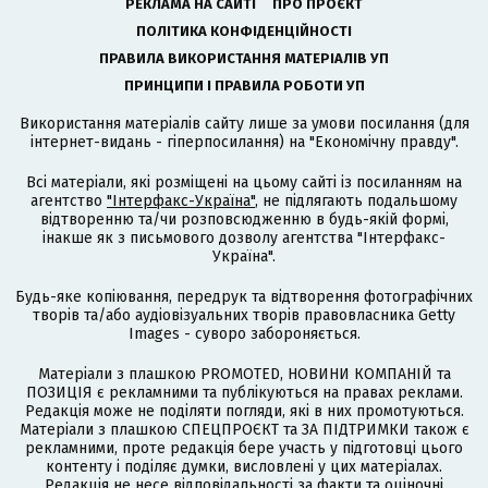
РЕКЛАМА НА САЙТІ
ПРО ПРОЄКТ
ПОЛІТИКА КОНФІДЕНЦІЙНОСТІ
ПРАВИЛА ВИКОРИСТАННЯ МАТЕРІАЛІВ УП
ПРИНЦИПИ І ПРАВИЛА РОБОТИ УП
Використання матеріалів сайту лише за умови посилання (для
інтернет-видань - гіперпосилання) на "Економічну правду".
Всі матеріали, які розміщені на цьому сайті із посиланням на
агентство
"Інтерфакс-Україна"
, не підлягають подальшому
відтворенню та/чи розповсюдженню в будь-якій формі,
інакше як з письмового дозволу агентства "Інтерфакс-
Україна".
Будь-яке копіювання, передрук та відтворення фотографічних
творів та/або аудіовізуальних творів правовласника Getty
Images - суворо забороняється.
Матеріали з плашкою PROMOTED, НОВИНИ КОМПАНІЙ та
ПОЗИЦІЯ є рекламними та публікуються на правах реклами.
Редакція може не поділяти погляди, які в них промотуються.
Матеріали з плашкою СПЕЦПРОЄКТ та ЗА ПІДТРИМКИ також є
рекламними, проте редакція бере участь у підготовці цього
контенту і поділяє думки, висловлені у цих матеріалах.
Редакція не несе відповідальності за факти та оціночні