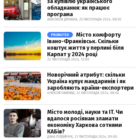
за купівлю українського
обладнання: як працює
програма
АНАСТАСІЯ ДЯЧКІНА, 25 ЛИСТОПАДА 2024, 08:30
Місто комфорту
PROMOTED
Івано-Франківськ. Скільки
коштує життя у перлині біля
Карпат у 2024 році
22 ЛИСТОПАДА 2024, 13:00
Новорічний атрибут: скільки
Україна купує мандаринів і як
заробляють країни-експортери
ОЛЕКСІЙ ПАВЛИШ, 22 ЛИСТОПАДА 2024, 08:30
Місто молоді, науки та IT. Чи
вдалося росіянам зламати
економіку Харкова сотнями
КАБів?
ДАНА ГОРДІЙЧУК, 21 ЛИСТОПАДА 2024, 09:00