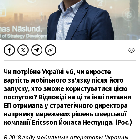
Чи потрібне Україні 4G, чи виросте
вартість мобільного зв'язку після його
запуску, хто зможе користуватися цією
послугою? Відповіді на ці та інші питання
ЕП отримала у стратегічного директора
напрямку мережевих рішень шведської
компанії Ericsson Йонаса Неслунда. (Рос.)
В 2018 году мобильные операторы Украины