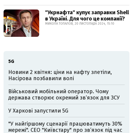
"Укрнафта" купує заправки Shell
в Україні. Для чого це компанії?
МИКОЛА ТОПАЛОВ, 20 ЛИСТОПАДА 2024, 15:10
5G
Новини 2 квітня: ціни на нафту злетіли,
Насірова позбавили волі
Військовий мобільний оператор. Чому
держава створює окремий зв’язок для ЗСУ
У Харкові запустили 5G
"У найгіршому сценарії працюватимуть 30%
мережі". CEO "Київстару" про зв’язок під час