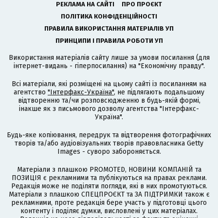
РЕКЛАМА НА САЙТІ
ПРО ПРОЄКТ
ПОЛІТИКА КОНФІДЕНЦІЙНОСТІ
ПРАВИЛА ВИКОРИСТАННЯ МАТЕРІАЛІВ УП
ПРИНЦИПИ І ПРАВИЛА РОБОТИ УП
Використання матеріалів сайту лише за умови посилання (для
інтернет-видань - гіперпосилання) на "Економічну правду".
Всі матеріали, які розміщені на цьому сайті із посиланням на
агентство
"Інтерфакс-Україна"
, не підлягають подальшому
відтворенню та/чи розповсюдженню в будь-якій формі,
інакше як з письмового дозволу агентства "Інтерфакс-
Україна".
Будь-яке копіювання, передрук та відтворення фотографічних
творів та/або аудіовізуальних творів правовласника Getty
Images - суворо забороняється.
Матеріали з плашкою PROMOTED, НОВИНИ КОМПАНІЙ та
ПОЗИЦІЯ є рекламними та публікуються на правах реклами.
Редакція може не поділяти погляди, які в них промотуються.
Матеріали з плашкою СПЕЦПРОЄКТ та ЗА ПІДТРИМКИ також є
рекламними, проте редакція бере участь у підготовці цього
контенту і поділяє думки, висловлені у цих матеріалах.