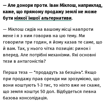
— Але донори проти. Іван Міклош, наприклад,
каже, що прямому продажу землі не може
бути
ніякої іншої альтернативи
.
— Міклош сидів на вашому місці навпроти
мене і я з ним говорив на цю тему. Ми
говорили три годин, я йому казав те саме, що
й вам. Так, у нього чітка позиція: ринок і
вперед. Але потрібні механізми. Які основні
тези в антагоністів?
Перша теза — "продадуть за безцінь". Якщо
при продажу прав оренди ми зрозуміємо, що
вони коштують 1-3 тис, то ніхто вже не скаже,
що земля коштує 50 дол. Відбудеться певна
базова консолідація.