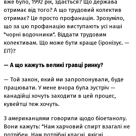
вже було, 1992 рік, здається? Що держава
отримає від того? А що трудовий колектив
отримає? Це просто профанація. Зрозуміло,
що за цю профанацію виступають усі наші
"чорні водочники". Віддати трудовим
колективам. Що може бути краще (іронізує. —
ЕП
)?
— А що кажуть великі гравці ринку?
— Той закон, який ми запропонували, буде
працювати. У мене вчора була зустріч —
канадійці хочуть заходити в цей процес,
кувейтці теж хочуть.
З американцями говорили щодо біоетанолу.
Вони кажуть: "Нам харчовий спирт взагалі не
потрібен. Нам потрібні класні, якісні