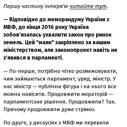
Першу частину інтерв'ю
читайте тут
.
— Відповідно до меморандуму України з
МВФ, до кінця 2016 року Україна
зобов'язалась ухвалити закон про ринок
земель. Цей "маяк" закріплено за вашим
міністерством, але законопроект навіть не
з'явився в парламенті.
—
По-перше, потрібно чітко розмежовувати,
чим займаються парламент, уряд, міністр. У
нас міністр
—
публічна фігура і на нього все
можна навісити. Продовжити мораторій
—
парламентське рішення. Продовжили? Так.
Причому продовжили дуже стрімко.
По-друге, у дискусіях з МВФ ми перевели