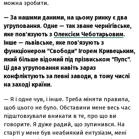
можна зробити.
— За нашими даними, на цьому ринку є два
угруповання. Одне — так зване чернігівське,
яке пов'язують з
Олексієм Чеботарьовим
.
Інше — львівське, яке пов'язують з
функціонером "Свободи" Ігорем Кривецьким,
який більше відомий під прізвиськом "Пупс".
Ці два угруповання навіть зараз
конфліктують за певні заводи, в тому числі
на заході країни.
— Я і одне чув, і інше. Треба міняти правила,
щоб цього не було. Обставини мене весь час
підштовхували вникати в те, про що ви
говорите. Я дуже радий, що зупинився. На
старті у мене був неабиякий ентузіазм, мені