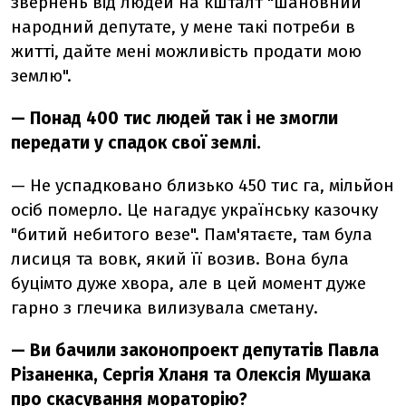
звернень від людей на кшталт "шановний
народний депутате, у мене такі потреби в
житті, дайте мені можливість продати мою
землю".
— Понад 400 тис людей так і не змогли
передати у спадок свої землі.
— Не успадковано близько 450 тис га, мільйон
осіб померло. Це нагадує українську казочку
"битий небитого везе". Пам'ятаєте, там була
лисиця та вовк, який її возив. Вона була
буцімто дуже хвора, але в цей момент дуже
гарно з глечика вилизувала сметану.
—
Ви бачили законопроект депутатів Павла
Різаненка, Сергія Хланя та Олексія Мушака
про скасування мораторію
?