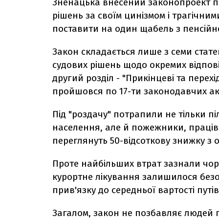
Зненацька внесений законопроект п
рішень за своїм цинізмом і трагічни
поставити на один щабель з пенсій
Закон складається лише з семи стат
судових рішень щодо окремих відпов
другий розділ - "Прикінцеві та пере
пройшовся по 17-ти законодавчих ак
Під "роздачу" потрапили не тільки пі
населення, але й пожежники, працівн
переглянуть 50-відсоткову знижку з 
Проте найбільших втрат зазнали чорн
курортне лікування залишилося безо
прив'язку до середньої вартості путів
Загалом, закон не позбавляє людей піл