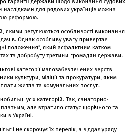
ро гарантії держави щодо виконання судових
ми наслідками для рядових українців можна
ною реформою.
ей, якими регулюються особливості виконання
ідачів. Однак особливу увагу привертає
хідні положення", який асфальтним катком
тах та добробуту третини громадян держави.
льгові категорії малозабезпечених верств
ики культури, міліції та прокуратури, яким
оплати житла та комунальних послуг.
обильці усіх категорій. Так, санаторно-
платним, але втратило статус щорічного та
ки в Україні.
ьг і не скорочує їх перелік, а віддає уряду