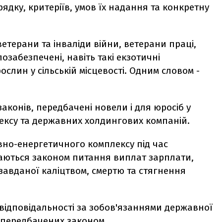
ку, критеріїв, умов їх надання та конкретну
етерани та інваліди війни, ветерани праці,
лозабезпечені, навіть такі екзотичні
рослин у сільській місцевості. Одним словом -
законів, передбачені новели і для юросіб у
ексу та державних холдингових компаній.
вно-енергетичного комплексу під час
аються законом питання виплат зарплати,
завданої каліцтвом, смертю та стягнення
 відповідальності за зобов'язаннями державної
, передбачених законом.