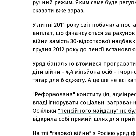
ручний режим. Яким саме буде регу
сказати вже зараз.
У липні 2011 року світ побачила пос
виплат, що фінансуються за рахунок
війни замість 30-відсоткової надбавки
грудня 2012 року до пенсії встановлю
Уряд банально втомився програвати с
діти війни - 4,4 мільйона осіб - і чор
тягар для бюджету. А це ще не всі кат
"Реформована" конституція, адмінре
владі ігнорувати соціальні заграван
Оскільки
"пенсійного майдану" не бу
відкрила собі прямий шлях для прийн
На тлі
"газової війни" з Росією
уряд фа