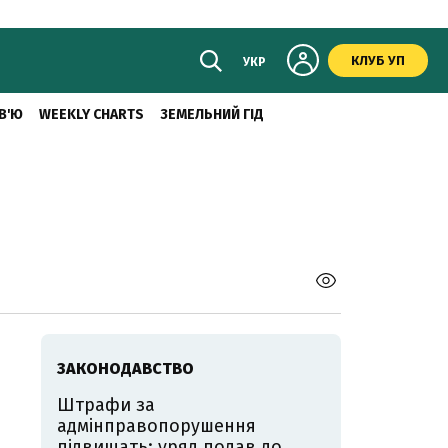
КЛУБ УП
УКР
В'Ю
WEEKLY CHARTS
ЗЕМЕЛЬНИЙ ГІД
ЗАКОНОДАВСТВО
Штрафи за
адмінправопорушення
підвищать: уряд подав до