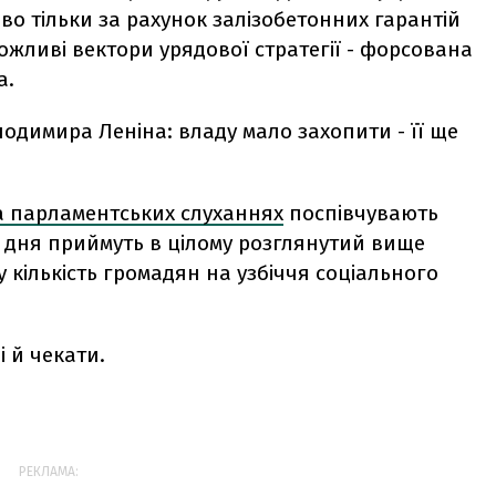
во тільки за рахунок залізобетонних гарантій
можливі вектори урядової стратегії - форсована
а.
одимира Леніна: владу мало захопити - її ще
а парламентських слуханнях
поспівчувають
о дня приймуть в цілому розглянутий вище
 кількість громадян на узбіччя соціального
і й чекати.
РЕКЛАМА: