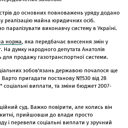
іністрів до основних повноважень уряду додано
 реалізацію майна юридичних осіб.
о паралізувати виконавчу систему в Україні.
на норма
, яка передбачає внесення змін у
. На думку народного депутата Анатолія
ь для продажу газотранспортної системи.
оціальних зобов'язань державою почалося ще
. Варто пригадати постанову №530 від 28
" соціальні виплати, та зміни бюджет 2007-
уційний суд. Важко повірити, але колись він
акитні, прийшовши до влади просто
у і перевели соціальні виплати у зручний