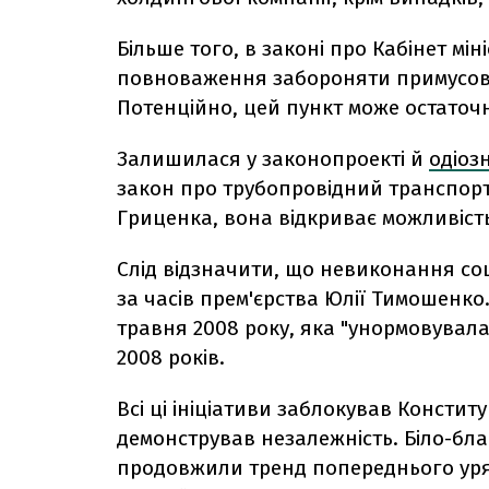
Більше того, в законі про Кабінет м
повноваження забороняти примусову
Потенційно, цей пункт може остаточн
Залишилася у законопроекті й
одіоз
закон про трубопровідний транспорт
Гриценка, вона відкриває можливіст
Слід відзначити, що невиконання с
за часів прем'єрства Юлії Тимошенко
травня 2008 року, яка "унормовувала
2008 років.
Всі ці ініціативи заблокував Констит
демонстрував незалежність. Біло-бл
продовжили тренд попереднього уряд