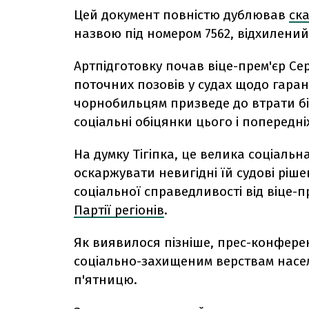
Цей документ повністю дублював
ск
назвою під номером 7562, відхилений
Артпідготовку почав віце-прем'єр Сер
поточних позовів у судах щодо гара
чорнобильцям призведе до втрати бі
соціальні обіцянки цього і попередні
На думку Тігіпка, це велика соціальн
оскаржувати невигідні їй судові ріш
соціальної справедливості від віце-п
Партії регіонів
.
Як виявилося пізніше, прес-конфере
соціально-захищеним верствам населе
п'ятницю.