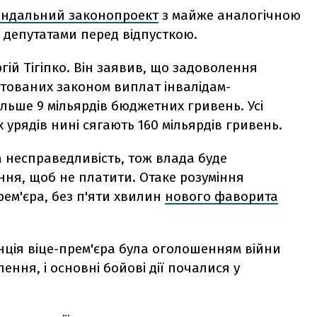
андальний законопроект
з майже аналогічною
 депутатами перед відпусткою.
гій Тігіпко. Він заявив, що задоволення
нтованих законом виплат інвалідам-
льше 9 мільярдів бюджетних гривень. Усі
х урядів нині сягають 160 мільярдів гривень.
а несправедливість, тож влада буде
ення, щоб не платити. Отаке розуміння
рем'єра, без п'яти хвилин
нового фаворита
нція віце-прем'єра була оголошенням війни
ння, і основні бойові дії почалися у