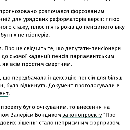
 прогнозовано розпочався форсованим
чній для урядових реформаторів версії: плюс
ного стажу, плюс п'ять років до пенсійного віку
бутніх пенсіонерів.
 Про це свідчить те, що депутати-пенсіонери
я до сьомої каденції пенсія парламентським
 як всім простим смертним.
 що передбачала індексацію пенсій для більш
ян, була відкинута. Документ проголосували в
ент
.
проекту було очікуваним, то внесення на
алом Валерієм Бондиком
законопроекту
"Про
удових рішень" стало неприємним сюрпризом.