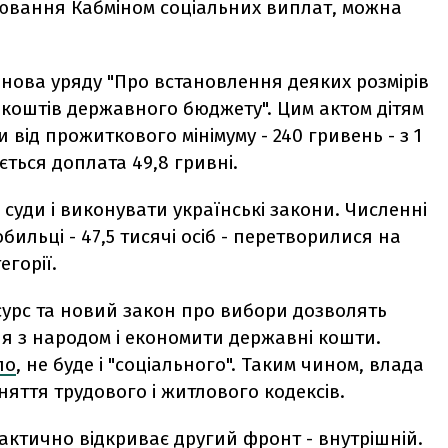
лювання Кабміном соціальних виплат, можна
танова уряду "Про встановлення деяких розмірів
 коштів державного бюджету". Цим актом дітям
 від прожиткового мінімуму - 240 гривень - з 1
ється доплата 49,8 гривні.
уди і виконувати українські закони. Численні
нобильці - 47,5 тисячі осіб - перетворилися на
егорії.
сурс та новий закон про вибори дозволять
ня з народом і економити державні кошти.
ло
, не буде і "соціального". Таким чином, влада
яття трудового і житлового кодексів.
ктично відкриває другий фронт - внутрішній.