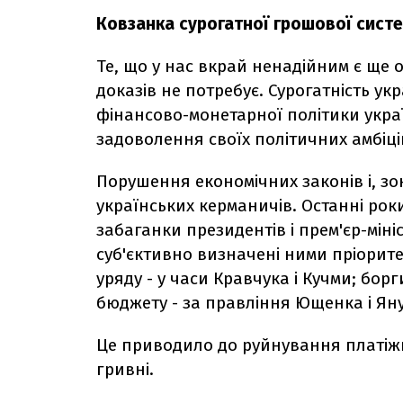
Ковзанка сурогатної грошової сист
Те, що у нас вкрай ненадійним є ще 
доказів не потребує. Сурогатність ук
фінансово-монетарної політики украї
задоволення своїх політичних амбіці
Порушення економічних законів і, зо
українських керманичів. Останні рок
забаганки президентів і прем'єр-мін
суб'єктивно визначені ними пріорите
уряду - у часи Кравчука і Кучми; борг
бюджету - за правління Ющенка і Ян
Це приводило до руйнування платіжн
гривні.