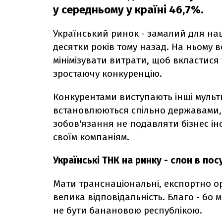
у середньому у країні 46,7%.
Український ринок - замалий для на
десятки років тому назад. На ньому 
мінімізувати витрати, щоб вкластися
зростаючу конкуренцію.
Конкурентами виступають інші мульт
встановлюються спільно державами, я
зобов'язання не подавляти бізнес і
своїм компаніям.
Українські ТНК на ринку - слон в пос
Мати транснаціональні, експортно ор
велика відповідальність. Благо - бо 
не бути банановою республікою.