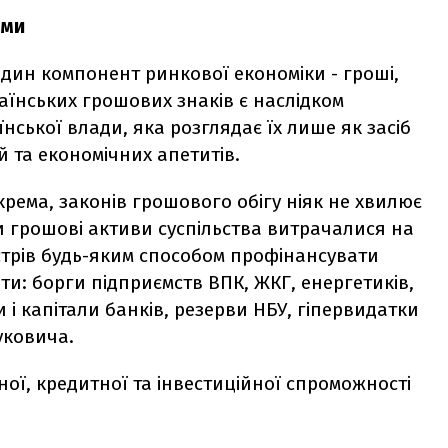
еми
один компонент ринкової економіки - гроші,
раїнських грошових знаків є наслідком
нської влади, яка розглядає їх лише як засіб
й та економічних апетитів.
крема, законів грошового обігу ніяк не хвилює
и грошові активи суспільства витрачалися на
істрів будь-яким способом профінансувати
ти: борги підприємств ВПК, ЖКГ, енергетиків,
и і капітали банків, резерви НБУ, гіпервидатки
уковича.
ої, кредитної та інвестиційної спроможності