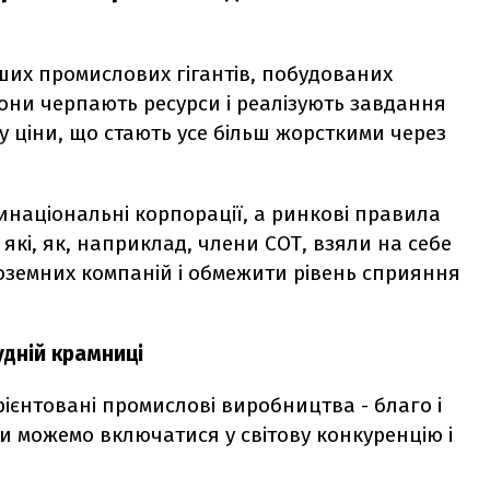
ших промислових гігантів, побудованих
вони черпають ресурси і реалізують завдання
 у ціни, що стають усе більш жорсткими через
инаціональні корпорації, а ринкові правила
кі, як, наприклад, члени СОТ, взяли на себе
ноземних компаній і обмежити рівень сприяння
удній крамниці
ієнтовані промислові виробництва - благо і
ми можемо включатися у світову конкуренцію і