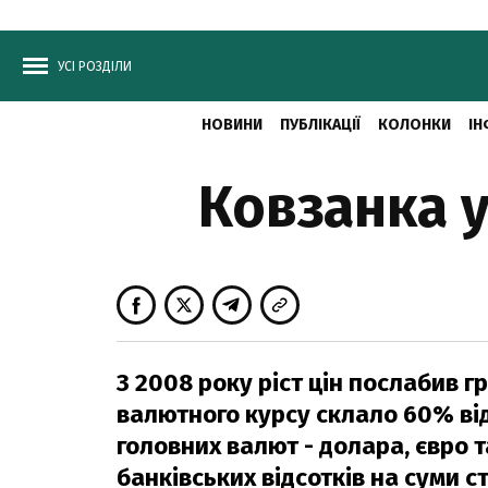
УСІ РОЗДІЛИ
НОВИНИ
ПУБЛІКАЦІЇ
КОЛОНКИ
ІН
Ковзанка у
З 2008 року ріст цін послабив г
валютного курсу склало 60% від
головних валют - долара, євро т
банківських відсотків на суми 