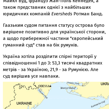
Майкл Вуд, француз Жан-Поль Кеннедек, а
також представник однієї з найбільших
юридичних компаній
Eversheds
Ротман Банд.
Гаазьким судом питання статусу острова було
вирішене позитивно для української сторони,
а щодо прибережної частини "європейський
гуманний суд" став на бік румунів.
Україна хотіла розділити спірні території у
співвідношенні 1 до 3: 53,3 тисячі квадратних
метрів - за Україною, 21,9 - за Румунією. Але
суд вирішив усе навпаки.