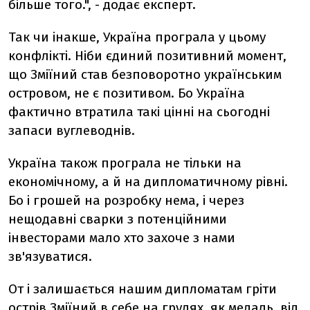
більше того.", - додає експерт.
Так чи інакше, Україна програла у цьому
конфлікті. Ніби єдиний позитивний момент,
що Зміїний став безповоротно українським
островом, не є позитивом. Бо Україна
фактично втратила такі цінні на сьогодні
запаси вуглеводнів.
Україна також програла не тільки на
економічному, а й на дипломатичному рівні.
Бо і грошей на розробку нема, і через
нещодавні сварки з потенційними
інвесторами мало хто захоче з нами
зв'язуватися.
От і залишається нашим дипломатам гріти
острів Зміїний в себе на грудях, як медаль, від