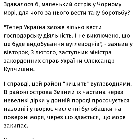
Здавалося б, маленький острів у Чорному
морі, для чого за нього вести таку боротьбу?
"Тепер Україна зможе вільно вести
господарську діяльність. І не виключено, що
це буде видобування вуглеводнів", - заявив у
вівторок, 3 лютого, заступник міністра
закордонних справ України Олександр
Купчишин.
І справді, цей район "кишить" вуглеводнями.
В районі острова Зміїний їх частина через
невеликі дірки у донній породі просочується
назовні і утворює численні бульбашки на
поверхні моря, через що здається, що море
закипає.