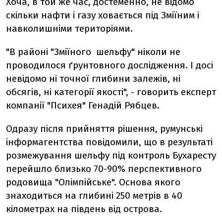
Хоча, в той же час, достеменно, не відомо
скільки нафти і газу ховається під Зміїним і
навколишніми територіями.
"В районі "Зміїного шельфу" ніколи не
проводилося ґрунтовного дослідження. І досі
невідомо ні точної глибини залежів, ні
обсягів, ні категорії якості", - говорить експерт
компанії "Психея" Генадій Рябцев.
Одразу після прийняття рішення, румунські
інформагентства повідомили, що в результаті
розмежування шельфу під контроль Бухаресту
перейшло близько 70-90% перспективного
родовища "Олімпійське". Основа якого
знаходиться на глибині 250 метрів в 40
кілометрах на південь від острова.