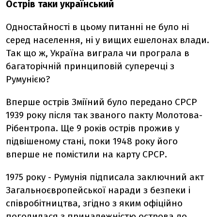
Острів таки український
Одностайності в цьому питанні не було ні
серед населення, ні у вищих ешелонах влади.
Так що ж, Україна виграла чи програла в
багаторічній принциповій суперечці з
Румунією?
Вперше острів Зміїний було передано СРСР
1939 року після так званого пакту Молотова-
Рібентропа. Ще 9 років острів прожив у
підвішеному стані, поки 1948 року його
вперше не помістили на карту СРСР.
1975 року - Румунія підписала заключний акт
Загальноєвропейської наради з безпеки і
співробітництва, згідно з яким офіційно
погодилася з приналежністю острова до