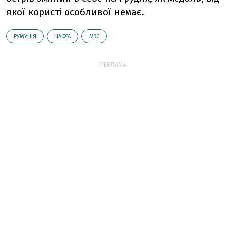
якої користі особливої немає.
РУМУНІЯ
НАФТА
МЗС
РЕКЛАМА: