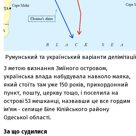
Румунський та український варіанти делімітаці
З метою визнання Зміїного островом,
українська влада набудувала навколо маяка,
який стоїть там уже 150 років, прикордонний
пункт, пошту, церкву тощо, і поселила на
острові 53 мешканці, назвавши це все гордим
ім'ям - селище Біле Кілійського району
Одеської області.
За що судилися