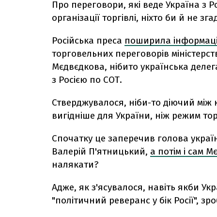
Про переговори, які веде Україна з Р
організації торгівлі, ніхто би й не зг
Російська преса
поширила інформац
торговельних переговорів міністерст
Мєдвєдкова, нібито українська делег
з Росією по СОТ.
Стверджувалося, ніби-то діючий між 
вигідніше для України, ніж режим тор
Спочатку це заперечив голова українс
Валерій П'ятницький,
а потім і сам 
налякати?
Адже, як з'ясувалося, навіть якби У
"політичний реверанс у бік Росії", з