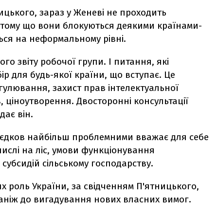
ицького, зараз у Женеві не проходить
 тому що вони блокуються деякими країнами-
ься на неформальному рівні.
го звіту робочої групи. І питання, які
р для будь-якої країни, що вступає. Це
егулювання, захист прав інтелектуальної
, ціноутворення. Двосторонні консультації
дає він.
вєдков найбільш проблемними вважає для себе
числі на ліс, умови функціонування
 субсидій сільському господарству.
ях роль України, за свідченням П'ятницького,
 аніж до вигадування нових власних вимог.