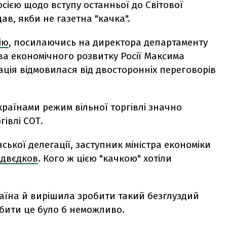
осією щодо вступу останньої до Світової
адав, якби не газетна "качка".
ію
, посилаючись на директора департаменту
ва економічного розвитку Росії Максима
ація відмовилася від двосторонніх переговорів
країнами режим вільної торгівлі значно
гівлі СОТ.
ької делегації, заступник міністра економіки
Мєдвєдков
. Кого ж цією "качкою" хотіли
країна й вирішила зробити такий безглуздий
робити це було б неможливо.