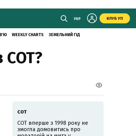
КЛУБ УП
УКР
В'Ю
WEEKLY CHARTS
ЗЕМЕЛЬНИЙ ГІД
в СОТ?
СОТ
СОТ вперше з 1998 року не
змогла домовитись про
мораторій на мита у