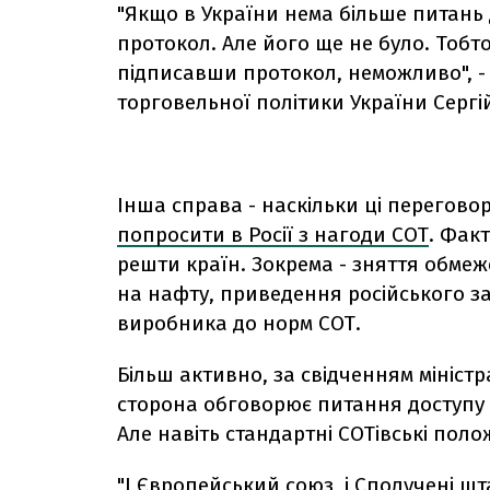
"Якщо в України нема більше питань д
протокол. Але його ще не було. Тобт
підписавши протокол, неможливо", - 
торговельної політики України Сергі
Інша справа - наскільки ці переговор
попросити в Росії з нагоди СОТ
. Фак
решти країн. Зокрема - зняття обмеж
на нафту, приведення російського з
виробника до норм СОТ.
Більш активно, за свідченням мініс
сторона обговорює питання доступу 
Але навіть стандартні СОТівські пол
"І Європейський союз, і Сполучені шт