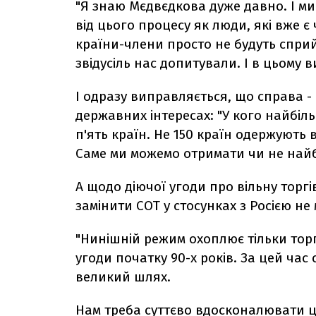
"Я знаю Мєдвєдкова дуже давно. І м
від цього процесу як люди, які вже є 
країни-члени просто не будуть сприйм
звідусіль нас допитували. І в цьому в
І одразу виправляється, що справа - н
державних інтересах: "У кого найбіль
п'ять країн. Не 150 країн одержують в
Саме ми можемо отримати чи не найб
А щодо діючої угоди про вільну торгі
замінити СОТ у стосунках з Росією не
"Нинішній режим охоплює тільки торгі
угоди початку 90-х років. За цей ча
великий шлях.
Нам треба суттєво вдосконалювати цю