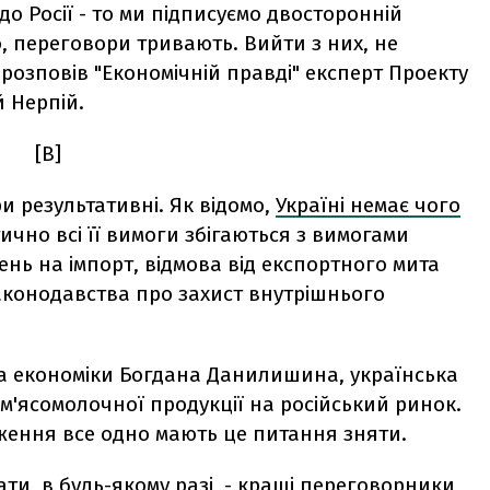
о Росії - то ми підписуємо двосторонній
о, переговори тривають. Вийти з них, не
розповів "Економічній правді" експерт Проекту
й Нерпій.
[B]
и результативні. Як відомо,
Україні немає чого
тично всі її вимоги збігаються з вимогами
ень на імпорт, відмова від експортного мита
аконодавства про захист внутрішнього
тра економіки Богдана Данилишина, українська
м'ясомолочної продукції на російський ринок.
оження все одно мають це питання зняти.
ати, в будь-якому разі, - кращі переговорники,