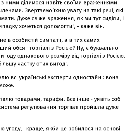
и з ними ділимося навіть своїми враженнями
членами. Звертаємо їхню увагу на такі речі, які
ати. Дуже свіже враження, як ми тут сиділи, і
ипадку хочеться допомогти", - каже він.
е в особистій симпатії, а в тих самих
ший обсяг торгівлі з Росією? Ну, є буквально
игоду однакового розміру від торгівлі з Росією.
ільшу частку отих вигод".
влю всі українські експерти одностайні: вона
 може.
влю товарами, тарифи. Все інше - уявіть собі
с система регулювання торгівлі пройшла дуже
 угоду, і краще, якби це робилося на основі