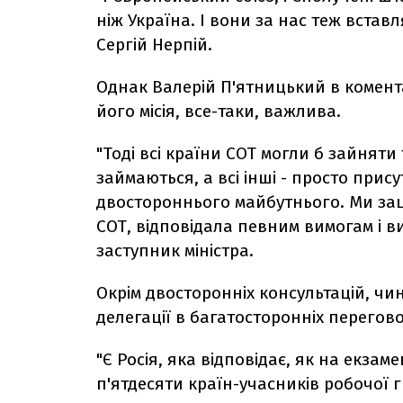
ніж Україна. І вони за нас теж вставл
Сергій Нерпій.
Однак Валерій П'ятницький в комента
його місія, все-таки, важлива.
"Тоді всі країни СОТ могли б зайняти т
займаються, а всі інші - просто прис
двостороннього майбутнього. Ми зац
СОТ, відповідала певним вимогам і в
заступник міністра.
Окрім двосторонніх консультацій, ч
делегації в багатосторонніх перегово
"Є Росія, яка відповідає, як на екзаме
п'ятдесяти країн-учасників робочої г