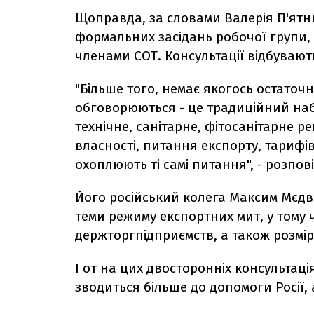
Щоправда, за словами Валерія П'ятн
формальних засідань робочої групи,
членами СОТ. Консультації відбувают
"Більше того, немає якогось остаточно
обговорюються - це традиційний набі
технічне, санітарне, фітосанітарне р
власності, питання експорту, тарифів
охоплюють ті самі питання", - розпові
Його російський колега Максим Мєд
теми режиму експортних мит, у тому 
держторгпідприємств, а також розмір
І от на цих двосторонніх консультаці
зводиться більше до допомоги Росії,