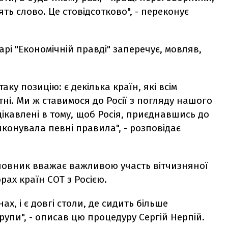
ять слово. Це стовідсотково", - переконує
рі "Економічній правді" заперечує, мовляв,
аку позицію: є декілька країн, які всім
утні. Ми ж ставимося до Росії з погляду нашого
ікавлені в тому, щоб Росія, приєднавшись до
иконувала певні правила", - розповідає
иновник вважає важливою участь вітчизняної
рах країн СОТ з Росією.
нах, і є довгі столи, де сидить більше
рупи", - описав цю процедуру Сергій Нерпій.