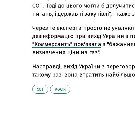
СОТ. Тоді до цього могли б долучитис
питань, і державні закупівлі", - каже 
Через те експерти просто не уявля
дезінформацію при вихід України з п
"Коммерсантъ" пов'язала
з "бажанням
визначення ціни на газ".
Насправді, вихід України з переговор
такому разі вона втратить найбільшо
СОТ
РОСІЯ