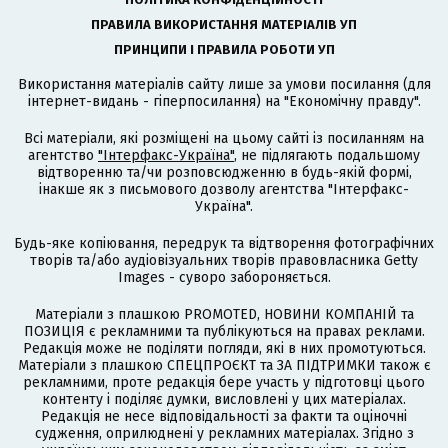
ПРАВИЛА ВИКОРИСТАННЯ МАТЕРІАЛІВ УП
ПРИНЦИПИ І ПРАВИЛА РОБОТИ УП
Використання матеріалів сайту лише за умови посилання (для
інтернет-видань - гіперпосилання) на "Економічну правду".
Всі матеріали, які розміщені на цьому сайті із посиланням на
агентство
"Інтерфакс-Україна"
, не підлягають подальшому
відтворенню та/чи розповсюдженню в будь-якій формі,
інакше як з письмового дозволу агентства "Інтерфакс-
Україна".
Будь-яке копіювання, передрук та відтворення фотографічних
творів та/або аудіовізуальних творів правовласника Getty
Images - суворо забороняється.
Матеріали з плашкою PROMOTED, НОВИНИ КОМПАНІЙ та
ПОЗИЦІЯ є рекламними та публікуються на правах реклами.
Редакція може не поділяти погляди, які в них промотуються.
Матеріали з плашкою СПЕЦПРОЄКТ та ЗА ПІДТРИМКИ також є
рекламними, проте редакція бере участь у підготовці цього
контенту і поділяє думки, висловлені у цих матеріалах.
Редакція не несе відповідальності за факти та оціночні
судження, оприлюднені у рекламних матеріалах. Згідно з