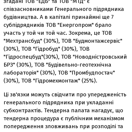
згадані ТОВ "ЕДБ" та ТОВ "МТД" є
співзасновниками Генерального підрядника
будівництва. А в капіталі принаймні ще 7
субпідрядників ТОВ "Енергопром" брало
участь у той чи той час. Зокрема, це ТОВ
"Мехтрансбуд" (30%), ТОВ "Будмонтажсервіс"
(30%), ТОВ "Гідробуд" (30%), ТОВ
"Гідроспецбуд"(30%), ТОВ "Новодністровський
БРЗ" (30%), ТОВ "Будівельно-геотехнічна
лабораторія" (30%), ТОВ "Промбудпостач"
(30%), ТОВ "Гідромехмонтаж" (25%).
Ці зв'язки можуть свідчити про упередженість
генерального підрядника при укладанні
субконтрактів. Тендерна палата нагадує, що
тендерна процедура є публічним механізмом
попередження зловживань при розподілі та