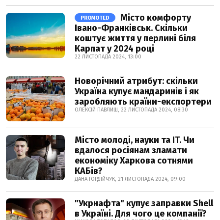
Місто комфорту
PROMOTED
Івано-Франківськ. Скільки
коштує життя у перлині біля
Карпат у 2024 році
22 ЛИСТОПАДА 2024, 13:00
Новорічний атрибут: скільки
Україна купує мандаринів і як
заробляють країни-експортери
ОЛЕКСІЙ ПАВЛИШ, 22 ЛИСТОПАДА 2024, 08:30
Місто молоді, науки та IT. Чи
вдалося росіянам зламати
економіку Харкова сотнями
КАБів?
ДАНА ГОРДІЙЧУК, 21 ЛИСТОПАДА 2024, 09:00
"Укрнафта" купує заправки Shell
в Україні. Для чого це компанії?