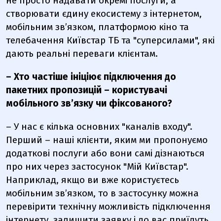
не просто надавати окремі послуги, а
створювати єдину екосистему з інтернетом,
мобільним зв’язком, платформою кіно та
телебачення Київстар ТБ та "суперсилами", які
дають реальні переваги клієнтам.
– Хто частіше ініціює підключення до
пакетних пропозицій – користувачі
мобільного зв’язку чи фіксованого?
– У нас є кілька основних "каналів входу".
Перший – наші клієнти, яким ми пропонуємо
додаткові послуги або вони самі дізнаються
про них через застосунок
"Мій Київстар".
Наприклад, якщо ви вже користуєтесь
мобільним зв’язком, то в застосунку можна
перевірити технічну можливість підключення
інтернету, залишити заявку і до вас приїдуть