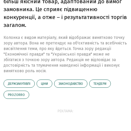
більш якісний товар, адаптований до вимог
замовника. Це сприяє підвищенню
конкуренції, а отже – і результативності торгів
загалом.
Колонка є видом матеріалу, який відображає винятково точку
зору автора. Вона не претендує на об'єктивність та всебічність
висвітлення теми, про яку йдеться. Точка зору редакції
"Економічної правди" та "Української правди" може не
збігатися з точкою зору автора. Редакція не відповідає за
достовірність та тлумачення наведеної інформації і виконує
винятково роль носія.
ДЕРЖЗАКУПІВЛІ
ЦІНИ
ЗАКОНОДАВСТВО
ТЕНДЕРИ
PROZORRO
РЕКЛАМА: