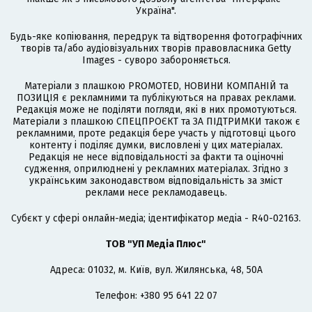
Україна".
Будь-яке копіювання, передрук та відтворення фотографічних
творів та/або аудіовізуальних творів правовласника Getty
Images - суворо забороняється.
Матеріали з плашкою PROMOTED, НОВИНИ КОМПАНІЙ та
ПОЗИЦІЯ є рекламними та публікуються на правах реклами.
Редакція може не поділяти погляди, які в них промотуються.
Матеріали з плашкою СПЕЦПРОЄКТ та ЗА ПІДТРИМКИ також є
рекламними, проте редакція бере участь у підготовці цього
контенту і поділяє думки, висловлені у цих матеріалах.
Редакція не несе відповідальності за факти та оціночні
судження, оприлюднені у рекламних матеріалах. Згідно з
українським законодавством відповідальність за зміст
реклами несе рекламодавець.
Cубєкт у сфері онлайн-медіа; ідентифікатор медіа - R40-02163.
ТОВ "УП Медіа Плюс"
Адреса: 01032, м. Київ, вул. Жилянська, 48, 50А
Телефон: +380 95 641 22 07