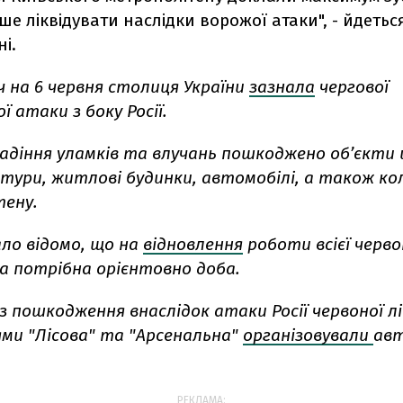
 ліквідувати наслідки ворожої атаки", - йдеться
і.
іч на 6 червня столиця України
зазнала
чергової
ї атаки з боку Росії.
адіння уламків та влучань пошкоджено об’єкти 
тури, житлові будинки, автомобілі, а також кол
ену.
ло відомо, що
на
відновлення
роботи всієї червон
а потрібна орієнтовно доба.
ез пошкодження внаслідок атаки Росії червоної л
ями "Лісова" та "Арсенальна"
організовували
авт
РЕКЛАМА: