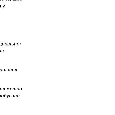
 у
цивільної
ії
ої лінії
інії метро
обусний