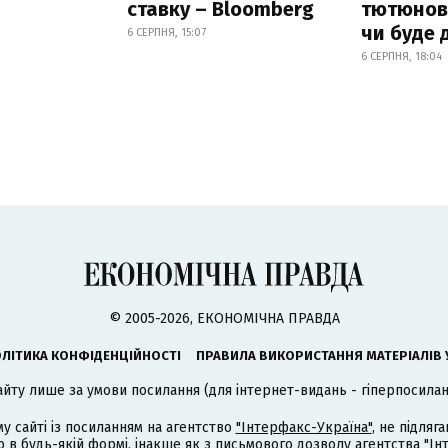
ставку – Bloomberg
тютюнови
чи буде 
6 СЕРПНЯ, 15:07
6 СЕРПНЯ, 18:04
© 2005-2026, ЕКОНОМІЧНА ПРАВДА
ЛІТИКА КОНФІДЕНЦІЙНОСТІ
ПРАВИЛА ВИКОРИСТАННЯ МАТЕРІАЛІВ 
айту лише за умови посилання (для інтернет-видань - гіперпосиланн
му сайті із посиланням на агентство
"Інтерфакс-Україна"
, не підля
 будь-якій формі, інакше як з письмового дозволу агентства "Ін