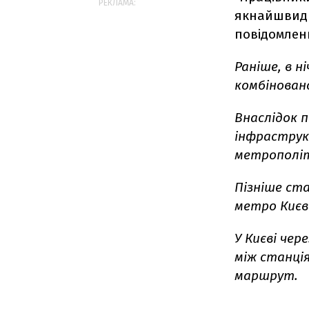
РЕКЛАМА:
якнайшвидше
повідомленн
Раніше, в н
комбіновано
Внаслідок п
інфраструк
метрополіт
Пізніше ста
метро Києв
У Києві чер
між станці
маршрут.