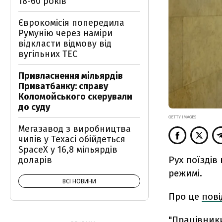
18-60 років
Єврокомісія попередила
Румунію через наміри
відкласти відмову від
вугільних ТЕС
Привласнення мільярдів
Приватбанку: справу
Коломойського скерували
до суду
GETTY IMAGES
Мегазавод з виробництва
чипів у Техасі обійдеться
SpaceX у 16,8 мільярдів
Рух поїздів
доларів
режимі.
ВСІ НОВИНИ
Про це
пов
"Працівник