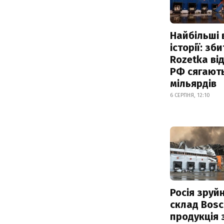
Найбільші 
історії: зб
Rozetka від
РФ сягают
мільярдів
6 СЕРПНЯ, 12:10
Росія зруй
склад Bosc
продукція