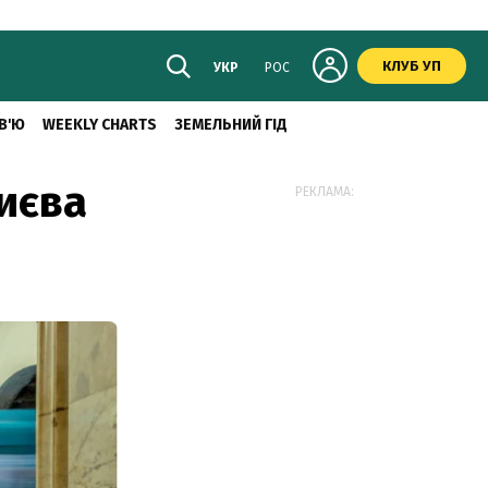
КЛУБ УП
УКР
РОС
В'Ю
WEEKLY CHARTS
ЗЕМЕЛЬНИЙ ГІД
иєва
РЕКЛАМА: