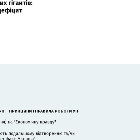
х гігантів:
дефіцит
УП
ПРИНЦИПИ І ПРАВИЛА РОБОТИ УП
я) на "Економічну правду".
гають подальшому відтворенню та/чи
терфакс-Україна".