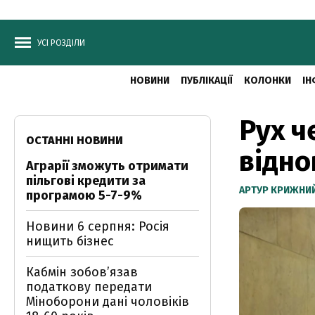
УСІ РОЗДІЛИ
НОВИНИ
ПУБЛІКАЦІЇ
КОЛОНКИ
ІН
Рух ч
ОСТАННІ НОВИНИ
відно
Аграрії зможуть отримати
пільгові кредити за
АРТУР КРИЖНИ
програмою 5-7-9%
Новини 6 серпня: Росія
нищить бізнес
Кабмін зобовʼязав
податкову передати
Міноборони дані чоловіків