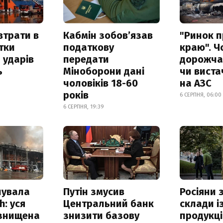
втрати в
Кабмін зобовʼязав
"Ринок п
итки
податкову
краю". Ч
 ударів
передати
дорожчає
ь
Міноборони дані
чи виста
чоловіків 18-60
на АЗС
років
6 СЕРПНЯ, 06:00
6 СЕРПНЯ, 19:39
нувала
Путін змусив
Росіяни
h: уся
Центральний банк
склади і
 знищена
знизити базову
продукці