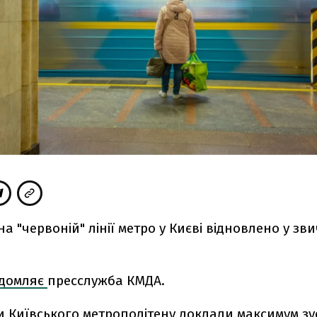
 на "червоній" лінії метро у Києві відновлено у з
ідомляє
пресслужба КМДА.
и Київського метрополітену доклали максимум зу