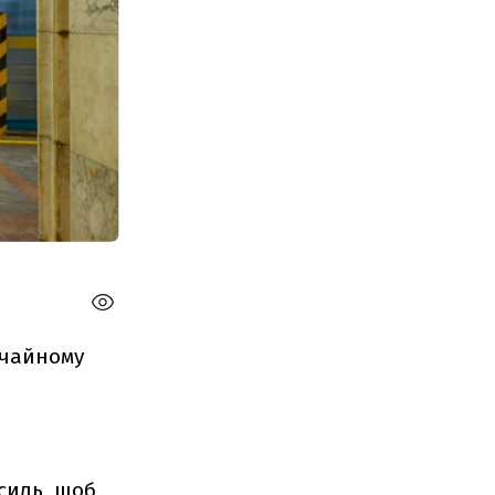
вичайному
силь, щоб