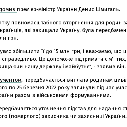
ідомив
прем'єр-міністр України Денис Шмигаль.
чатку повномасштабного вторгнення для родин 
країнців, які захищали Україну, була передбаче
млн грн.
ємо збільшити її до 15 млн грн, і вважаємо, що ц
 справедливо. Це допоможе підтримати сім'ї тих,
хищаючи нашу державу і майбутнє", - заявив він.
кументом
, передбачається виплата родинам цивіл
того по 25 березня 2022 року загинули під час учас
раїни разом із військовими формуваннями.
передбачається уточнення підстав для надання с
лого (померлого) захисника чи захисниці України.