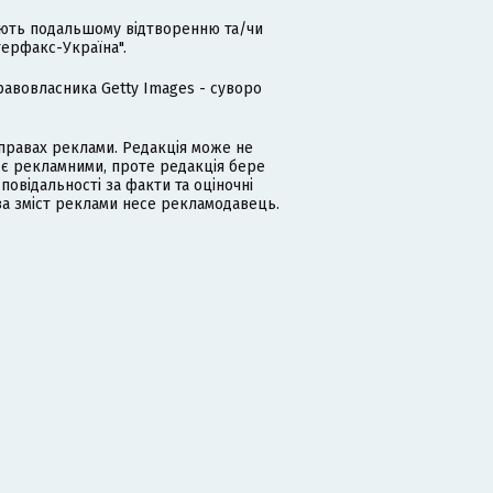
гають подальшому відтворенню та/чи
терфакс-Україна".
равовласника Getty Images - суворо
равах реклами. Редакція може не
 є рекламними, проте редакція бере
дповідальності за факти та оціночні
за зміст реклами несе рекламодавець.