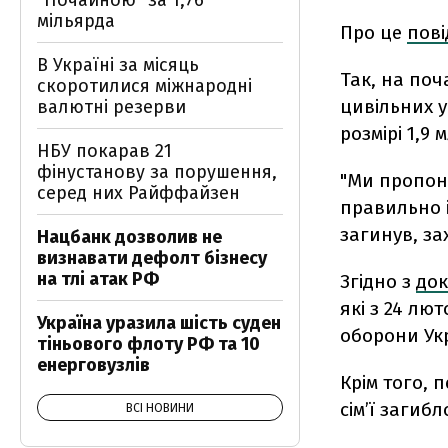
"Почайною" за 1,76
мільярда
Про це
пов
В Україні за місяць
Так, на по
скоротилися міжнародні
цивільних у
валютні резерви
розмірі 1,9 
НБУ покарав 21
фінустанову за порушення,
"Ми пропону
серед них Райффайзен
правильно і
загинув, за
Нацбанк дозволив не
визнавати дефолт бізнесу
на тлі атак РФ
Згідно з
до
які з 24 лю
Україна уразила шість суден
оборони Ук
тіньового флоту РФ та 10
енерговузлів
Крім того, 
сім’ї загиб
ВСІ НОВИНИ