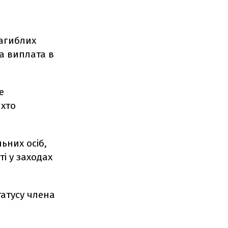
загиблих
на виплата в
е
 хто
ьних осіб,
ті у заходах
татусу члена