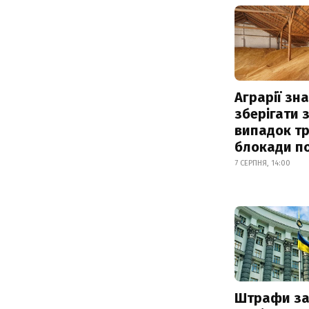
Аграрії зн
зберігати 
випадок т
блокади по
7 СЕРПНЯ, 14:00
Штрафи з