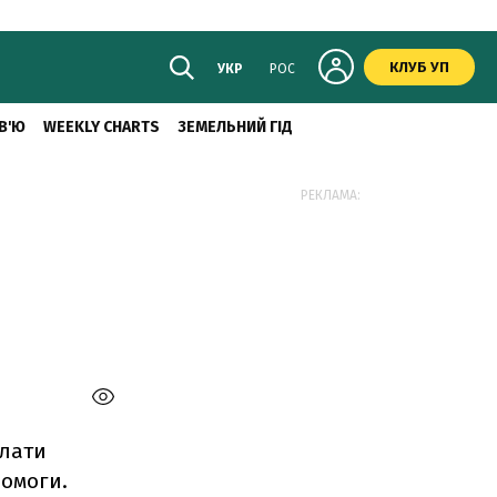
КЛУБ УП
УКР
РОС
В'Ю
WEEKLY CHARTS
ЗЕМЕЛЬНИЙ ГІД
РЕКЛАМА:
плати
помоги.