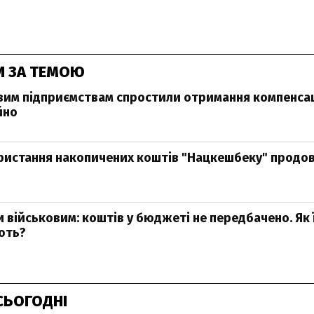
И ЗА ТЕМОЮ
м підприємствам спростили отримання компенсаці
йно
ристання накопичених коштів "Нацкешбеку" продо
и військовим: коштів у бюджеті не передбачено. Як 
ють?
СЬОГОДНІ