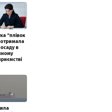
ка "плівок
 отримала
посаду в
чному
приємстві
пила