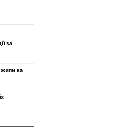
ї за
вжили на
їх