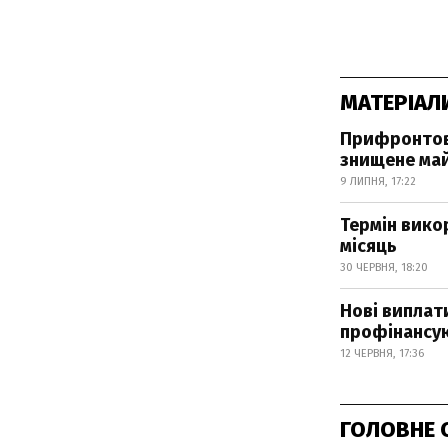
МАТЕРІАЛ
Прифронтови
знищене ма
9 ЛИПНЯ, 17:22
Термін вико
місяць
30 ЧЕРВНЯ, 18:20
Нові виплат
профінансу
12 ЧЕРВНЯ, 17:36
ГОЛОВНЕ 