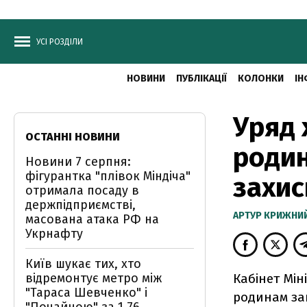
УСІ РОЗДІЛИ
НОВИНИ
ПУБЛІКАЦІЇ
КОЛОНКИ
ІН
Уряд 
ОСТАННІ НОВИНИ
родин
Новини 7 серпня:
фігурантка "плівок Міндіча"
захис
отримала посаду в
держпідприємстві,
АРТУР КРИЖНИ
масована атака РФ на
Укрнафту
Київ шукає тих, хто
відремонтує метро між
Кабінет Мін
"Тараса Шевченко" і
родинам за