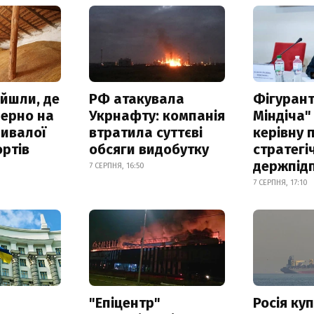
айшли, де
РФ атакувала
Фігурант
зерно на
Укрнафту: компанія
Міндіча"
ривалої
втратила суттєві
керівну 
ртів
обсяги видобутку
стратегі
держпід
7 СЕРПНЯ, 16:50
7 СЕРПНЯ, 17:10
а
"Епіцентр"
Росія ку