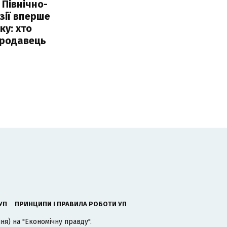
 Північно-
Азії вперше
ку: хто
продавець
УП
ПРИНЦИПИ І ПРАВИЛА РОБОТИ УП
я) на "Економічну правду".