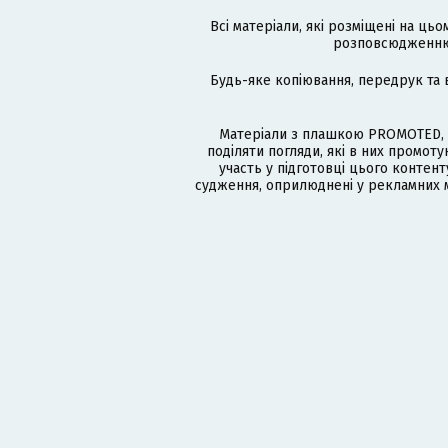
Всі матеріали, які розміщені на цьо
розповсюдженню в
Будь-яке копіювання, передрук та 
Матеріали з плашкою PROMOTED, 
поділяти погляди, які в них промо
участь у підготовці цього контенту
судження, оприлюднені у рекламних м