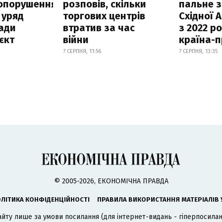
опорушення
розповів, скільки
пальне з
 уряд
торгових центрів
Східної 
ади
втратив за час
з 2022 ро
єкт
війни
країна-
7 СЕРПНЯ, 11:56
7 СЕРПНЯ, 13:35
© 2005-2026, ЕКОНОМІЧНА ПРАВДА
ЛІТИКА КОНФІДЕНЦІЙНОСТІ
ПРАВИЛА ВИКОРИСТАННЯ МАТЕРІАЛІВ 
айту лише за умови посилання (для інтернет-видань - гіперпосиланн