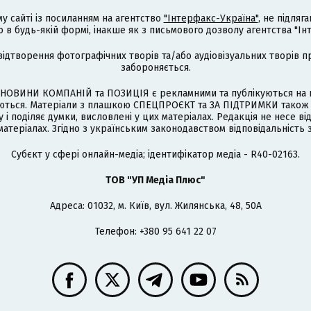
му сайті із посиланням на агентство
"Інтерфакс-Україна"
, не підля
 будь-якій формі, інакше як з письмового дозволу агентства "Ін
відтворення фотографічних творів та/або аудіовізуальних творів п
забороняється.
НОВИНИ КОМПАНІЙ та ПОЗИЦІЯ є рекламними та публікуються на п
туються. Матеріали з плашкою СПЕЦПРОЄКТ та ЗА ПІДТРИМКИ також
 і поділяє думки, висловлені у цих матеріалах. Редакція не несе ві
атеріалах. Згідно з українським законодавством відповідальність 
Cубєкт у сфері онлайн-медіа; ідентифікатор медіа - R40-02163.
ТОВ "УП Медіа Плюс"
Адреса: 01032, м. Київ, вул. Жилянська, 48, 50А
Телефон: +380 95 641 22 07