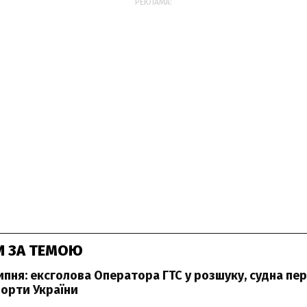
РЕКЛАМА:
И ЗА ТЕМОЮ
ипня: ексголова Оператора ГТС у розшуку, судна пе
порти України