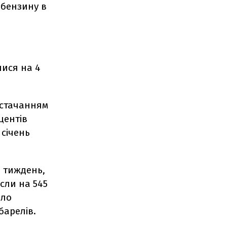
 бензину в
лися на 4
остачанням
 центів
 січень
а тиждень,
сли на 545
ило
барелів.