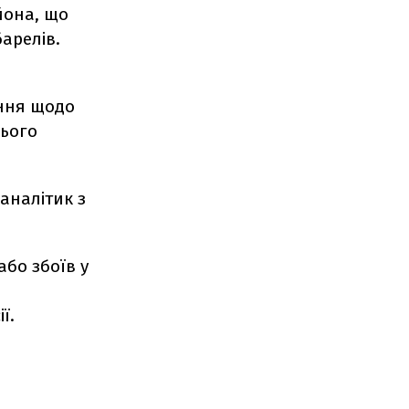
йона, що
арелів.
ання щодо
цього
аналітик з
бо збоїв у
ї.