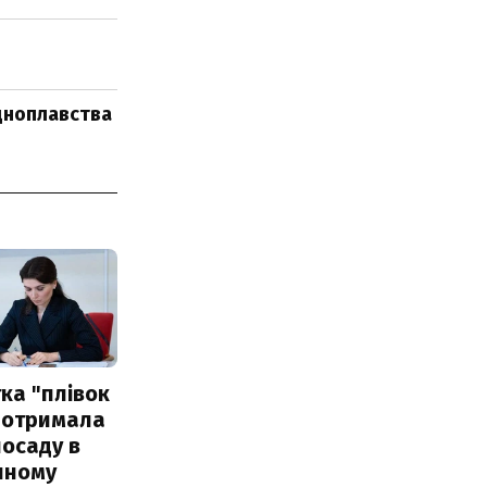
удноплавства
ка "плівок
 отримала
посаду в
чному