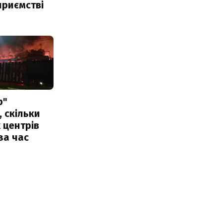
приємстві
р"
, скільки
 центрів
за час