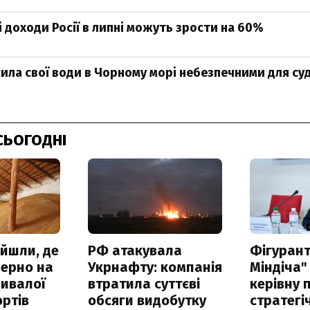
 доходи Росії в липні можуть зрости на 60%
сила свої води в Чорному морі небезпечними для с
СЬОГОДНІ
айшли, де
РФ атакувала
Фігурант
зерно на
Укрнафту: компанія
Міндіча"
ривалої
втратила суттєві
керівну 
ртів
обсяги видобутку
стратегі