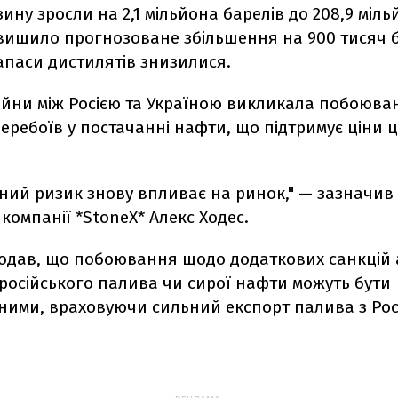
ину зросли на 2,1 мільйона барелів до 208,9 міль
вищило прогнозоване збільшення на 900 тисяч б
апаси дистилятів знизилися.
війни між Росією та Україною викликала побоюв
ребоїв у постачанні нафти, що підтримує ціни 
ний ризик знову впливає на ринок," — зазначив 
компанії *StoneX* Алекс Ходес.
додав, що побоювання щодо додаткових санкцій а
російського палива чи сирої нафти можуть бути
ними, враховуючи сильний експорт палива з Росі