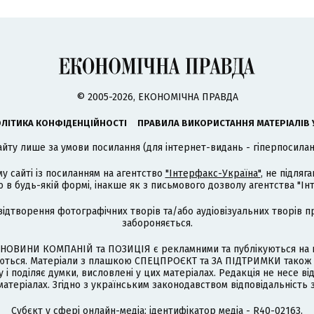
© 2005-2026, ЕКОНОМІЧНА ПРАВДА
ЛІТИКА КОНФІДЕНЦІЙНОСТІ
ПРАВИЛА ВИКОРИСТАННЯ МАТЕРІАЛІВ 
айту лише за умови посилання (для інтернет-видань - гіперпосиланн
му сайті із посиланням на агентство
"Інтерфакс-Україна"
, не підля
 будь-якій формі, інакше як з письмового дозволу агентства "Ін
відтворення фотографічних творів та/або аудіовізуальних творів п
забороняється.
НОВИНИ КОМПАНІЙ та ПОЗИЦІЯ є рекламними та публікуються на п
туються. Матеріали з плашкою СПЕЦПРОЄКТ та ЗА ПІДТРИМКИ також
 і поділяє думки, висловлені у цих матеріалах. Редакція не несе ві
атеріалах. Згідно з українським законодавством відповідальність 
Cубєкт у сфері онлайн-медіа; ідентифікатор медіа - R40-02163.