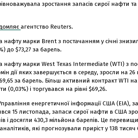
івноважувала зростання запасів сирої нафти та
ідомляє
агентство Reuters.
 нафту марки Brent з постачанням у січні знизи
%) до $73,27 за барель.
 нафту марки West Texas Intermediate (WTI) з п
рмін дії яких завершується в середу, зросли на 26
$69,65 за барель. Більш активний контракт WTI на
и (0,03%) і торгувався на рівні $69,26.
правління енергетичної інформації США (EIA), з
вся 15 листопада, запаси сирої нафти в США зро
ів і досягли 430,3 мільйона барелів. Це перевищ
аналітиків, які прогнозували приріст у 138 тисяч 