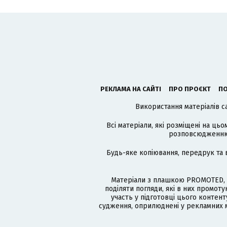
РЕКЛАМА НА САЙТІ
ПРО ПРОЄКТ
ПО
Використання матеріалів с
Всі матеріали, які розміщені на цьо
розповсюдженню в
Будь-яке копіювання, передрук та 
Матеріали з плашкою PROMOTED, 
поділяти погляди, які в них промо
участь у підготовці цього контенту
судження, оприлюднені у рекламних м