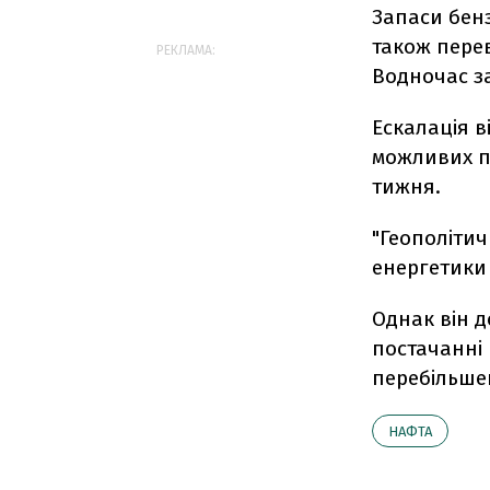
Запаси бенз
також пере
РЕКЛАМА:
Водночас з
Ескалація 
можливих пе
тижня.
"Геополітич
енергетики 
Однак він 
постачанні 
перебільше
НАФТА