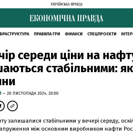
ФРАСТРУКТУРА
ПРАВИЛА ГРИ
ФІНАНСИ
СПЕЦПРОЄКТИ
ІНТЕР
чір середи ціни на нафт
аються стабільними: як
ини
Й
— 20 ЛИСТОПАДА 2024, 20:00
ту залишалися стабільними у вечері середу, оскі
напруження між основним виробником нафти Рос