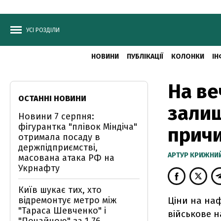
УСІ РОЗДІЛИ
НОВИНИ
ПУБЛІКАЦІЇ
КОЛОНКИ
ІН
На ве
ОСТАННІ НОВИНИ
залиш
Новини 7 серпня:
фігурантка "плівок Міндіча"
прич
отримала посаду в
держпідприємстві,
АРТУР КРИЖНИ
масована атака РФ на
Укрнафту
Київ шукає тих, хто
відремонтує метро між
Ціни на наф
"Тараса Шевченко" і
військове 