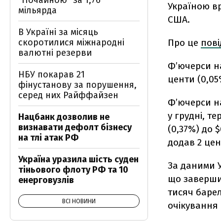
"Почайною" за 1,76
Україною вр
мільярда
США.
В Україні за місяць
скоротилися міжнародні
Про це
пов
валютні резерви
Ф’ючерси на
НБУ покарав 21
центи (0,05
фінустанову за порушення,
серед них Райффайзен
Ф’ючерси на
у грудні, те
Нацбанк дозволив не
визнавати дефолт бізнесу
(0,37%) до 
на тлі атак РФ
додав 2 цент
Україна уразила шість суден
За даними У
тіньового флоту РФ та 10
що заверши
енерговузлів
тисяч барел
ВСІ НОВИНИ
очікування 