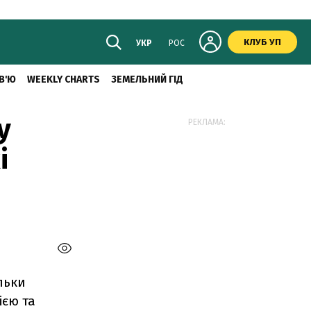
КЛУБ УП
УКР
РОС
В'Ю
WEEKLY CHARTS
ЗЕМЕЛЬНИЙ ГІД
у
РЕКЛАМА:
і
льки
ією та