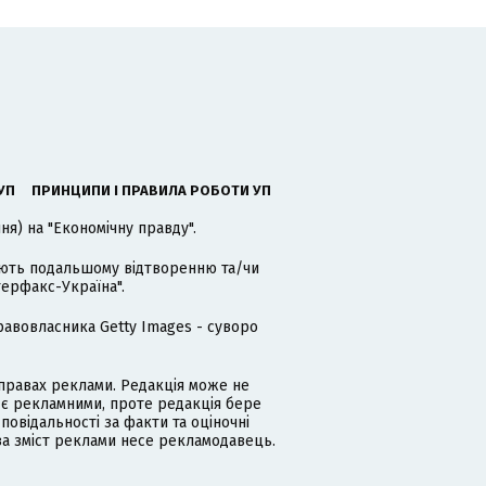
УП
ПРИНЦИПИ І ПРАВИЛА РОБОТИ УП
я) на "Економічну правду".
гають подальшому відтворенню та/чи
терфакс-Україна".
равовласника Getty Images - суворо
равах реклами. Редакція може не
 є рекламними, проте редакція бере
дповідальності за факти та оціночні
за зміст реклами несе рекламодавець.