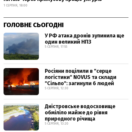
1 СЕРПНЯ, 18:00
ГОЛОВНЕ СЬОГОДНІ
У РФ атака дронів зупинила ще
один великий НПЗ
5 СЕРПНЯ, 17:55
Росіяни поцілили в "серце
логістики" NOVUS та склади
"Сільпо": загинули 6 людей
5 СЕРПНЯ, 12:30
Дністровське водосховище
обміліло майже до рівня
природного річища
5 СЕРПНЯ, 13:20