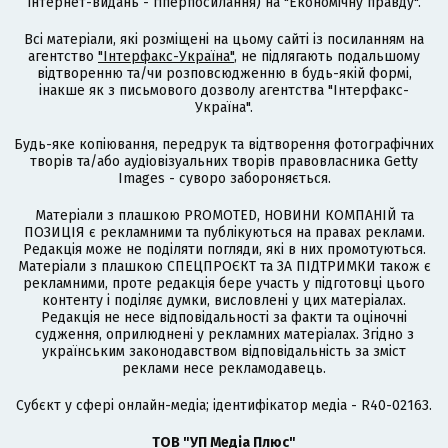
інтернет-видань - гіперпосилання) на "Економічну правду".
Всі матеріали, які розміщені на цьому сайті із посиланням на
агентство
"Інтерфакс-Україна"
, не підлягають подальшому
відтворенню та/чи розповсюдженню в будь-якій формі,
інакше як з письмового дозволу агентства "Інтерфакс-
Україна".
Будь-яке копіювання, передрук та відтворення фотографічних
творів та/або аудіовізуальних творів правовласника Getty
Images - суворо забороняється.
Матеріали з плашкою PROMOTED, НОВИНИ КОМПАНІЙ та
ПОЗИЦІЯ є рекламними та публікуються на правах реклами.
Редакція може не поділяти погляди, які в них промотуються.
Матеріали з плашкою СПЕЦПРОЄКТ та ЗА ПІДТРИМКИ також є
рекламними, проте редакція бере участь у підготовці цього
контенту і поділяє думки, висловлені у цих матеріалах.
Редакція не несе відповідальності за факти та оціночні
судження, оприлюднені у рекламних матеріалах. Згідно з
українським законодавством відповідальність за зміст
реклами несе рекламодавець.
Cубєкт у сфері онлайн-медіа; ідентифікатор медіа - R40-02163.
ТОВ "УП Медіа Плюс"