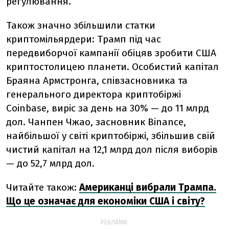
регулювання.
Також значно збільшили статки
криптомільярдери: Трамп під час
передвиборчої кампанії обіцяв зробити США
криптостолицею планети. Особистий капітал
Браяна Армстронга, співзасновника та
генерального директора криптобіржі
Coinbase, виріс за день на 30% — до 11 млрд
дол. Чанпен Чжао, засновник Binance,
найбільшої у світі криптобіржі, збільшив свій
чистий капітал на 12,1 млрд дол після виборів
— до 52,7 млрд дол.
Читайте також:
Американці вибрали Трампа.
Що це означає для економіки США і світу?
РЕКЛАМА: