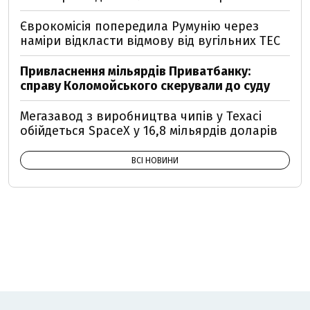
Єврокомісія попередила Румунію через
наміри відкласти відмову від вугільних ТЕС
Привласнення мільярдів Приватбанку:
справу Коломойського скерували до суду
Мегазавод з виробництва чипів у Техасі
обійдеться SpaceX у 16,8 мільярдів доларів
ВСІ НОВИНИ