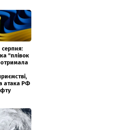
 серпня:
ка "плівок
 отримала
риємстві,
а атака РФ
афту