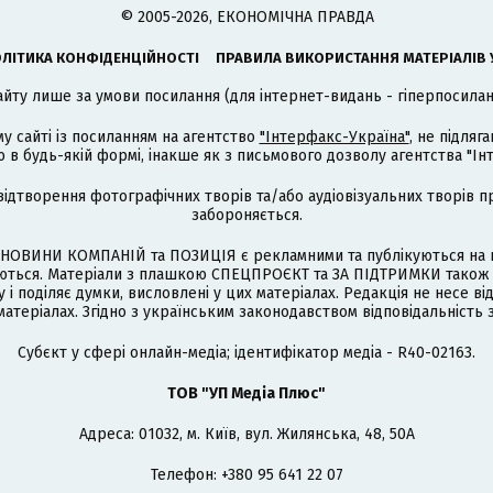
© 2005-2026, ЕКОНОМІЧНА ПРАВДА
ЛІТИКА КОНФІДЕНЦІЙНОСТІ
ПРАВИЛА ВИКОРИСТАННЯ МАТЕРІАЛІВ 
айту лише за умови посилання (для інтернет-видань - гіперпосиланн
му сайті із посиланням на агентство
"Інтерфакс-Україна"
, не підля
 будь-якій формі, інакше як з письмового дозволу агентства "Ін
відтворення фотографічних творів та/або аудіовізуальних творів п
забороняється.
НОВИНИ КОМПАНІЙ та ПОЗИЦІЯ є рекламними та публікуються на п
туються. Матеріали з плашкою СПЕЦПРОЄКТ та ЗА ПІДТРИМКИ також
 і поділяє думки, висловлені у цих матеріалах. Редакція не несе ві
атеріалах. Згідно з українським законодавством відповідальність 
Cубєкт у сфері онлайн-медіа; ідентифікатор медіа - R40-02163.
ТОВ "УП Медіа Плюс"
Адреса: 01032, м. Київ, вул. Жилянська, 48, 50А
Телефон: +380 95 641 22 07