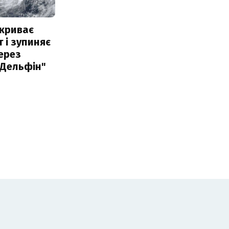
акриває
 і зупиняє
ерез
"Дельфін"