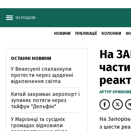
УСІ РОЗДІЛИ
НОВИНИ
ПУБЛІКАЦІЇ
КОЛОНКИ
ІН
На ЗА
ОСТАННІ НОВИНИ
част
У Венесуелі спалахнули
протести через щоденні
реакт
відключення світла
АРТУР КРИЖНИ
Китай закриває аеропорт і
зупиняє потяги через
тайфун "Дельфін"
На Запорізь
У Марганці та сусідніх
громадах відновили
з шести реа