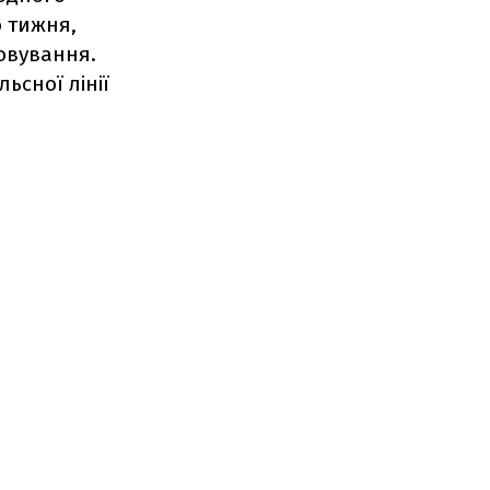
о тижня,
овування.
ьсної лінії