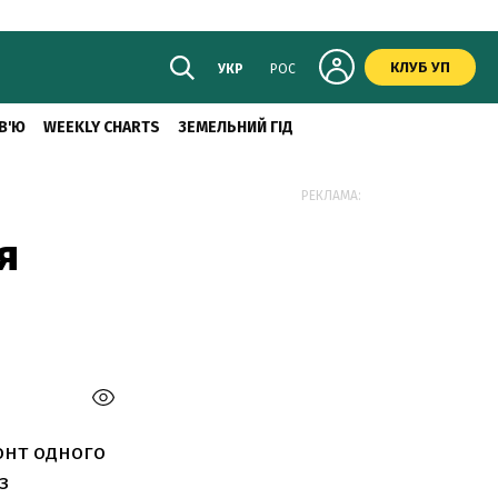
КЛУБ УП
УКР
РОС
В'Ю
WEEKLY CHARTS
ЗЕМЕЛЬНИЙ ГІД
РЕКЛАМА:
я
онт одного
з