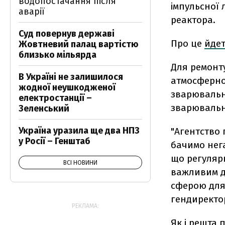
водопостачання після
імпульсної 
аварії
реактора.
Суд повернув державі
Про це
йде
Жовтневий палац вартістю
близько мільярда
Для ремонту
В Україні не залишилося
атмосферно
жодної неушкодженої
зварювальн
електростанції –
зварювальн
Зеленський
Україна уразила ще два НПЗ
"Агентство
у Росії – Генштаб
бачимо нег
що регуляр
ВСІ НОВИНИ
важливим д
сферою для 
гендиректо
РЕКЛАМА:
Як і решта 