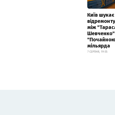
Київ шукає 
відремонту
між "Тарас
Шевченко" 
"Почайною"
мільярда
7 СЕРПНЯ, 19:55