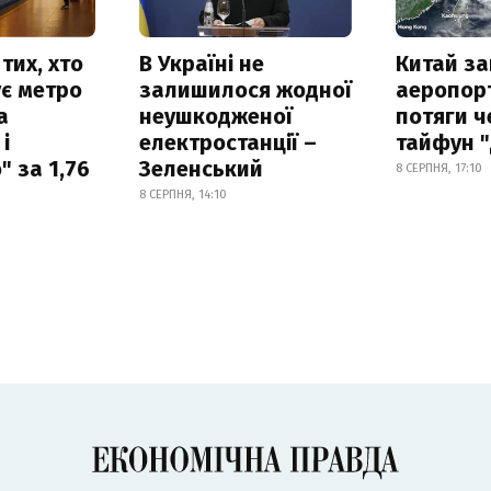
тих, хто
В Україні не
Китай з
є метро
залишилося жодної
аеропорт
а
неушкодженої
потяги ч
і
електростанції –
тайфун 
 за 1,76
Зеленський
8 СЕРПНЯ, 17:10
8 СЕРПНЯ, 14:10