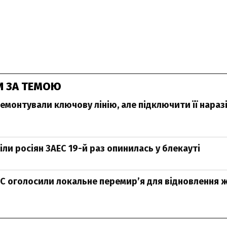
И ЗА ТЕМОЮ
ремонтували ключову лінію, але підключити її нара
ли росіян ЗАЕС 19-й раз опинилась у блекауті
С оголосили локальне перемирʼя для відновлення 