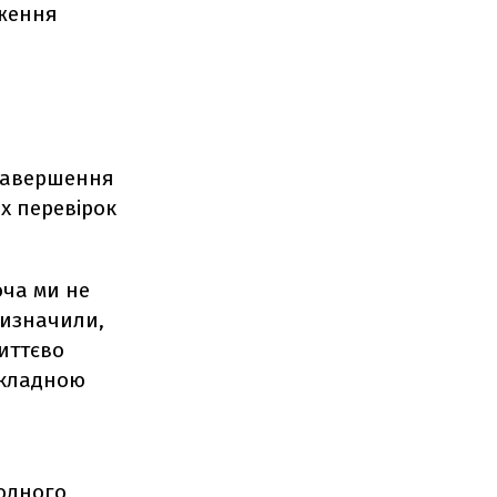
дження
о
 завершення
х перевірок
оча ми не
визначили,
иттєво
складною
лодного