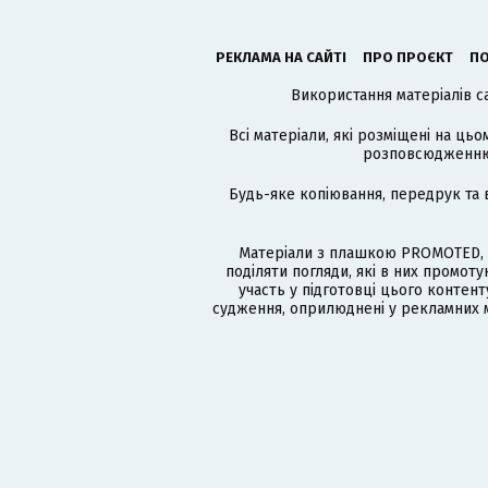
РЕКЛАМА НА САЙТІ
ПРО ПРОЄКТ
ПО
Використання матеріалів с
Всі матеріали, які розміщені на цьо
розповсюдженню в
Будь-яке копіювання, передрук та 
Матеріали з плашкою PROMOTED, 
поділяти погляди, які в них промо
участь у підготовці цього контенту
судження, оприлюднені у рекламних м