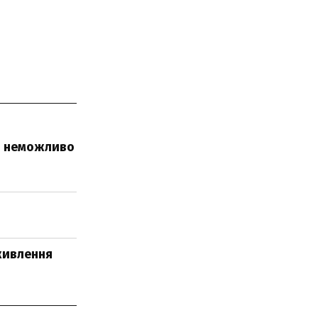
зі неможливо
живлення