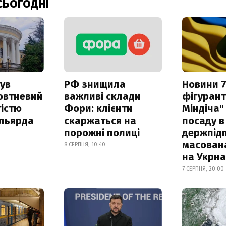
СЬОГОДНІ
ув
РФ знищила
Новини 7
овтневий
важливі склади
фігурант
істю
Фори: клієнти
Міндіча"
ільярда
скаржаться на
посаду в
порожні полиці
держпідп
масован
8 СЕРПНЯ, 10:40
на Укрн
7 СЕРПНЯ, 20:00