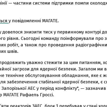
лінії — частини системи підтримки помпи охоло
ться
у повідомленні МАГАТЕ.
 довелося знизити тиск у первинному контурі д
го рівня. Сьогодні команду поінформували про
их робіт, а також про проведення радіографічни
их швів.
 продовжить уважно стежити за цим питанням, х
айної загрози для ядерної безпеки. Загалом ми 
не технічне обслуговування обладнання, яке є ж
ля забезпечення стабільної ядерної безпеки, є 
Запорізької АЕС у період конфлікту", — зазначив
р МАГАТЕ Рафаель Гроссі.
п’яти реакторів ЗАЕС, блок 1 перебував у стані хо