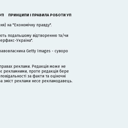
УП
ПРИНЦИПИ І ПРАВИЛА РОБОТИ УП
я) на "Економічну правду".
гають подальшому відтворенню та/чи
терфакс-Україна".
равовласника Getty Images - суворо
равах реклами. Редакція може не
 є рекламними, проте редакція бере
дповідальності за факти та оціночні
за зміст реклами несе рекламодавець.