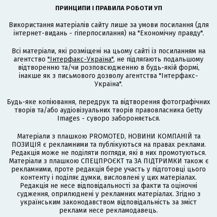
ПРИНЦИПИ І ПРАВИЛА РОБОТИ УП
Використання матеріалів сайту лише за умови посилання (для
інтернет-видань - гіперпосилання) на "Економічну правду".
Всі матеріали, які розміщені на цьому сайті із посиланням на
агентство
"Інтерфакс-Україна"
, не підлягають подальшому
відтворенню та/чи розповсюдженню в будь-якій формі,
інакше як з письмового дозволу агентства "Інтерфакс-
Україна".
Будь-яке копіювання, передрук та відтворення фотографічних
творів та/або аудіовізуальних творів правовласника Getty
Images - суворо забороняється.
Матеріали з плашкою PROMOTED, НОВИНИ КОМПАНІЙ та
ПОЗИЦІЯ є рекламними та публікуються на правах реклами.
Редакція може не поділяти погляди, які в них промотуються.
Матеріали з плашкою СПЕЦПРОЄКТ та ЗА ПІДТРИМКИ також є
рекламними, проте редакція бере участь у підготовці цього
контенту і поділяє думки, висловлені у цих матеріалах.
Редакція не несе відповідальності за факти та оціночні
судження, оприлюднені у рекламних матеріалах. Згідно з
українським законодавством відповідальність за зміст
реклами несе рекламодавець.