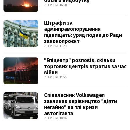
обсяги видобутку
7 СЕРПНЯ, 16:50
Штрафи за
адмінправопорушення
підвищать: уряд подав до Ради
законопроєкт
7 СЕРПНЯ, 11:23
"Епіцентр" розповів, скільки
торгових центрів втратив за час
війни
7 СЕРПНЯ, 11:56
Співвласник Volkswagen
закликав керівництво "діяти
негайно" на тлі кризи
автогіганта
7 СЕРПНЯ, 10:02