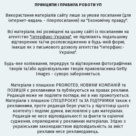
ПРИНЦИПИ І ПРАВИЛА РОБОТИ УП
Використання матеріалів сайту лише за умови посилання (для
інтернет-видань - гіперпосилання) на "Економічну правду".
Всі матеріали, які розміщені на цьому сайті із посиланням на
агентство
"Інтерфакс-Україна"
, не підлягають подальшому
відтворенню та/чи розповсюдженню в будь-якій формі,
інакше як з письмового дозволу агентства "Інтерфакс-
Україна".
Будь-яке копіювання, передрук та відтворення фотографічних
творів та/або аудіовізуальних творів правовласника Getty
Images - суворо забороняється.
Матеріали з плашкою PROMOTED, НОВИНИ КОМПАНІЙ та
ПОЗИЦІЯ є рекламними та публікуються на правах реклами.
Редакція може не поділяти погляди, які в них промотуються.
Матеріали з плашкою СПЕЦПРОЄКТ та ЗА ПІДТРИМКИ також є
рекламними, проте редакція бере участь у підготовці цього
контенту і поділяє думки, висловлені у цих матеріалах.
Редакція не несе відповідальності за факти та оціночні
судження, оприлюднені у рекламних матеріалах. Згідно з
українським законодавством відповідальність за зміст
реклами несе рекламодавець.