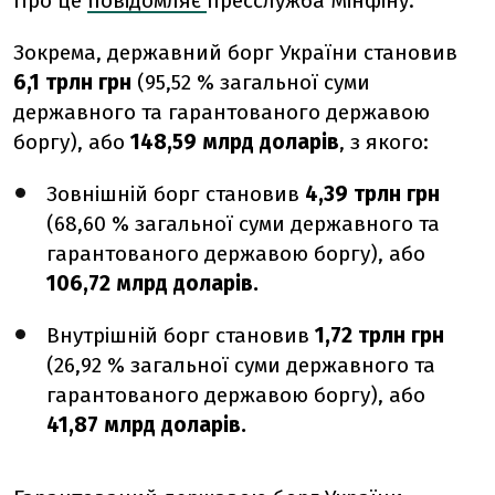
Про це
повідомляє
пресслужба Мінфіну.
Зокрема, державний борг України
становив
6,1 трлн грн
(95,52 % загальної суми
державного та гарантованого державою
боргу), або
148,59 млрд доларів
, з якого:
Зовнішній борг
становив
4,39 трлн грн
(68,60 % загальної суми державного та
гарантованого державою боргу), або
106,72 млрд доларів.
В
нутрішній борг
становив
1,72 трлн грн
(26,92 % загальної суми державного та
гарантованого державою боргу),
або
41,87 млрд доларів.