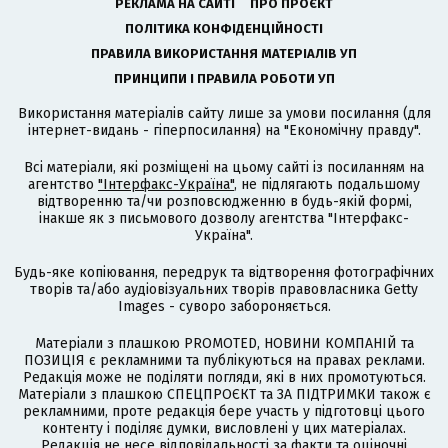
РЕКЛАМА НА САЙТІ
ПРО ПРОЄКТ
ПОЛІТИКА КОНФІДЕНЦІЙНОСТІ
ПРАВИЛА ВИКОРИСТАННЯ МАТЕРІАЛІВ УП
ПРИНЦИПИ І ПРАВИЛА РОБОТИ УП
Використання матеріалів сайту лише за умови посилання (для
інтернет-видань - гіперпосилання) на "Економічну правду".
Всі матеріали, які розміщені на цьому сайті із посиланням на
агентство
"Інтерфакс-Україна"
, не підлягають подальшому
відтворенню та/чи розповсюдженню в будь-якій формі,
інакше як з письмового дозволу агентства "Інтерфакс-
Україна".
Будь-яке копіювання, передрук та відтворення фотографічних
творів та/або аудіовізуальних творів правовласника Getty
Images - суворо забороняється.
Матеріали з плашкою PROMOTED, НОВИНИ КОМПАНІЙ та
ПОЗИЦІЯ є рекламними та публікуються на правах реклами.
Редакція може не поділяти погляди, які в них промотуються.
Матеріали з плашкою СПЕЦПРОЄКТ та ЗА ПІДТРИМКИ також є
рекламними, проте редакція бере участь у підготовці цього
контенту і поділяє думки, висловлені у цих матеріалах.
Редакція не несе відповідальності за факти та оціночні