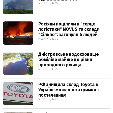
5 СЕРПНЯ, 17:55
Росіяни поцілили в "серце
логістики" NOVUS та склади
"Сільпо": загинули 6 людей
5 СЕРПНЯ, 12:30
Дністровське водосховище
обміліло майже до рівня
природного річища
5 СЕРПНЯ, 13:20
РФ знищила склад Toyota в
Україні: можливі затримки з
постачанням
5 СЕРПНЯ, 17:20