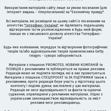
Використання матеріалів сайту лише за умови посилання (для
інтернет-видань - гіперпосилання) на "Економічну правду".
Всі матеріали, які розміщені на цьому сайті із посиланням на
агентство
"Інтерфакс-Україна"
, не підлягають подальшому
відтворенню та/чи розповсюдженню в будь-якій формі,
інакше як з письмового дозволу агентства "Інтерфакс-
Україна".
Будь-яке копіювання, передрук та відтворення фотографічних
творів та/або аудіовізуальних творів правовласника Getty
Images - суворо забороняється.
Матеріали з плашкою PROMOTED, НОВИНИ КОМПАНІЙ та
ПОЗИЦІЯ є рекламними та публікуються на правах реклами.
Редакція може не поділяти погляди, які в них промотуються.
Матеріали з плашкою СПЕЦПРОЄКТ та ЗА ПІДТРИМКИ також є
рекламними, проте редакція бере участь у підготовці цього
контенту і поділяє думки, висловлені у цих матеріалах.
Редакція не несе відповідальності за факти та оціночні
судження, оприлюднені у рекламних матеріалах. Згідно з
українським законодавством відповідальність за зміст
реклами несе рекламодавець.