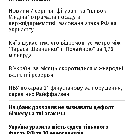
Новини 7 серпня: фігурантка "плівок
Міндіча" отримала посаду в
держпідприємстві, масована атака РФ на
Укрнафту
Київ шукає тих, хто відремонтує метро між
"Тараса Шевченко" і "Почайною" за 1,76
мільярда
В Україні за місяць скоротилися міжнародні
валютні резерви
НБУ покарав 21 фінустанову за порушення,
серед них Райффайзен
Нацбанк дозволив не визнавати дефолт
бізнесу на тлі атак РФ
Україна уразила шість суден тіньового
флоту РФ та 10 енерговузлів