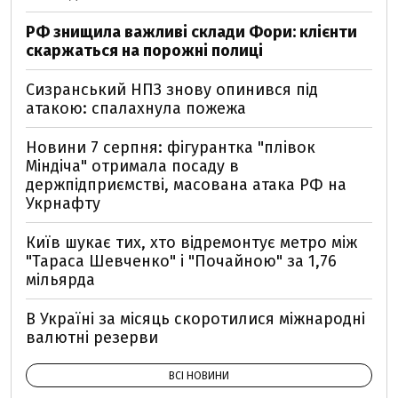
РФ знищила важливі склади Фори: клієнти
скаржаться на порожні полиці
Сизранський НПЗ знову опинився під
атакою: спалахнула пожежа
Новини 7 серпня: фігурантка "плівок
Міндіча" отримала посаду в
держпідприємстві, масована атака РФ на
Укрнафту
Київ шукає тих, хто відремонтує метро між
"Тараса Шевченко" і "Почайною" за 1,76
мільярда
В Україні за місяць скоротилися міжнародні
валютні резерви
ВСІ НОВИНИ