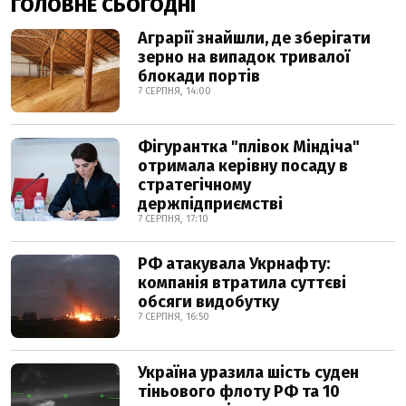
ГОЛОВНЕ СЬОГОДНІ
Аграрії знайшли, де зберігати
зерно на випадок тривалої
блокади портів
7 СЕРПНЯ, 14:00
Фігурантка "плівок Міндіча"
отримала керівну посаду в
стратегічному
держпідприємстві
7 СЕРПНЯ, 17:10
РФ атакувала Укрнафту:
компанія втратила суттєві
обсяги видобутку
7 СЕРПНЯ, 16:50
Україна уразила шість суден
тіньового флоту РФ та 10