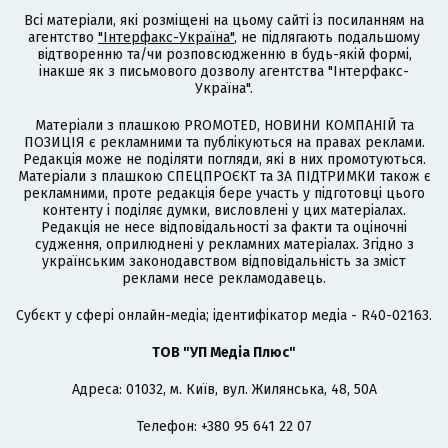
Всі матеріали, які розміщені на цьому сайті із посиланням на
агентство
"Інтерфакс-Україна"
, не підлягають подальшому
відтворенню та/чи розповсюдженню в будь-якій формі,
інакше як з письмового дозволу агентства "Інтерфакс-
Україна".
Матеріали з плашкою PROMOTED, НОВИНИ КОМПАНІЙ та
ПОЗИЦІЯ є рекламними та публікуються на правах реклами.
Редакція може не поділяти погляди, які в них промотуються.
Матеріали з плашкою СПЕЦПРОЄКТ та ЗА ПІДТРИМКИ також є
рекламними, проте редакція бере участь у підготовці цього
контенту і поділяє думки, висловлені у цих матеріалах.
Редакція не несе відповідальності за факти та оціночні
судження, оприлюднені у рекламних матеріалах. Згідно з
українським законодавством відповідальність за зміст
реклами несе рекламодавець.
Cубєкт у сфері онлайн-медіа; ідентифікатор медіа - R40-02163.
ТОВ "УП Медіа Плюс"
Адреса: 01032, м. Київ, вул. Жилянська, 48, 50А
Телефон: +380 95 641 22 07