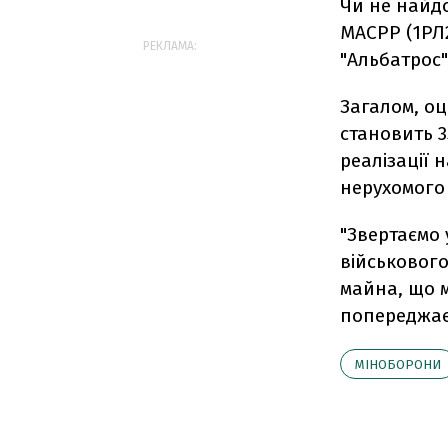
Чи не найд
МАСРР (1РЛ2
РЕКЛАМА:
"Альбатрос" 
Загалом, оц
становить 3
реалізації 
нерухомого 
"Звертаємо 
військового
майна, що м
попереджає 
МІНОБОРОНИ