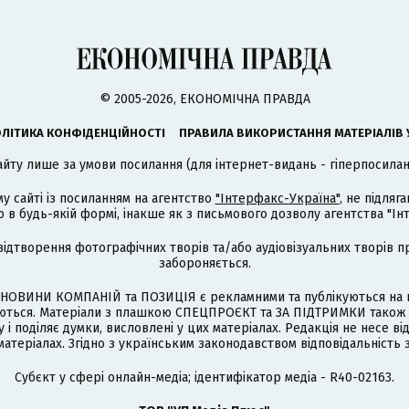
© 2005-2026, ЕКОНОМІЧНА ПРАВДА
ЛІТИКА КОНФІДЕНЦІЙНОСТІ
ПРАВИЛА ВИКОРИСТАННЯ МАТЕРІАЛІВ 
айту лише за умови посилання (для інтернет-видань - гіперпосиланн
му сайті із посиланням на агентство
"Інтерфакс-Україна"
, не підля
 будь-якій формі, інакше як з письмового дозволу агентства "Ін
відтворення фотографічних творів та/або аудіовізуальних творів п
забороняється.
НОВИНИ КОМПАНІЙ та ПОЗИЦІЯ є рекламними та публікуються на п
туються. Матеріали з плашкою СПЕЦПРОЄКТ та ЗА ПІДТРИМКИ також
 і поділяє думки, висловлені у цих матеріалах. Редакція не несе ві
атеріалах. Згідно з українським законодавством відповідальність 
Cубєкт у сфері онлайн-медіа; ідентифікатор медіа - R40-02163.