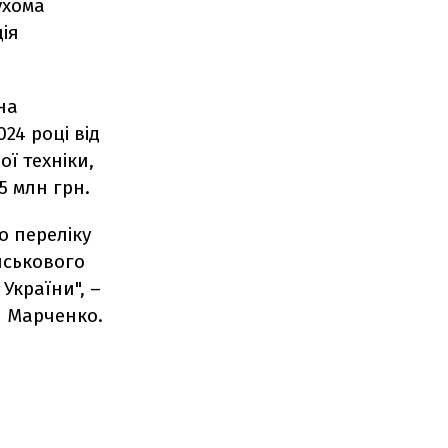
ухома
ція
на
24 році від
ї техніки,
5 млн грн.
о переліку
йськового
України", –
й Марченко.