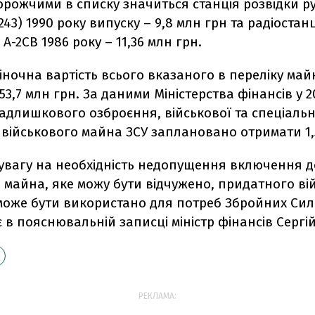
орожчими в списку значиться станція розвідки р
43) 1990 року випуску – 9,8 млн грн та радіостан
А-2СВ 1986 року – 11,36 млн грн.
іночна вартість всього вказаного в переліку май
53,7 млн грн. За даними Міністерства фінансів у 20
надлишкового озброєння, військової та спеціально
військового майна ЗСУ заплановано отримати 1,
увагу на необхідність недопущення включення д
 майна, яке можу бути відчужено, придатного ві
оже бути використано для потреб Збройних Сил 
в пояснювальній записці міністр фінансів Сергі
РЕКЛАМА: