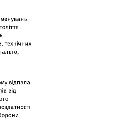
айменувань
оліття і
ь
, технічних
пальто,
ому відпала
ів від
ого
ноздатності
оборони