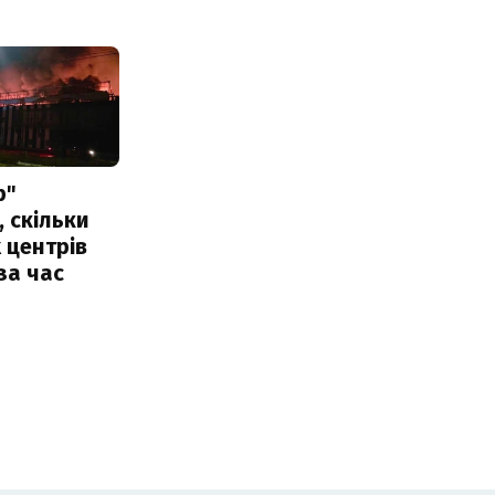
р"
, скільки
 центрів
за час