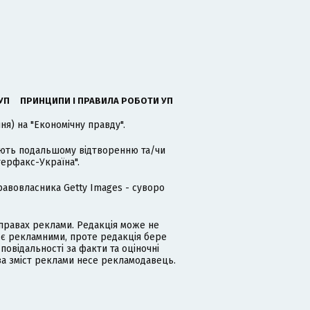
УП
ПРИНЦИПИ І ПРАВИЛА РОБОТИ УП
я) на "Економічну правду".
гають подальшому відтворенню та/чи
терфакс-Україна".
равовласника Getty Images - суворо
равах реклами. Редакція може не
 є рекламними, проте редакція бере
дповідальності за факти та оціночні
за зміст реклами несе рекламодавець.