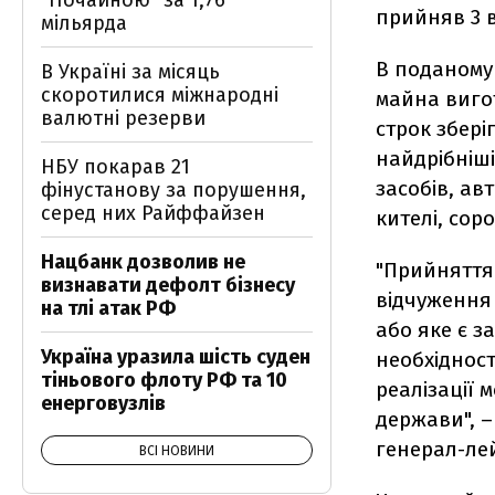
"Почайною" за 1,76
прийняв 3 
мільярда
В поданому 
В Україні за місяць
скоротилися міжнародні
майна вигот
валютні резерви
строк збері
найдрібніші
НБУ покарав 21
засобів, ав
фінустанову за порушення,
серед них Райффайзен
кителі, соро
Нацбанк дозволив не
"Прийняття
визнавати дефолт бізнесу
відчуження
на тлі атак РФ
або яке є з
Україна уразила шість суден
необхідност
тіньового флоту РФ та 10
реалізації
енерговузлів
держави", –
генерал-ле
ВСІ НОВИНИ