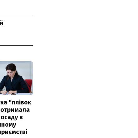
ій
ка "плівок
 отримала
посаду в
чному
приємстві