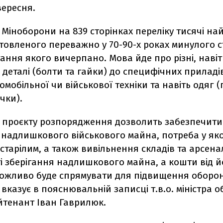
вересня.
Міноборони на 839 сторінках переліку тисячі н
овленого переважно у 70-90-х роках минулого ст
гання якого вичерпано. Мова йде про різні, навіт
 деталі (болти та гайки) до специфічних приладів
томобільної чи військової техніки та навіть одяг (
чки).
 проєкту розпорядження дозволить забезпечити
 надлишкового військового майна, потреба у як
астарілим, а також вивільнення складів та арсенал
і зберігання надлишкового майна, а кошти від й
 можливо буде спрямувати для підвищення оборо
 вказує в пояснювальній записці т.в.о. міністра 
йтенант Іван Гаврилюк.