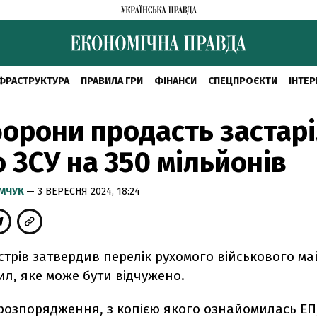
ФРАСТРУКТУРА
ПРАВИЛА ГРИ
ФІНАНСИ
СПЕЦПРОЄКТИ
ІНТЕР
орони продасть застар
 ЗСУ на 350 мільйонів
ИМЧУК
— 3 ВЕРЕСНЯ 2024, 18:24
істрів затвердив перелік рухомого військового м
л, яке може бути відчужено.
розпорядження, з копією якого ознайомилась ЕП