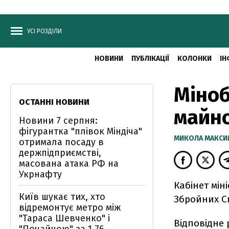
УСІ РОЗДІЛИ
НОВИНИ
ПУБЛІКАЦІЇ
КОЛОНКИ
ІН
Міноб
ОСТАННІ НОВИНИ
майно
Новини 7 серпня:
фігурантка "плівок Міндіча"
МИКОЛА МАКС
отримала посаду в
держпідприємстві,
масована атака РФ на
Укрнафту
Кабінет мін
Київ шукає тих, хто
Збройних Си
відремонтує метро між
"Тараса Шевченко" і
Відповідне 