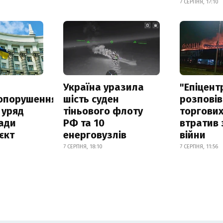
7 СЕРПНЯ, 17:10
а
Україна уразила
"Епіцент
опорушення
шість суден
розповів
 уряд
тіньового флоту
торгових
ади
РФ та 10
втратив 
єкт
енерговузлів
війни
7 СЕРПНЯ, 18:10
7 СЕРПНЯ, 11:56