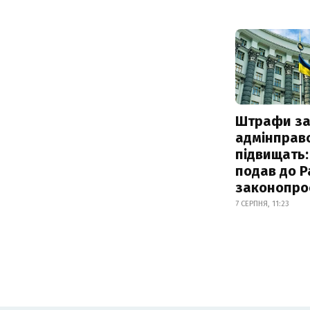
Штрафи з
адмінправ
підвищать:
подав до Р
законопро
7 СЕРПНЯ, 11:23