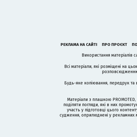
РЕКЛАМА НА САЙТІ
ПРО ПРОЄКТ
ПО
Використання матеріалів с
Всі матеріали, які розміщені на цьо
розповсюдженню в
Будь-яке копіювання, передрук та 
Матеріали з плашкою PROMOTED, 
поділяти погляди, які в них промо
участь у підготовці цього контенту
судження, оприлюднені у рекламних м