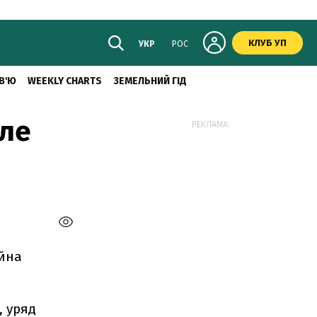
КЛУБ УП
УКР
РОС
В'Ю
WEEKLY CHARTS
ЗЕМЕЛЬНИЙ ГІД
іле
РЕКЛАМА:
айна
, уряд