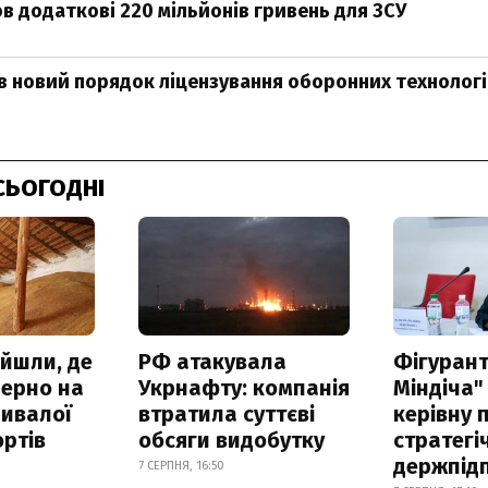
в додаткові 220 мільйонів гривень для ЗСУ
в новий порядок ліцензування оборонних технолог
СЬОГОДНІ
айшли, де
РФ атакувала
Фігурант
зерно на
Укрнафту: компанія
Міндіча"
ривалої
втратила суттєві
керівну 
ртів
обсяги видобутку
стратегі
держпід
7 СЕРПНЯ, 16:50