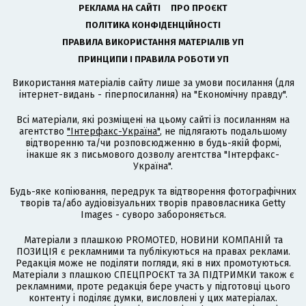
РЕКЛАМА НА САЙТІ
ПРО ПРОЄКТ
ПОЛІТИКА КОНФІДЕНЦІЙНОСТІ
ПРАВИЛА ВИКОРИСТАННЯ МАТЕРІАЛІВ УП
ПРИНЦИПИ І ПРАВИЛА РОБОТИ УП
Використання матеріалів сайту лише за умови посилання (для
інтернет-видань - гіперпосилання) на "Економічну правду".
Всі матеріали, які розміщені на цьому сайті із посиланням на
агентство
"Інтерфакс-Україна"
, не підлягають подальшому
відтворенню та/чи розповсюдженню в будь-якій формі,
інакше як з письмового дозволу агентства "Інтерфакс-
Україна".
Будь-яке копіювання, передрук та відтворення фотографічних
творів та/або аудіовізуальних творів правовласника Getty
Images - суворо забороняється.
Матеріали з плашкою PROMOTED, НОВИНИ КОМПАНІЙ та
ПОЗИЦІЯ є рекламними та публікуються на правах реклами.
Редакція може не поділяти погляди, які в них промотуються.
Матеріали з плашкою СПЕЦПРОЄКТ та ЗА ПІДТРИМКИ також є
рекламними, проте редакція бере участь у підготовці цього
контенту і поділяє думки, висловлені у цих матеріалах.