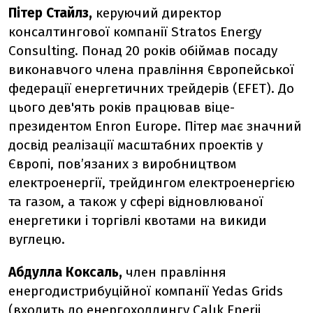
Пітер Стайлз,
керуючий директор
консалтингової компанії Stratos Energy
Consulting. Понад 20 років обіймав посаду
виконавчого члена правління Європейської
федерації енергетичних трейдерів (EFET). До
цього дев'ять років працював віце-
президентом Enron Europe. Пітер має значний
досвід реалізації масштабних проектів у
Європі, пов’язаних з виробництвом
електроенергії, трейдингом електроенергією
та газом, а також у сфері відновлюваної
енергетики і торгівлі квотами на викиди
вуглецю.
Абдулла Коксаль,
член правління
енергодистрибуційної компанії Yedas Grids
(входить до енергохолдингу Çalık Enerji,