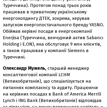
Туреччина). Протягом понад трьох років
працював в приватному українському
енергохолдингу ДТЕК, зокрема, керував
запуском енергопостачального бренду YASNO.
Обіймав керівні посади в енергокомпанії
Enerjisa (Туреччина, венчурний актив Sabancı
Holding і E.ON), яка обслуговує 9 млн клієнтів,
а також працював у компанії Siemens в
Туреччині.
Олександр Мужель,
старший менеджер
консалтингової компанії LCHM
(Великобританія), що спеціалізується на
питаннях комплаєнсу та аудиту. Працюючи
на керівних посадах в Bank of America Merrill
Lynch і ING Bank (Великобританія) відповідав
за діяльність на ринку первинного капіталу, у