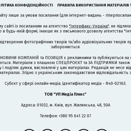
ЛІТИКА КОНФІДЕНЦІЙНОСТІ
ПРАВИЛА ВИКОРИСТАННЯ МАТЕРІАЛІВ 
айту лише за умови посилання (для інтернет-видань - гіперпосиланн
му сайті із посиланням на агентство
"Інтерфакс-Україна"
, не підля
 будь-якій формі, інакше як з письмового дозволу агентства "Ін
відтворення фотографічних творів та/або аудіовізуальних творів п
забороняється.
НОВИНИ КОМПАНІЙ та ПОЗИЦІЯ є рекламними та публікуються на п
туються. Матеріали з плашкою СПЕЦПРОЄКТ та ЗА ПІДТРИМКИ також
 і поділяє думки, висловлені у цих матеріалах. Редакція не несе ві
атеріалах. Згідно з українським законодавством відповідальність 
Cубєкт у сфері онлайн-медіа; ідентифікатор медіа - R40-02163.
ТОВ "УП Медіа Плюс"
Адреса: 01032, м. Київ, вул. Жилянська, 48, 50А
Телефон: +380 95 641 22 07