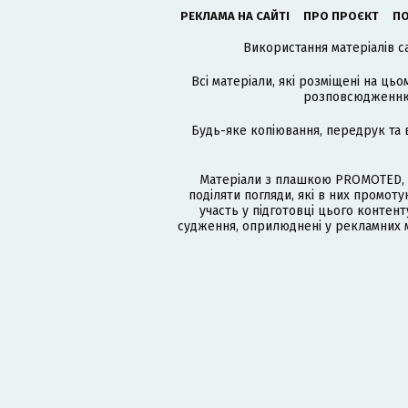
РЕКЛАМА НА САЙТІ
ПРО ПРОЄКТ
ПО
Використання матеріалів с
Всі матеріали, які розміщені на цьо
розповсюдженню в
Будь-яке копіювання, передрук та 
Матеріали з плашкою PROMOTED, 
поділяти погляди, які в них промо
участь у підготовці цього контенту
судження, оприлюднені у рекламних м