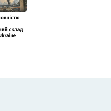
повністю
и
ний склад
Ukraine