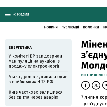
УСІ РОЗДІЛИ
НОВИНИ
ПУБЛІКАЦІЇ
КОЛОНКИ
ІН
Мінен
ЕНЕРГЕТИКА
з’єдн
У комітеті ВР запідозрили
маніпуляції на аукціоні з
Молд
продажу електроенергії
ВІКТОР ВОЛОКІ
Атака дронів зупинила один
з найбільших НПЗ РФ
Київ частково залишився
7 липня кор
без світла через аварію
що з’єднує