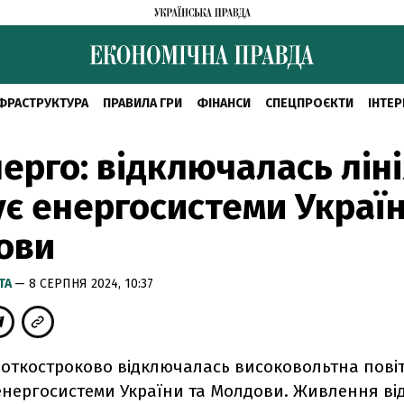
ФРАСТРУКТУРА
ПРАВИЛА ГРИ
ФІНАНСИ
СПЕЦПРОЄКТИ
ІНТЕР
ерго: відключалась ліні
ує енергосистеми Україн
ови
ТА
— 8 СЕРПНЯ 2024, 10:37
откостроково відключалась високовольтна повіт
 енергосистеми України та Молдови. Живлення ві