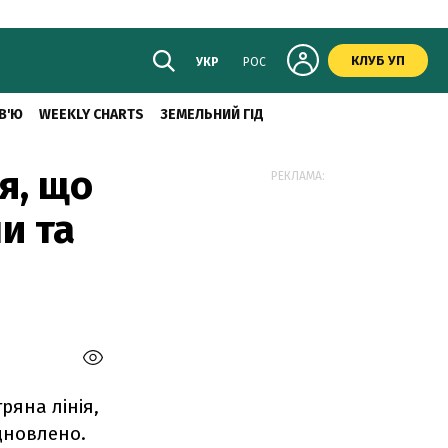
КЛУБ УП
УКР
РОС
В'Ю
WEEKLY CHARTS
ЗЕМЕЛЬНИЙ ГІД
я, що
РЕКЛАМА:
и та
ряна лінія,
дновлено.