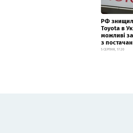
РФ знищил
Toyota в Ук
можливі з
з постача
5 СЕРПНЯ, 17:20