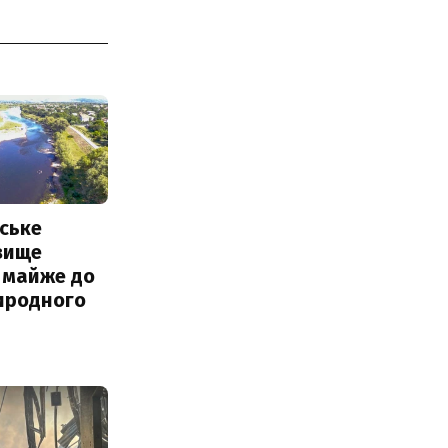
ське
вище
 майже до
иродного