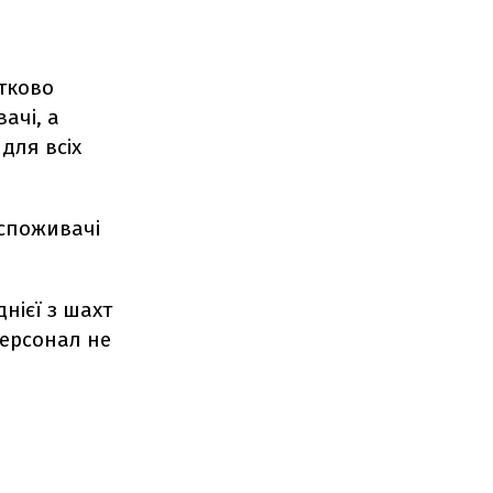
стково
ачі, а
для всіх
 споживачі
днієї з шахт
персонал не