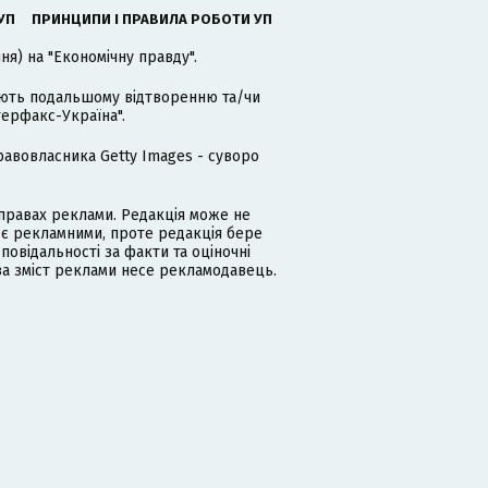
УП
ПРИНЦИПИ І ПРАВИЛА РОБОТИ УП
я) на "Економічну правду".
гають подальшому відтворенню та/чи
терфакс-Україна".
равовласника Getty Images - суворо
равах реклами. Редакція може не
 є рекламними, проте редакція бере
дповідальності за факти та оціночні
за зміст реклами несе рекламодавець.