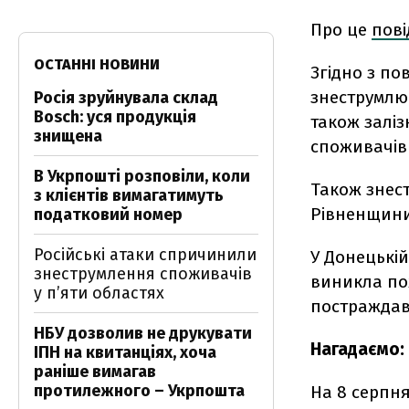
Про це
пов
ОСТАННІ НОВИНИ
Згідно з по
знеструмлюв
Росія зруйнувала склад
Bosch: уся продукція
також заліз
знищена
споживачів
В Укрпошті розповіли, коли
Також знест
з клієнтів вимагатимуть
Рівненщини
податковий номер
Російські атаки спричинили
У Донецькій
знеструмлення споживачів
виникла по
у п’яти областях
постраждав
НБУ дозволив не друкувати
Нагадаємо:
ІПН на квитанціях, хоча
раніше вимагав
протилежного – Укрпошта
На 8 серпня