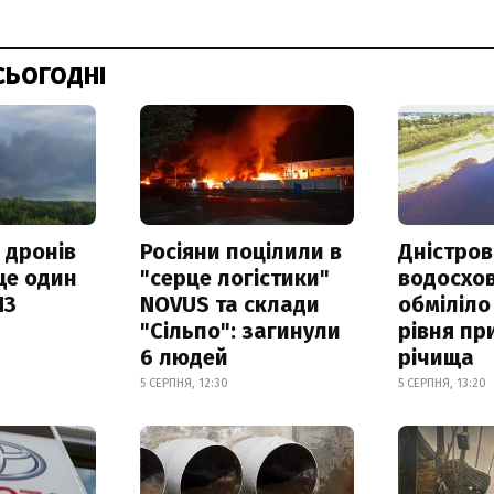
СЬОГОДНІ
 дронів
Росіяни поцілили в
Дністров
ще один
"серце логістики"
водосхо
ПЗ
NOVUS та склади
обміліло
"Сільпо": загинули
рівня пр
6 людей
річища
5 СЕРПНЯ, 12:30
5 СЕРПНЯ, 13:20