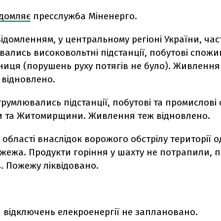
ідомляє
пресслужба Міненерго.
відомленням, у центральному регіоні України, ча
ались високовольтні підстанції, побутові спожив
ниця (порушень руху потягів не було). Живлення 
 відновлено.
румлювались підстанції, побутові та промислові
 та Житомирщини. Живлення теж відновлено.
 області внаслідок ворожого обстрілу території о
жежа. Продукти горіння у шахту не потрапили, 
. Пожежу ліквідовано.
 відключень елекроенергії не заплановано.