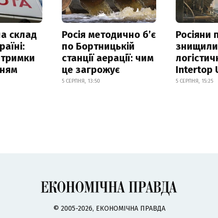
а склад
Росія методично б’є
Росіяни 
раїні:
по Бортницькій
знищил
атримки
станції аерації: чим
логістич
нням
це загрожує
Intertop 
5 СЕРПНЯ, 13:50
5 СЕРПНЯ, 15:25
© 2005-2026, ЕКОНОМІЧНА ПРАВДА