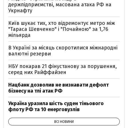
держпідприємстві, масована атака РФ на
Укрнафту
Київ шукає тих, хто відремонтує метро між
"Тараса Шевченко" і "Почайною" за 1,76
мільярда
В Україні за місяць скоротилися міжнародні
валютні резерви
НБУ покарав 21 фінустанову за порушення,
серед них Райффайзен
Нацбанк дозволив не визнавати дефолт
бізнесу на тлі атак РФ
Україна уразила шість суден тіньового
флоту РФ та 10 енерговузлів
ВСІ НОВИНИ