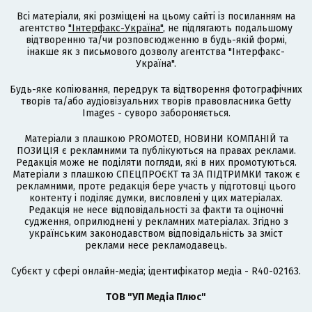
Всі матеріали, які розміщені на цьому сайті із посиланням на
агентство
"Інтерфакс-Україна"
, не підлягають подальшому
відтворенню та/чи розповсюдженню в будь-якій формі,
інакше як з письмового дозволу агентства "Інтерфакс-
Україна".
Будь-яке копіювання, передрук та відтворення фотографічних
творів та/або аудіовізуальних творів правовласника Getty
Images - суворо забороняється.
Матеріали з плашкою PROMOTED, НОВИНИ КОМПАНІЙ та
ПОЗИЦІЯ є рекламними та публікуються на правах реклами.
Редакція може не поділяти погляди, які в них промотуються.
Матеріали з плашкою СПЕЦПРОЄКТ та ЗА ПІДТРИМКИ також є
рекламними, проте редакція бере участь у підготовці цього
контенту і поділяє думки, висловлені у цих матеріалах.
Редакція не несе відповідальності за факти та оціночні
судження, оприлюднені у рекламних матеріалах. Згідно з
українським законодавством відповідальність за зміст
реклами несе рекламодавець.
Cубєкт у сфері онлайн-медіа; ідентифікатор медіа - R40-02163.
ТОВ "УП Медіа Плюс"