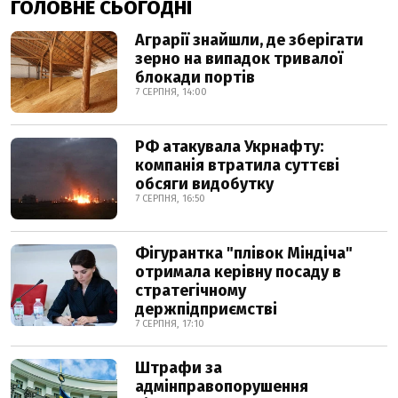
ГОЛОВНЕ СЬОГОДНІ
Аграрії знайшли, де зберігати
зерно на випадок тривалої
блокади портів
7 СЕРПНЯ, 14:00
РФ атакувала Укрнафту:
компанія втратила суттєві
обсяги видобутку
7 СЕРПНЯ, 16:50
Фігурантка "плівок Міндіча"
отримала керівну посаду в
стратегічному
держпідприємстві
7 СЕРПНЯ, 17:10
Штрафи за
адмінправопорушення