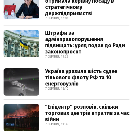
отримала керівну посаду в
стратегічному
держпідприємстві
7 СЕРПНЯ, 17:10
Штрафи за
адмінправопорушення
підвищать: уряд подав до Ради
законопроєкт
7 СЕРПНЯ, 11:23
Україна уразила шість суден
тіньового флоту РФ та 10
енерговузлів
7 СЕРПНЯ, 18:10
"Епіцентр" розповів, скільки
торгових центрів втратив за час
війни
7 СЕРПНЯ, 11:56