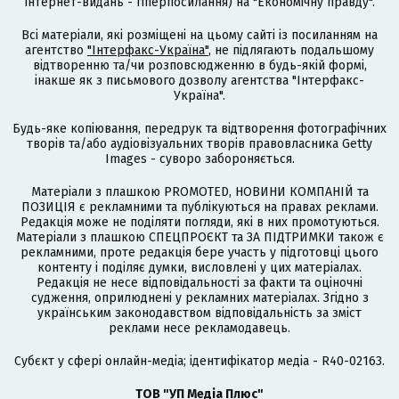
інтернет-видань - гіперпосилання) на "Економічну правду".
Всі матеріали, які розміщені на цьому сайті із посиланням на
агентство
"Інтерфакс-Україна"
, не підлягають подальшому
відтворенню та/чи розповсюдженню в будь-якій формі,
інакше як з письмового дозволу агентства "Інтерфакс-
Україна".
Будь-яке копіювання, передрук та відтворення фотографічних
творів та/або аудіовізуальних творів правовласника Getty
Images - суворо забороняється.
Матеріали з плашкою PROMOTED, НОВИНИ КОМПАНІЙ та
ПОЗИЦІЯ є рекламними та публікуються на правах реклами.
Редакція може не поділяти погляди, які в них промотуються.
Матеріали з плашкою СПЕЦПРОЄКТ та ЗА ПІДТРИМКИ також є
рекламними, проте редакція бере участь у підготовці цього
контенту і поділяє думки, висловлені у цих матеріалах.
Редакція не несе відповідальності за факти та оціночні
судження, оприлюднені у рекламних матеріалах. Згідно з
українським законодавством відповідальність за зміст
реклами несе рекламодавець.
Cубєкт у сфері онлайн-медіа; ідентифікатор медіа - R40-02163.
ТОВ "УП Медіа Плюс"