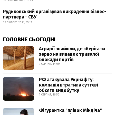
16 БЕРЕЗНЯ 2021, 16:25
Рудьковський організував викрадення бізнес-
партнера - СБУ
25 ЛЮТОГО 2021, 15:17
ГОЛОВНЕ СЬОГОДНІ
Аграрії знайшли, де зберігати
зерно на випадок тривалої
блокади портів
7 СЕРПНЯ, 14:00
РФ атакувала Укрнафту:
компанія втратила суттєві
обсяги видобутку
7 СЕРПНЯ, 16:50
Фігурантка "плівок Міндіча"