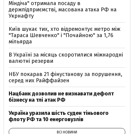
Міндіча" отримала посаду в
держпідприємстві, масована атака РФ на
Укрнафту
Київ шукає тих, хто відремонтує метро між
"Тараса Шевченко" і "Почайною" за 1,76
мільярда
В Україні за місяць скоротилися міжнародні
валютні резерви
НБУ покарав 21 фінустанову за порушення,
серед них Райффайзен
Нацбанк дозволив не визнавати дефолт
бізнесу на тлі атак РФ
Україна уразила шість суден тіньового
флоту РФ та 10 енерговузлів
ВСІ НОВИНИ