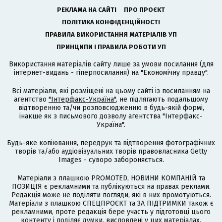
РЕКЛАМА НА САЙТІ
ПРО ПРОЄКТ
ПОЛІТИКА КОНФІДЕНЦІЙНОСТІ
ПРАВИЛА ВИКОРИСТАННЯ МАТЕРІАЛІВ УП
ПРИНЦИПИ І ПРАВИЛА РОБОТИ УП
Використання матеріалів сайту лише за умови посилання (для
інтернет-видань - гіперпосилання) на "Економічну правду".
Всі матеріали, які розміщені на цьому сайті із посиланням на
агентство
"Інтерфакс-Україна"
, не підлягають подальшому
відтворенню та/чи розповсюдженню в будь-якій формі,
інакше як з письмового дозволу агентства "Інтерфакс-
Україна".
Будь-яке копіювання, передрук та відтворення фотографічних
творів та/або аудіовізуальних творів правовласника Getty
Images - суворо забороняється.
Матеріали з плашкою PROMOTED, НОВИНИ КОМПАНІЙ та
ПОЗИЦІЯ є рекламними та публікуються на правах реклами.
Редакція може не поділяти погляди, які в них промотуються.
Матеріали з плашкою СПЕЦПРОЄКТ та ЗА ПІДТРИМКИ також є
рекламними, проте редакція бере участь у підготовці цього
контенту і поділяє думки, висловлені у цих матеріалах.