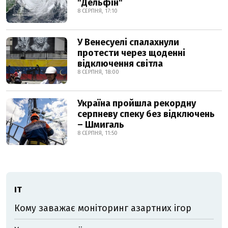
"Дельфін"
8 СЕРПНЯ, 17:10
У Венесуелі спалахнули
протести через щоденні
відключення світла
8 СЕРПНЯ, 18:00
Україна пройшла рекордну
серпневу спеку без відключень
– Шмигаль
8 СЕРПНЯ, 11:50
ІТ
Кому заважає моніторинг азартних ігор