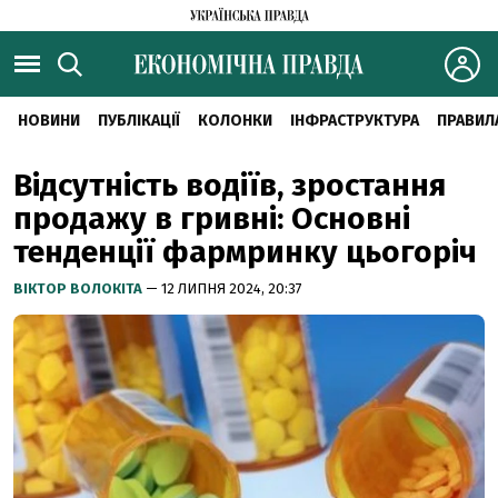
НОВИНИ
ПУБЛІКАЦІЇ
КОЛОНКИ
ІНФРАСТРУКТУРА
ПРАВИЛ
Відсутність водіїв, зростання
продажу в гривні: Основні
тенденції фармринку цьогоріч
ВІКТОР ВОЛОКІТА
— 12 ЛИПНЯ 2024, 20:37