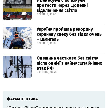
У Венесуелі спалахнули
протести через щоденні
відключення світла
8 СЕРПНЯ, 18:00
Україна пройшла рекордну
серпневу спеку без відключень
– Шмигаль
8 СЕРПНЯ, 11:50
Одещина частково без світла
після однієї з наймасштабніших
атак РФ
9 СЕРПНЯ, 10:40
ФАРМАЦЕВТИКА
"Оптіма-Фарм" домовилася про розстрочку