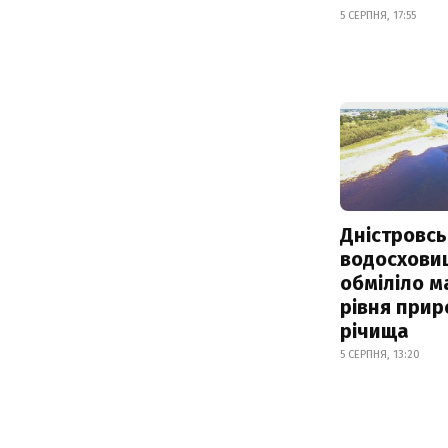
5 СЕРПНЯ, 17:55
Дністровсь
водосхови
обміліло м
рівня при
річища
5 СЕРПНЯ, 13:20