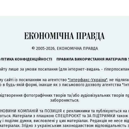
© 2005-2026, ЕКОНОМІЧНА ПРАВДА
ЛІТИКА КОНФІДЕНЦІЙНОСТІ
ПРАВИЛА ВИКОРИСТАННЯ МАТЕРІАЛІВ 
айту лише за умови посилання (для інтернет-видань - гіперпосиланн
му сайті із посиланням на агентство
"Інтерфакс-Україна"
, не підля
 будь-якій формі, інакше як з письмового дозволу агентства "Ін
відтворення фотографічних творів та/або аудіовізуальних творів п
забороняється.
НОВИНИ КОМПАНІЙ та ПОЗИЦІЯ є рекламними та публікуються на п
туються. Матеріали з плашкою СПЕЦПРОЄКТ та ЗА ПІДТРИМКИ також
 і поділяє думки, висловлені у цих матеріалах. Редакція не несе ві
атеріалах. Згідно з українським законодавством відповідальність 