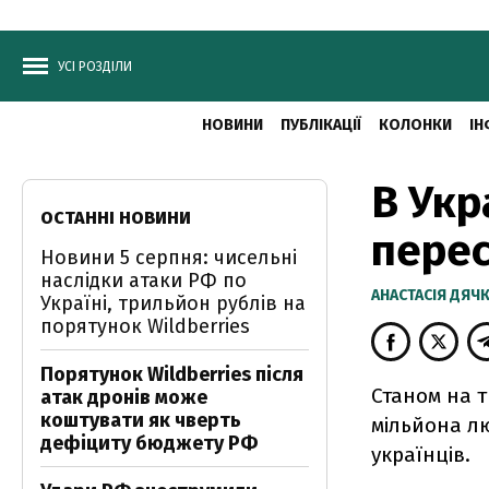
УСІ РОЗДІЛИ
НОВИНИ
ПУБЛІКАЦІЇ
КОЛОНКИ
ІН
В Укр
ОСТАННІ НОВИНИ
перес
Новини 5 серпня: чисельні
наслідки атаки РФ по
АНАСТАСІЯ ДЯЧ
Україні, трильйон рублів на
порятунок Wildberries
Порятунок Wildberries після
Станом на т
атак дронів може
коштувати як чверть
мільйона л
дефіциту бюджету РФ
українців.