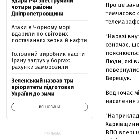
Удари РФ знеструмили
Про це заяв
чотири райони
тимчасово о
Дніпропетровщини
телемараф
Атаки в Чорному морі
вдарили по світових
"Наразі вну
постачаннях зерна й нафти
означає, що
пояснюється
Головний виробник нафти
Ірану загруз у боргах:
Люди, які в
рахунки заморозили
повернулися
Верещук.
Зеленський назвав три
пріоритети підготовки
Водночас мі
України до зими
населення з
ВСІ НОВИНИ
"Наприклад,
Харківщини 
ВПО вперше.
РЕКЛАМА: