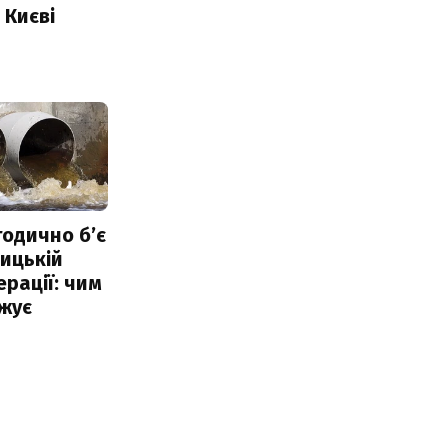
 Києві
тодично б’є
ицькій
ерації: чим
жує