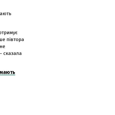
мають
 отримує
ише півтора
 не
– сказала
имають