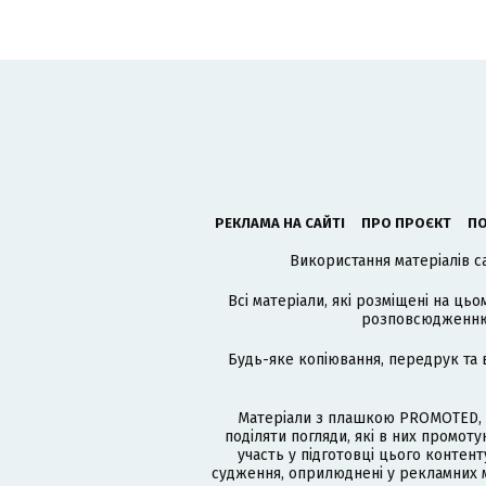
РЕКЛАМА НА САЙТІ
ПРО ПРОЄКТ
ПО
Використання матеріалів с
Всі матеріали, які розміщені на цьо
розповсюдженню в
Будь-яке копіювання, передрук та 
Матеріали з плашкою PROMOTED, 
поділяти погляди, які в них промо
участь у підготовці цього контенту
судження, оприлюднені у рекламних м