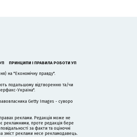
УП
ПРИНЦИПИ І ПРАВИЛА РОБОТИ УП
я) на "Економічну правду".
гають подальшому відтворенню та/чи
терфакс-Україна".
равовласника Getty Images - суворо
равах реклами. Редакція може не
 є рекламними, проте редакція бере
дповідальності за факти та оціночні
за зміст реклами несе рекламодавець.