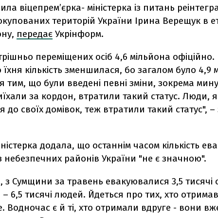
ила віцепрем’єрка- міністерка із питань реінтегра
купованих територій України Ірина Верещук в ет
ону,
передає
Укрінформ.
трішньо переміщених осіб 4,6 мільйона офіційно
 їхня кількість зменшилася, бо загалом було 4,9 
 тим, що були введені певні зміни, зокрема мину
иїхали за кордон, втратили такий статус. Люди, я
 до своїх домівок, теж втратили такий статус", 
ністерка додала, що останнім часом кількість е
 небезпечних районів України "не є значною".
 з Сумщини за травень евакуювалися 3,5 тисячі ос
– 6,5 тисячі людей. Йдеться про тих, хто отримав
 Водночас є й ті, хто отримали вдруге - вони вж