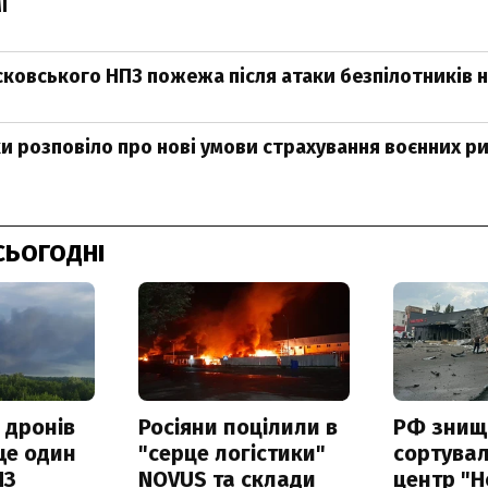
І
сковського НПЗ пожежа після атаки безпілотників н
и розповіло про нові умови страхування воєнних ри
СЬОГОДНІ
 дронів
Росіяни поцілили в
РФ знищ
ще один
"серце логістики"
сортува
ПЗ
NOVUS та склади
центр "Н