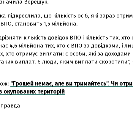
зазначила Верещук.
ка підкреслила, що кількість осіб, які зараз отри
ВПО, становить 1,5 мільйона.
різняти кількість довідок ВПО і кількість тих, хто
нас 4,6 мільйона тих, хто є ВПО за довідками, і л
х, хто отримує виплати: є особи, які за доходами
аких виплат. Є люди, яким виплати скоротили", 
кож:
"Грошей немає, але ви тримайтесь". Чи отр
з окупованих територій
 правда