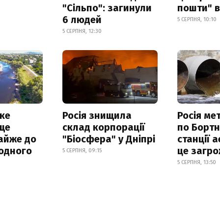
"Сільпо": загинули
пошти" в
6 людей
5 СЕРПНЯ, 10:10
5 СЕРПНЯ, 12:30
ке
Росія знищила
Росія ме
ще
склад корпорації
по Бортн
айже до
"Біосфера" у Дніпрі
станції а
родного
це загро
5 СЕРПНЯ, 09:15
5 СЕРПНЯ, 13:50