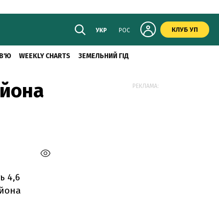
КЛУБ УП
УКР
РОС
В'Ю
WEEKLY CHARTS
ЗЕМЕЛЬНИЙ ГІД
ьйона
РЕКЛАМА:
ь 4,6
ьйона