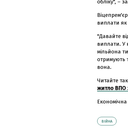
обліку", – 
Віцепрем'єр
виплати як 
"Давайте від
виплати. У 
мільйона ти
отримують т
вона.
Читайте та
житло ВПО 
Економічна
ВІЙНА