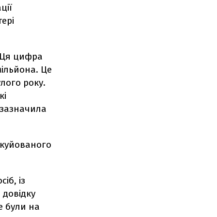
ції
ері
. Ця цифра
мільйона. Це
лого року.
кі
– зазначила
вакуйованого
іб, із
 довідку
е були на