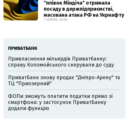
"плівок Міндіча" отримала
посаду в держпідприємстві,
масована атака РФ на Укрнафту
7 СЕРПНЯ, 20:00
ПРИВАТБАНК
Привласнення мільярдів Приватбанку:
справу Коломойського скерували до суду
ПриватБанк знову продає "Дніпро-Арену" та
ТЦ "Приозерний"
ФОПи зможуть платити податки прямо зі
смартфона: у застосунок ПриватБанку
додали функцію