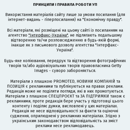
ПРИНЦИПИ І ПРАВИЛА РОБОТИ УП
Використання матеріалів сайту лише за умови посилання (для
інтернет-видань - гіперпосилання) на "Економічну правду".
Всі матеріали, які розміщені на цьому сайті із посиланням на
агентство
"Інтерфакс-Україна"
, не підлягають подальшому
відтворенню та/чи розповсюдженню в будь-якій формі,
інакше як з письмового дозволу агентства "Інтерфакс-
Україна".
Будь-яке копіювання, передрук та відтворення фотографічних
творів та/або аудіовізуальних творів правовласника Getty
Images - суворо забороняється.
Матеріали з плашкою PROMOTED, НОВИНИ КОМПАНІЙ та
ПОЗИЦІЯ є рекламними та публікуються на правах реклами.
Редакція може не поділяти погляди, які в них промотуються.
Матеріали з плашкою СПЕЦПРОЄКТ та ЗА ПІДТРИМКИ також є
рекламними, проте редакція бере участь у підготовці цього
контенту і поділяє думки, висловлені у цих матеріалах.
Редакція не несе відповідальності за факти та оціночні
судження, оприлюднені у рекламних матеріалах. Згідно з
українським законодавством відповідальність за зміст
реклами несе рекламодавець.