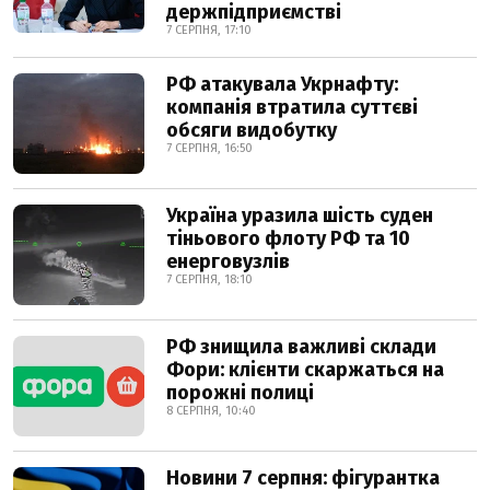
держпідприємстві
7 СЕРПНЯ, 17:10
РФ атакувала Укрнафту:
компанія втратила суттєві
обсяги видобутку
7 СЕРПНЯ, 16:50
Україна уразила шість суден
тіньового флоту РФ та 10
енерговузлів
7 СЕРПНЯ, 18:10
РФ знищила важливі склади
Фори: клієнти скаржаться на
порожні полиці
8 СЕРПНЯ, 10:40
Новини 7 серпня: фігурантка