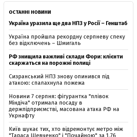
ОСТАННІ НОВИНИ
Україна уразила ще два НПЗ у Росії – Генштаб
Україна пройшла рекордну серпневу спеку
без відключень – Шмигаль
РФ знищила важливі склади Фори: клієнти
скаржаться на порожні полиці
Сизранський НПЗ знову опинився під
атакою: спалахнула пожежа
Новини 7 серпня: фігурантка "плівок
Міндіча" отримала посаду в
держпідприємстві, масована атака РФ на
Укрнафту
Київ шукає тих, хто відремонтує метро між
"Тараса Шевченко" і "Почайною" за 1,76