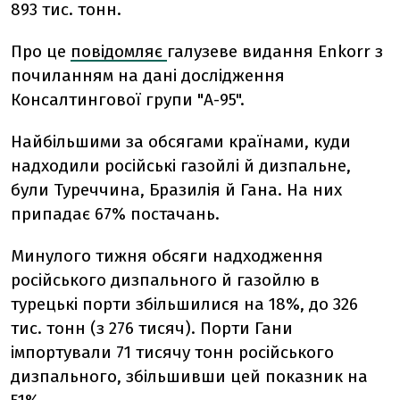
893 тис. тонн.
Про це
повідомляє
галузеве видання Enkorr з
почиланням на дані дослідження
Консалтингової групи "А-95".
Найбільшими за обсягами країнами, куди
надходили російські газойлі й дизпальне,
були Туреччина, Бразилія й Гана. На них
припадає 67% постачань.
Минулого тижня обсяги надходження
російського дизпального й газойлю в
турецькі порти збільшилися на 18%, до 326
тис. тонн (з 276 тисяч). Порти Гани
імпортували 71 тисячу тонн російського
дизпального, збільшивши цей показник на