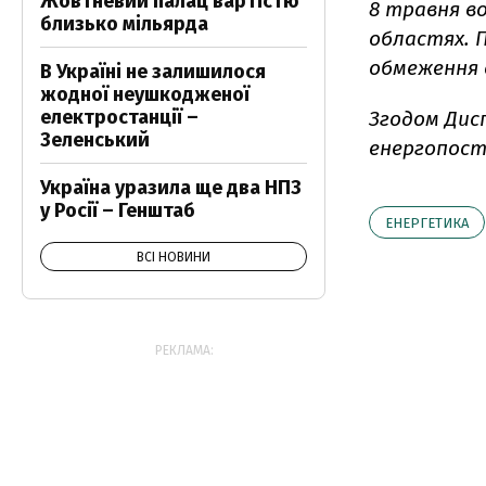
Жовтневий палац вартістю
8 травня в
близько мільярда
областях. П
обмеження 
В Україні не залишилося
жодної неушкодженої
електростанції –
Згодом Дис
Зеленський
енергопоста
Україна уразила ще два НПЗ
у Росії – Генштаб
ЕНЕРГЕТИКА
ВСІ НОВИНИ
РЕКЛАМА: