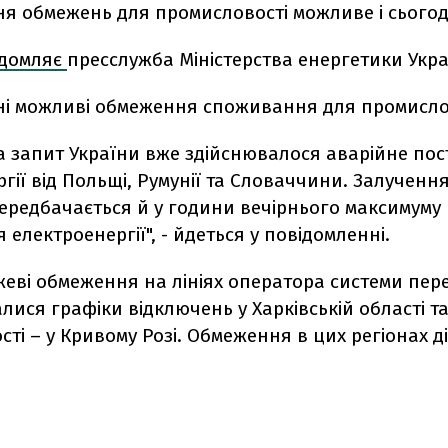
я обмежень для промисловості можливе і сьогод
ідомляє
пресслужба Міністерства енергетики Укра
дні можливі обмеження споживання для промисло
на запит України вже здійснювалося аварійне по
гії від Польщі, Румунії та Словаччини. Залученн
ередбачається й у години вечірнього максимуму
електроенергії", - йдеться у повідомленні.
еві обмеження на лініях оператора системи пер
лися графіки відключень у Харківській області т
ті – у Кривому Розі. Обмеження в цих регіонах ді