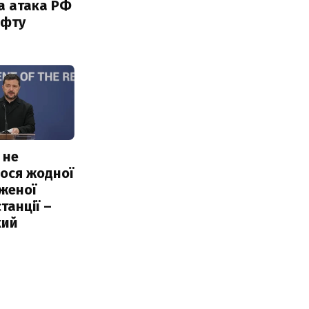
а атака РФ
афту
 не
ося жодної
женої
танції –
кий