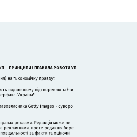
УП
ПРИНЦИПИ І ПРАВИЛА РОБОТИ УП
я) на "Економічну правду".
гають подальшому відтворенню та/чи
терфакс-Україна".
равовласника Getty Images - суворо
равах реклами. Редакція може не
 є рекламними, проте редакція бере
дповідальності за факти та оціночні