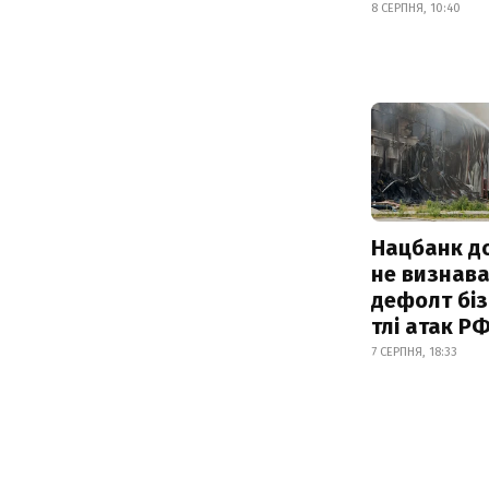
8 СЕРПНЯ, 10:40
Нацбанк д
не визнав
дефолт біз
тлі атак Р
7 СЕРПНЯ, 18:33