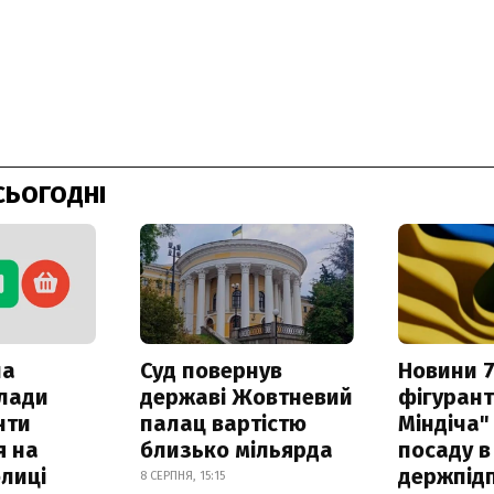
СЬОГОДНІ
ла
Суд повернув
Новини 7
клади
державі Жовтневий
фігурант
нти
палац вартістю
Міндіча"
я на
близько мільярда
посаду в
лиці
держпідп
8 СЕРПНЯ, 15:15