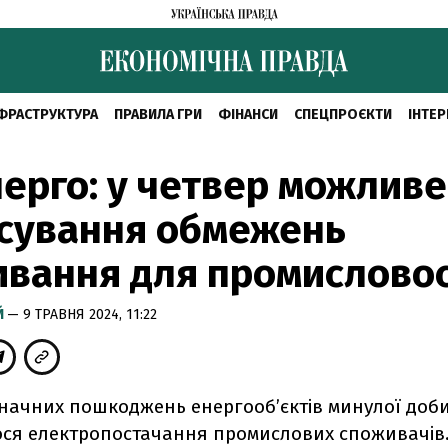
ФРАСТРУКТУРА
ПРАВИЛА ГРИ
ФІНАНСИ
СПЕЦПРОЄКТИ
ІНТЕР
ерго: у четвер можливе
осування обмежень
вання для промисловос
Й
— 9 ТРАВНЯ 2024, 11:22
значних пошкоджень енергооб’єктів минулої доб
ся електропостачання промислових споживачів