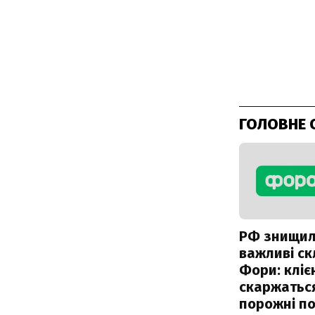
ГОЛОВНЕ 
РФ знищи
важливі с
Фори: кліє
скаржатьс
порожні по