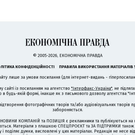
© 2005-2026, ЕКОНОМІЧНА ПРАВДА
ЛІТИКА КОНФІДЕНЦІЙНОСТІ
ПРАВИЛА ВИКОРИСТАННЯ МАТЕРІАЛІВ 
айту лише за умови посилання (для інтернет-видань - гіперпосиланн
му сайті із посиланням на агентство
"Інтерфакс-Україна"
, не підля
 будь-якій формі, інакше як з письмового дозволу агентства "Ін
відтворення фотографічних творів та/або аудіовізуальних творів п
забороняється.
НОВИНИ КОМПАНІЙ та ПОЗИЦІЯ є рекламними та публікуються на п
туються. Матеріали з плашкою СПЕЦПРОЄКТ та ЗА ПІДТРИМКИ також
 і поділяє думки, висловлені у цих матеріалах. Редакція не несе ві