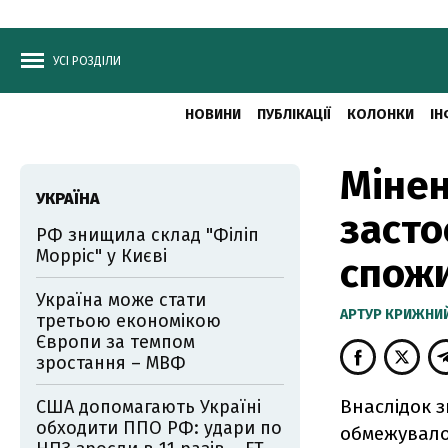
УСІ РОЗДІЛИ
НОВИНИ
ПУБЛІКАЦІЇ
КОЛОНКИ
ІН
Мінен
УКРАЇНА
заст
РФ знищила склад "Філіп
Морріс" у Києві
спожи
Україна може стати
АРТУР КРИЖНИ
третьою економікою
Європи за темпом
зростання – МВФ
Внаслідок 
США допомагають Україні
обходити ППО РФ: удари по
обмежувало