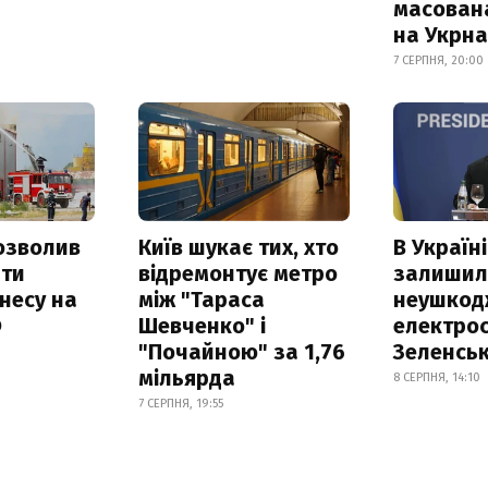
масован
на Укрн
7 СЕРПНЯ, 20:00
озволив
Київ шукає тих, хто
В Україні
ати
відремонтує метро
залишил
несу на
між "Тараса
неушкод
Ф
Шевченко" і
електрос
"Почайною" за 1,76
Зеленсь
мільярда
8 СЕРПНЯ, 14:10
7 СЕРПНЯ, 19:55