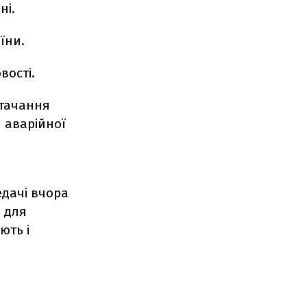
ні.
їни.
вості.
стачання
я аварійної
едачі вчора
а для
ють і