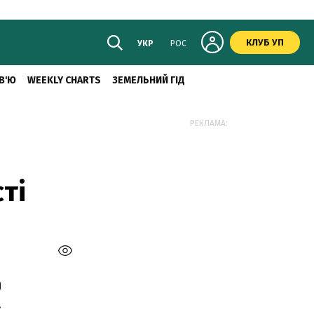
КЛУБ УП
УКР
РОС
В'Ю
WEEKLY CHARTS
ЗЕМЕЛЬНИЙ ГІД
РЕКЛАМА:
ті
и
.