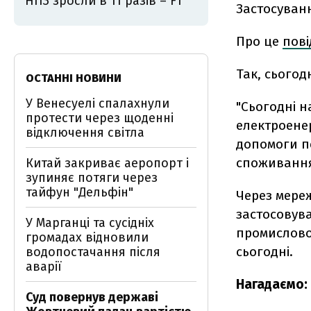
НПЗ зросли в 11 разів – FT
Застосуванн
Про це
пов
Так, сього
ОСТАННІ НОВИНИ
У Венесуелі спалахнули
"Сьогодні 
протести через щоденні
електроенер
відключення світла
допомоги п
споживання 
Китай закриває аеропорт і
зупиняє потяги через
тайфун "Дельфін"
Через мереж
застосовува
У Марганці та сусідніх
промисловос
громадах відновили
сьогодні.
водопостачання після
аварії
Нагадаємо:
Суд повернув державі