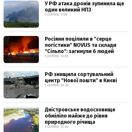
У РФ атака дронів зупинила ще
один великий НПЗ
5 СЕРПНЯ, 17:55
Росіяни поцілили в "серце
логістики" NOVUS та склади
"Сільпо": загинули 6 людей
5 СЕРПНЯ, 12:30
РФ знищила сортувальний
центр "Нової пошти" в Києві
5 СЕРПНЯ, 10:10
Дністровське водосховище
обміліло майже до рівня
природного річища
5 СЕРПНЯ, 13:20