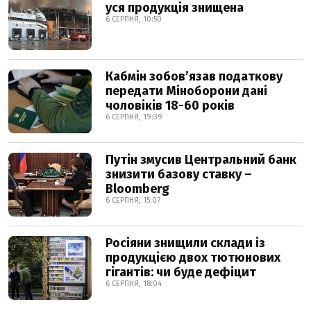
уся продукція знищена
6 СЕРПНЯ, 10:50
Кабмін зобовʼязав податкову
передати Міноборони дані
чоловіків 18-60 років
6 СЕРПНЯ, 19:39
Путін змусив Центральний банк
знизити базову ставку –
Bloomberg
6 СЕРПНЯ, 15:07
Росіяни знищили склади із
продукцією двох тютюнових
гігантів: чи буде дефіцит
6 СЕРПНЯ, 18:04