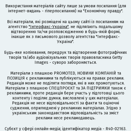
Використання матеріалів сайту лише за умови посилання (для
інтернет-видань - гіперпосилання) на "Економічну правду".
Всі матеріали, які розміщені на цьому сайті із посиланням на
агентство
"Інтерфакс-Україна"
, не підлягають подальшому
відтворенню та/чи розповсюдженню в будь-якій формі,
інакше як з письмового дозволу агентства "Інтерфакс-
Україна".
Будь-яке копіювання, передрук та відтворення фотографічних
творів та/або аудіовізуальних творів правовласника Getty
Images - суворо забороняється.
Матеріали з плашкою PROMOTED, НОВИНИ КОМПАНІЙ та
ПОЗИЦІЯ є рекламними та публікуються на правах реклами.
Редакція може не поділяти погляди, які в них промотуються.
Матеріали з плашкою СПЕЦПРОЄКТ та ЗА ПІДТРИМКИ також є
рекламними, проте редакція бере участь у підготовці цього
контенту і поділяє думки, висловлені у цих матеріалах.
Редакція не несе відповідальності за факти та оціночні
судження, оприлюднені у рекламних матеріалах. Згідно з
українським законодавством відповідальність за зміст
реклами несе рекламодавець.
Cубєкт у сфері онлайн-медіа; ідентифікатор медіа - R40-02163.