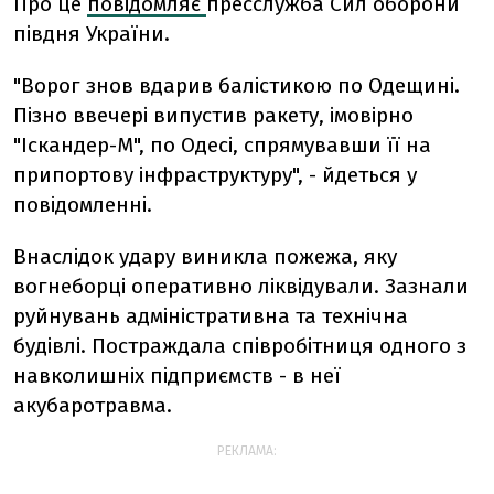
Про це
повідомляє
пресслужба Сил оборони
півдня України.
"Ворог знов вдарив балістикою по Одещині.
Пізно ввечері випустив ракету, імовірно
"Іскандер-М", по Одесі, спрямувавши її на
припортову інфраструктуру", - йдеться у
повідомленні.
Внаслідок удару виникла пожежа, яку
вогнеборці оперативно ліквідували. Зазнали
руйнувань адміністративна та технічна
будівлі. Постраждала співробітниця одного з
навколишніх підприємств - в неї
акубаротравма.
РЕКЛАМА: