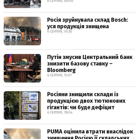
6 СЕРПНЯ, 06:00
Росія зруйнувала склад Bosch:
уся продукція знищена
6 СЕРПНЯ, 10:50
Путін змусив Центральний банк
знизити базову ставку –
Bloomberg
6 СЕРПНЯ, 15:07
Росіяни знищили склади із
продукцією двох тютюнових
гігантів: чи буде дефіцит
6 СЕРПНЯ, 18:04
PUMA оцінила втрати внаслідок
знищення Росією її складських