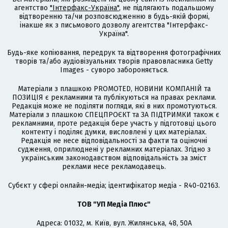
агентство
"Інтерфакс-Україна"
, не підлягають подальшому
відтворенню та/чи розповсюдженню в будь-якій формі,
інакше як з письмового дозволу агентства "Інтерфакс-
Україна".
Будь-яке копіювання, передрук та відтворення фотографічних
творів та/або аудіовізуальних творів правовласника Getty
Images - суворо забороняється.
Матеріали з плашкою PROMOTED, НОВИНИ КОМПАНІЙ та
ПОЗИЦІЯ є рекламними та публікуються на правах реклами.
Редакція може не поділяти погляди, які в них промотуються.
Матеріали з плашкою СПЕЦПРОЄКТ та ЗА ПІДТРИМКИ також є
рекламними, проте редакція бере участь у підготовці цього
контенту і поділяє думки, висловлені у цих матеріалах.
Редакція не несе відповідальності за факти та оціночні
судження, оприлюднені у рекламних матеріалах. Згідно з
українським законодавством відповідальність за зміст
реклами несе рекламодавець.
Cубєкт у сфері онлайн-медіа; ідентифікатор медіа - R40-02163.
ТОВ "УП Медіа Плюс"
Адреса: 01032, м. Київ, вул. Жилянська, 48, 50А