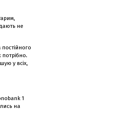
тарим,
адають не
м постійного
 потрібно.
шую у всіх,
onobank 1
лись на