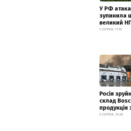
У РФ атака
зупинила 
великий Н
5 СЕРПНЯ, 17:55
Росія зруй
склад Bosc
продукція
6 СЕРПНЯ, 10:50