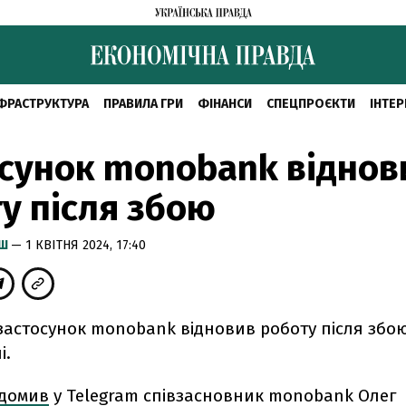
ФРАСТРУКТУРА
ПРАВИЛА ГРИ
ФІНАНСИ
СПЕЦПРОЄКТИ
ІНТЕР
сунок monobank віднов
у після збою
ИШ
— 1 КВІТНЯ 2024, 17:40
застосунок monobank відновив роботу після збо
і.
ідомив
у Telegram співзасновник monobank Олег