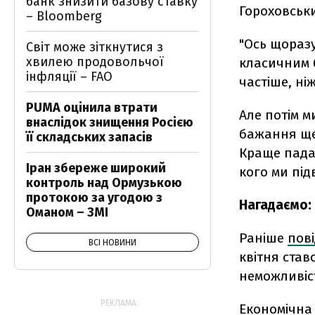
банк знизити базову ставку
Гороховськ
– Bloomberg
"Ось щоразу
Світ може зіткнутися з
хвилею продовольчої
класичним б
інфляції – FAO
частіше, ніж
PUMA оцінила втрати
Але потім м
внаслідок знищення Росією
бажання ще
її складських запасів
Краще падат
Іран збереже широкий
кого ми під
контроль над Ормузькою
протокою за угодою з
Нагадаємо:
Оманом – ЗМІ
Раніше
пов
ВСІ НОВИНИ
квітня став
неможливіс
РЕКЛАМА:
Економічна