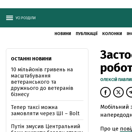
УСІ РОЗДІЛИ
НОВИНИ
ПУБЛІКАЦІЇ
КОЛОНКИ
ІН
Засто
ОСТАННІ НОВИНИ
робот
10 мільйонів гривень на
масштабування
ОЛЕКСІЙ ПАВЛ
ветеранського та
дружнього до ветеранів
бізнесу
Мобільний 
Тепер таксі можна
замовляти через ШІ – Bolt
напередодн
Путін змусив Центральний
Про це
пов