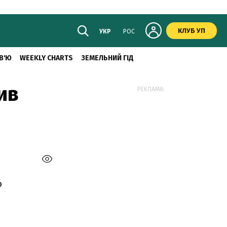
КЛУБ УП
УКР
РОС
В'Ю
WEEKLY CHARTS
ЗЕМЕЛЬНИЙ ГІД
ив
РЕКЛАМА:
ю