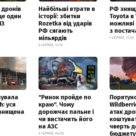
 дронів
Найбільші втрати в
РФ знищ
ще один
історії: збитки
Toyota в 
ПЗ
Rozetka від ударів
можливі
РФ сягають
з поста
мільярдів
5 СЕРПНЯ, 17:20
6 СЕРПНЯ, 12:10
нувала
"Ринок пройде по
Порятун
h: уся
краю". Чому
Wildberri
 знищена
дорожчає пальне і
атак дро
чи вистачить його
коштува
на АЗС
чверть д
бюджету
6 СЕРПНЯ, 06:00