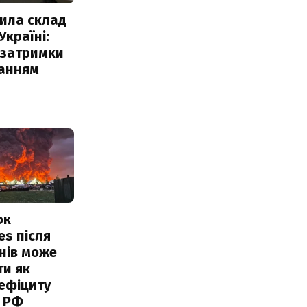
ила склад
Україні:
 затримки
чанням
ок
es після
нів може
ти як
ефіциту
 РФ