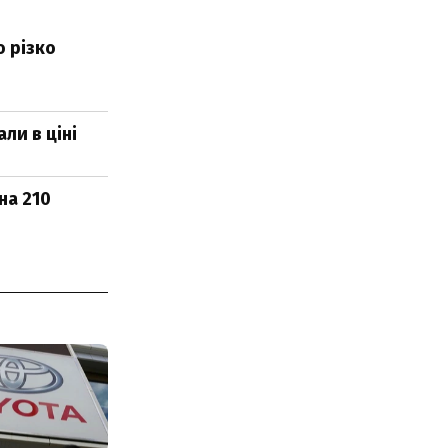
о різко
ли в ціні
на 210