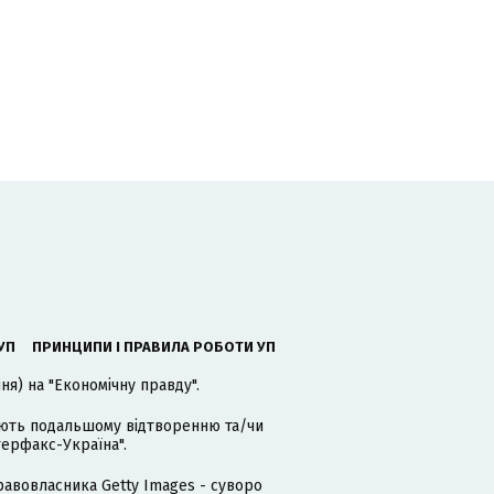
УП
ПРИНЦИПИ І ПРАВИЛА РОБОТИ УП
я) на "Економічну правду".
гають подальшому відтворенню та/чи
терфакс-Україна".
равовласника Getty Images - суворо