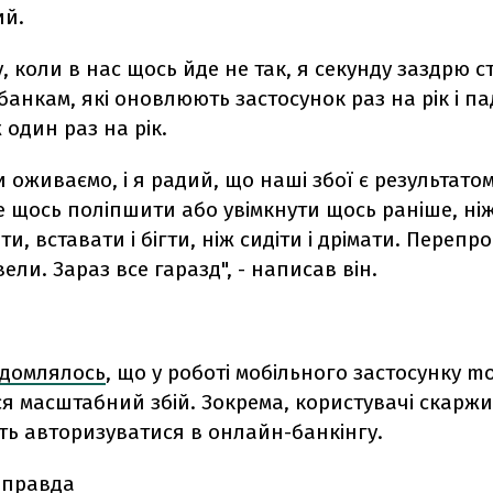
ий.
, коли в нас щось йде не так, я секунду заздрю с
анкам, які оновлюють застосунок раз на рік і п
 один раз на рік.
и оживаємо, і я радий, що наші збої є результато
 щось поліпшити або увімкнути щось раніше, ніж
и, вставати і бігти, ніж сидіти і дрімати. Перепро
вели. Зараз все гаразд", - написав він.
ідомлялось
, що у
роботі мобільного застосунку m
ся масштабний збій. Зокрема, к
ористувачі скаржи
ть авторизуватися в онлайн-банкінгу.
 правда