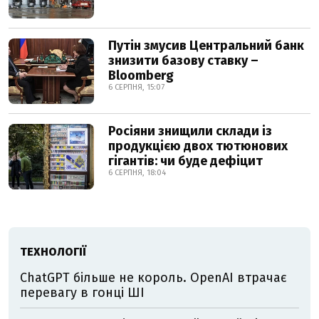
Путін змусив Центральний банк
знизити базову ставку –
Bloomberg
6 СЕРПНЯ, 15:07
Росіяни знищили склади із
продукцією двох тютюнових
гігантів: чи буде дефіцит
6 СЕРПНЯ, 18:04
ТЕХНОЛОГІЇ
ChatGPT більше не король. OpenAI втрачає
перевагу в гонці ШІ