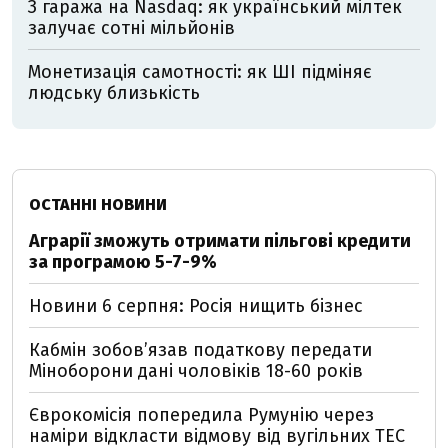
З гаража на Nasdaq: як український мілтек
залучає сотні мільйонів
Монетизація самотності: як ШІ підміняє
людську близькість
ОСТАННІ НОВИНИ
Аграрії зможуть отримати пільгові кредити
за програмою 5-7-9%
Новини 6 серпня: Росія нищить бізнес
Кабмін зобовʼязав податкову передати
Міноборони дані чоловіків 18-60 років
Єврокомісія попередила Румунію через
наміри відкласти відмову від вугільних ТЕС