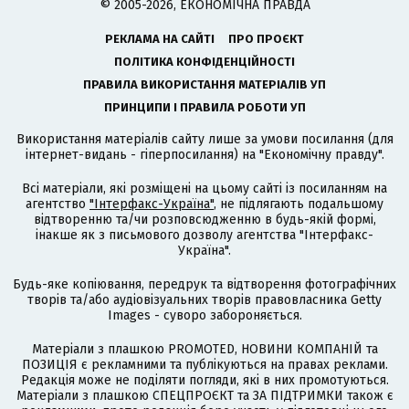
© 2005-2026, ЕКОНОМІЧНА ПРАВДА
РЕКЛАМА НА САЙТІ
ПРО ПРОЄКТ
ПОЛІТИКА КОНФІДЕНЦІЙНОСТІ
ПРАВИЛА ВИКОРИСТАННЯ МАТЕРІАЛІВ УП
ПРИНЦИПИ І ПРАВИЛА РОБОТИ УП
Використання матеріалів сайту лише за умови посилання (для
інтернет-видань - гіперпосилання) на "Економічну правду".
Всі матеріали, які розміщені на цьому сайті із посиланням на
агентство
"Інтерфакс-Україна"
, не підлягають подальшому
відтворенню та/чи розповсюдженню в будь-якій формі,
інакше як з письмового дозволу агентства "Інтерфакс-
Україна".
Будь-яке копіювання, передрук та відтворення фотографічних
творів та/або аудіовізуальних творів правовласника Getty
Images - суворо забороняється.
Матеріали з плашкою PROMOTED, НОВИНИ КОМПАНІЙ та
ПОЗИЦІЯ є рекламними та публікуються на правах реклами.
Редакція може не поділяти погляди, які в них промотуються.
Матеріали з плашкою СПЕЦПРОЄКТ та ЗА ПІДТРИМКИ також є