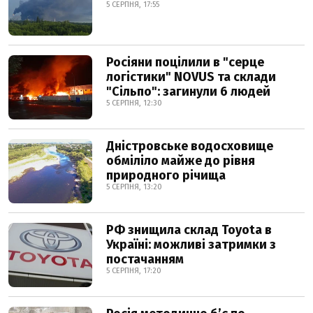
5 СЕРПНЯ, 17:55
Росіяни поцілили в "серце
логістики" NOVUS та склади
"Сільпо": загинули 6 людей
5 СЕРПНЯ, 12:30
Дністровське водосховище
обміліло майже до рівня
природного річища
5 СЕРПНЯ, 13:20
РФ знищила склад Toyota в
Україні: можливі затримки з
постачанням
5 СЕРПНЯ, 17:20