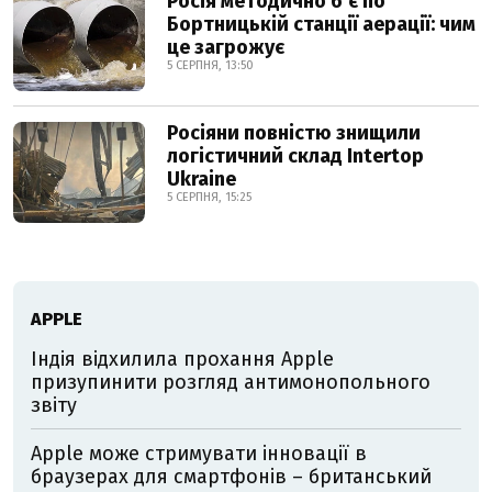
Росія методично б’є по
Бортницькій станції аерації: чим
це загрожує
5 СЕРПНЯ, 13:50
Росіяни повністю знищили
логістичний склад Intertop
Ukraine
5 СЕРПНЯ, 15:25
АPPLE
Індія відхилила прохання Apple
призупинити розгляд антимонопольного
звіту
Apple може стримувати інновації в
браузерах для смартфонів – британський