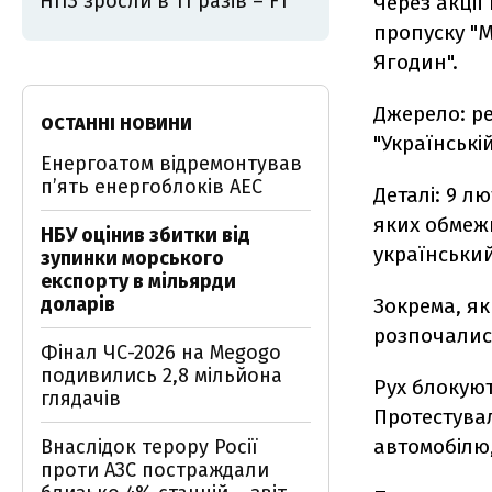
НПЗ зросли в 11 разів – FT
Через акції
пропуску "М
Ягодин".
Джерело: р
ОСТАННІ НОВИНИ
"Українські
Енергоатом відремонтував
п’ять енергоблоків АЕС
Деталі: 9 л
яких обмежи
НБУ оцінив збитки від
українськи
зупинки морського
експорту в мільярди
доларів
Зокрема, як
розпочалися
Фінал ЧС-2026 на Megogo
подивились 2,8 мільйона
Рух блокуют
глядачів
Протестува
автомобілю,
Внаслідок терору Росії
проти АЗС постраждали