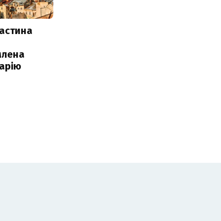
частина
млена
арію