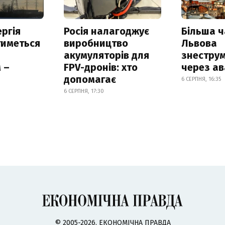
ргія
Росія налагоджує
Більша 
тиметься
виробництво
Львова
акумуляторів для
знестру
 –
FPV-дронів: хто
через ав
допомагає
6 СЕРПНЯ, 16:35
6 СЕРПНЯ, 17:30
© 2005-2026, ЕКОНОМІЧНА ПРАВДА