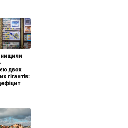
 знищили
з
єю двох
х гігантів:
дефіцит