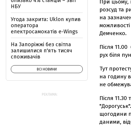
близько 4% станцій – звіт
При цьому, 
НБУ
розсуд та р
на зазначе
Угода закрита: Uklon купив
можливості
оператора
електросамокатів e-Wings
Демченко.
На Запоріжжі без світла
Після 11.00
залишилися п'ять тисяч
рух біля пу
споживачів
Тут протест
ВСІ НОВИНИ
на годину в
не обмежув
РЕКЛАМА:
Після 11.30
"Дорогуськ
щогодини по
даними, від