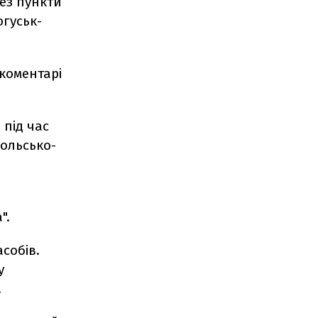
рез пункти
огуськ-
коментарі
 під час
польсько-
".
собів.
у
.