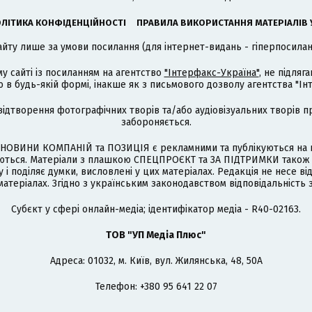
ЛІТИКА КОНФІДЕНЦІЙНОСТІ
ПРАВИЛА ВИКОРИСТАННЯ МАТЕРІАЛІВ 
айту лише за умови посилання (для інтернет-видань - гіперпосиланн
му сайті із посиланням на агентство
"Інтерфакс-Україна"
, не підля
 будь-якій формі, інакше як з письмового дозволу агентства "Ін
відтворення фотографічних творів та/або аудіовізуальних творів п
забороняється.
НОВИНИ КОМПАНІЙ та ПОЗИЦІЯ є рекламними та публікуються на п
туються. Матеріали з плашкою СПЕЦПРОЄКТ та ЗА ПІДТРИМКИ також
 і поділяє думки, висловлені у цих матеріалах. Редакція не несе ві
атеріалах. Згідно з українським законодавством відповідальність 
Cубєкт у сфері онлайн-медіа; ідентифікатор медіа - R40-02163.
ТОВ "УП Медіа Плюс"
Адреса: 01032, м. Київ, вул. Жилянська, 48, 50А
Телефон: +380 95 641 22 07