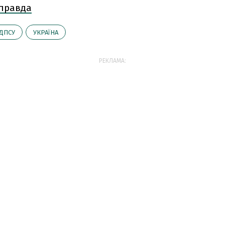
 правда
ДПСУ
УКРАЇНА
РЕКЛАМА: