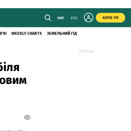
КЛУБ УП
УКР
РОС
В'Ю
WEEKLY CHARTS
ЗЕМЕЛЬНИЙ ГІД
РЕКЛАМА:
біля
ковим