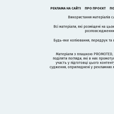
РЕКЛАМА НА САЙТІ
ПРО ПРОЄКТ
ПО
Використання матеріалів с
Всі матеріали, які розміщені на цьо
розповсюдженню в
Будь-яке копіювання, передрук та 
Матеріали з плашкою PROMOTED, 
поділяти погляди, які в них промо
участь у підготовці цього контенту
судження, оприлюднені у рекламних м