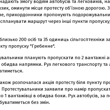
надають змогу водіям автобусів та легковиків, н
изик, оминути місце протесту об’їзною дорогою.
не, прикордонники пропонують подорожувальни
 спланувати маршрут через інші пункти пропуску
 близько 200 осіб та 35 одиниць сільгосптехніки 
нкту пропуску "Гребенне".
увальники планують пропускати по 2 вантажні а
 обидва напрямки. Рух легкового транспорту та 
атиметься.
 також розпочалася акція протесту біля пункту пр
". Протестувальники заявили про намір пропуска
 1 вантажівці в обидва боки. Рух автобусів, за 
буватиметься без змін.