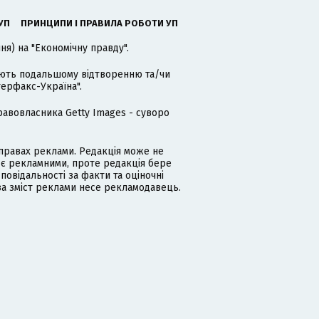
УП
ПРИНЦИПИ І ПРАВИЛА РОБОТИ УП
я) на "Економічну правду".
гають подальшому відтворенню та/чи
терфакс-Україна".
равовласника Getty Images - суворо
равах реклами. Редакція може не
 є рекламними, проте редакція бере
дповідальності за факти та оціночні
за зміст реклами несе рекламодавець.