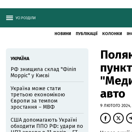
УСІ РОЗДІЛИ
НОВИНИ
ПУБЛІКАЦІЇ
КОЛОНКИ
ІН
Поляк
УКРАЇНА
пункт
РФ знищила склад "Філіп
Морріс" у Києві
"Меди
Україна може стати
авто
третьою економікою
Європи за темпом
9 ЛЮТОГО 2024, 
зростання – МВФ
США допомагають Україні
обходити ППО РФ: удари по