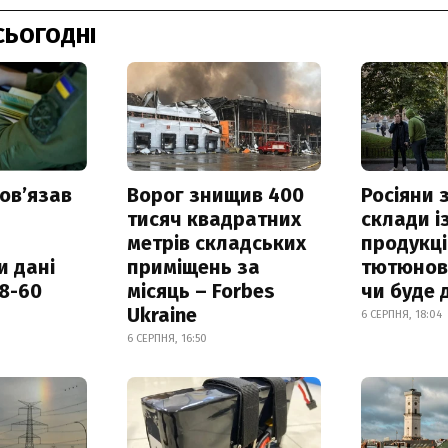
СЬОГОДНІ
овʼязав
Ворог знищив 400
Росіяни
тисяч квадратних
склади і
метрів складських
продукці
и дані
приміщень за
тютюнови
18-60
місяць – Forbes
чи буде 
Ukraine
6 СЕРПНЯ, 18:04
6 СЕРПНЯ, 16:50