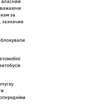
а власний
 Зважаючи
кам за
, зазначив
заблокували
втомобілі
автобусів
опуску
ти
попередніми