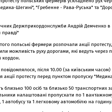
 протесту польських фермерів ускладнено рух че
едика-Шегині", "Гребенне - Рава-Руська" та "Дор
ечник Держприкордонслужби Андрій Демченко в 
й правді"
ютого польські фермери розпочали акції протесту,
ли можливість руху дорогами, які ведуть через 
й кордон.
 повідомлялося, після 10.00 (за київським часом)
 акції протесту перед пунктом пропуску "Медика
ь близько 100 осіб та близько 50 транспортних за
льники налаштовані пропускати по 1 вантажном
 1 автобусу та 1 легковому автомобілю на годину