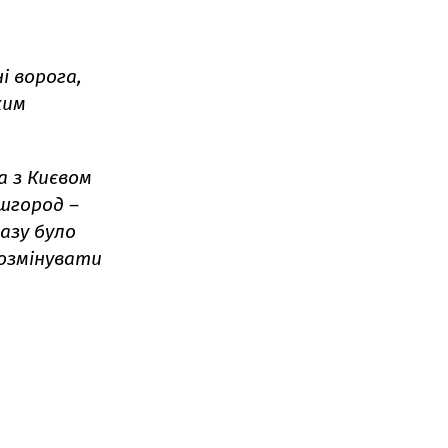
і ворога,
ким
а з Києвом
шгород –
азу було
розмінувати