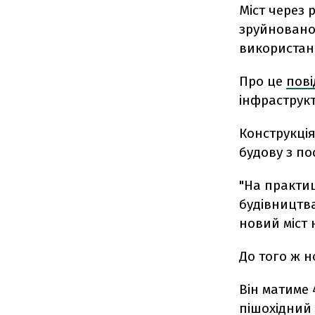
Міст через 
зруйнованог
використан
Про це
пов
інфраструкт
Конструкці
будову з п
"На практиц
будівництв
новий міст 
До того ж н
Він матиме 
пішохідний 