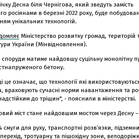
річку Десна біля Чернігова, який зведуть замість
о росіянами в березні 2022 року, буде побудова
ням унікальних технологій.
ідомляє
Міністерство розвитку громад, територій 
ури України (Мінвідновлення).
я споруди матиме найдовшу суцільну монолітну 
остнапруженого бетону.
і це означає, що технології які використовуються
а, враховують сучасні норми навантаження та р
надстійким до тріщин", - пояснили в міністерстві.
овий міст стане найдовшим мостом через Десну – 
4 смуги для руху, транспортні розв’язки, підземн
перехід, тротуарну та пішохідну зони, велодоріж