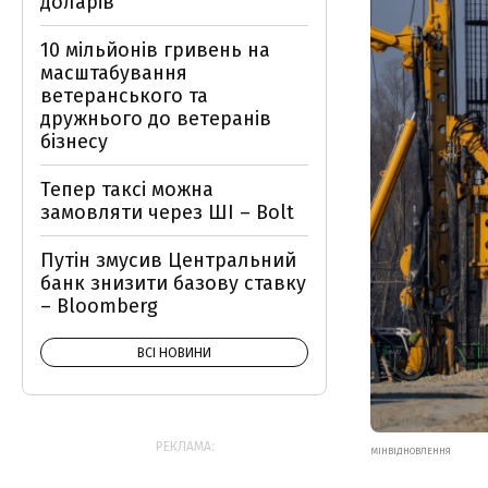
доларів
10 мільйонів гривень на
масштабування
ветеранського та
дружнього до ветеранів
бізнесу
Тепер таксі можна
замовляти через ШІ – Bolt
Путін змусив Центральний
банк знизити базову ставку
– Bloomberg
ВСІ НОВИНИ
РЕКЛАМА:
МІНВІДНОВЛЕННЯ