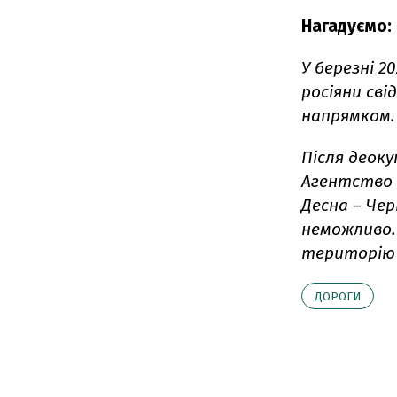
Нагадуємо:
У березні 2
росіяни сві
напрямком.
Після деоку
Агентство 
Десна – Чер
неможливо.
територію і
ДОРОГИ