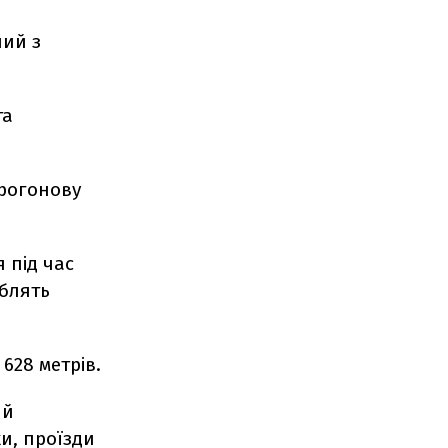
ний з
та
прогонову
 під час
облять
628 метрів.
ий
ки, проїзди