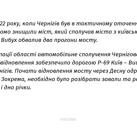
022 року, коли Чернігів був в тактичному оточенн
домо знищили міст, який сполучав місто з київсь
 Вибух обвалив два прогони мосту.
пації області автомобільне сполучення Чернігов
відновлення забезпечило дорогою Р-69 Київ – Ви
нігів. Почати відновлення мосту через Десну одр
 Зокрема, необхідно було розібрати завали та 
 дно річки.
РЕКЛАМА: