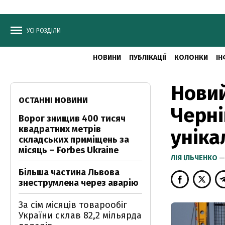
УСІ РОЗДІЛИ
НОВИНИ
ПУБЛІКАЦІЇ
КОЛОНКИ
ІН
Новий
ОСТАННІ НОВИНИ
Черні
Ворог знищив 400 тисяч
квадратних метрів
уніка
складських приміщень за
місяць – Forbes Ukraine
ЛІЯ ІЛЬЧЕНКО
—
Більша частина Львова
знеструмлена через аварію
За сім місяців товарообіг
України склав 82,2 мільярда