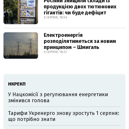
Росіяни знищили склади із
продукцією двох тютюнових
гігантів: чи буде дефіцит
6 СЕРПНЯ, 18:04
Електроенергія
розподілятиметься за новим
принципом – Шмигаль
6 СЕРПНЯ, 18:23
НКРЕКП
У Нацкомісії з регулювання енергетики
змінився голова
Тарифи Укренерго знову зростуть 1 серпня:
що потрібно знати