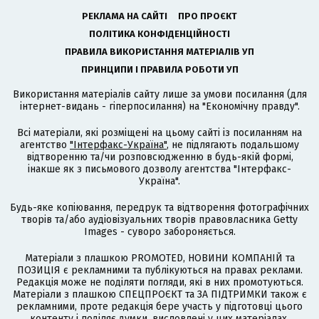
РЕКЛАМА НА САЙТІ
ПРО ПРОЄКТ
ПОЛІТИКА КОНФІДЕНЦІЙНОСТІ
ПРАВИЛА ВИКОРИСТАННЯ МАТЕРІАЛІВ УП
ПРИНЦИПИ І ПРАВИЛА РОБОТИ УП
Використання матеріалів сайту лише за умови посилання (для
інтернет-видань - гіперпосилання) на "Економічну правду".
Всі матеріали, які розміщені на цьому сайті із посиланням на
агентство
"Інтерфакс-Україна"
, не підлягають подальшому
відтворенню та/чи розповсюдженню в будь-якій формі,
інакше як з письмового дозволу агентства "Інтерфакс-
Україна".
Будь-яке копіювання, передрук та відтворення фотографічних
творів та/або аудіовізуальних творів правовласника Getty
Images - суворо забороняється.
Матеріали з плашкою PROMOTED, НОВИНИ КОМПАНІЙ та
ПОЗИЦІЯ є рекламними та публікуються на правах реклами.
Редакція може не поділяти погляди, які в них промотуються.
Матеріали з плашкою СПЕЦПРОЄКТ та ЗА ПІДТРИМКИ також є
рекламними, проте редакція бере участь у підготовці цього
контенту і поділяє думки, висловлені у цих матеріалах.