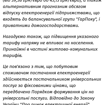
(від 39,58 грн/євро до 45,13 грн/євро), а також
альтернативним прогнозним обсягом
відпуску електроенергії підприємствами, що
входять до балансувальної групи "ГарПоку", і
приватними домогосподарствами.
Нагадуємо також, що підвищення указаного
тарифу напряму не впливає на населення.
Принаймні в частині житлово-комунальних
тарифів.
Це пов'язано з тим, що побутовим
споживачам постачання електроенергії
здійснюється постачальником універсальних
послуг за фіксованими цінами, що
передбачено Порядком формування цін на
універсальні послуги. Відповідно до Закону
України "Про ринок електричної енергії",