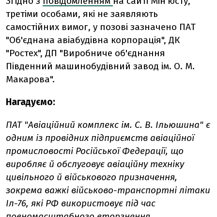
Згідно з
повідомленням
на сайті Мін'юсту,
третіми особами, які не заявляють
самостійних вимог, у позові зазначено ПАТ
"Об'єднана авіабудівна корпорація", ДК
"Ростех", ДП "Виробниче об'єднання
Південний машинобудівний завод ім. О. М.
Макарова".
Нагадуємо:
ПАТ "Авіаційний комплекс ім. С. В. Ільюшина" є
одним із провідних підприємств авіаційної
промисловості Російської Федерації, що
виробляє й обслуговує авіаційну техніку
цивільного й військового призначення,
зокрема важкі військово-транспортні літаки
Іл-76, які РФ використовує під час
повномасштабного вторгнення.