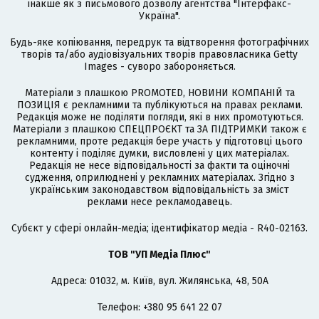
інакше як з письмового дозволу агентства "Інтерфакс-
Україна".
Будь-яке копіювання, передрук та відтворення фотографічних
творів та/або аудіовізуальних творів правовласника Getty
Images - суворо забороняється.
Матеріали з плашкою PROMOTED, НОВИНИ КОМПАНІЙ та
ПОЗИЦІЯ є рекламними та публікуються на правах реклами.
Редакція може не поділяти погляди, які в них промотуються.
Матеріали з плашкою СПЕЦПРОЄКТ та ЗА ПІДТРИМКИ також є
рекламними, проте редакція бере участь у підготовці цього
контенту і поділяє думки, висловлені у цих матеріалах.
Редакція не несе відповідальності за факти та оціночні
судження, оприлюднені у рекламних матеріалах. Згідно з
українським законодавством відповідальність за зміст
реклами несе рекламодавець.
Cубєкт у сфері онлайн-медіа; ідентифікатор медіа - R40-02163.
ТОВ "УП Медіа Плюс"
Адреса: 01032, м. Київ, вул. Жилянська, 48, 50А
Телефон: +380 95 641 22 07