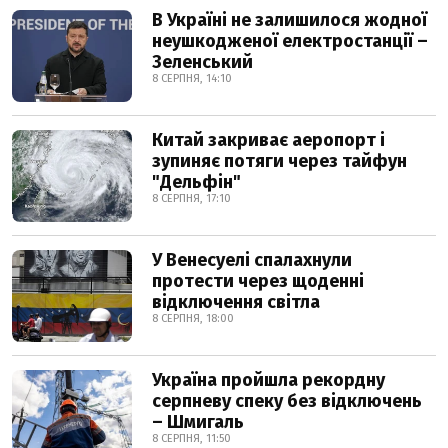
В Україні не залишилося жодної
неушкодженої електростанції –
Зеленський
8 СЕРПНЯ, 14:10
Китай закриває аеропорт і
зупиняє потяги через тайфун
"Дельфін"
8 СЕРПНЯ, 17:10
У Венесуелі спалахнули
протести через щоденні
відключення світла
8 СЕРПНЯ, 18:00
Україна пройшла рекордну
серпневу спеку без відключень
– Шмигаль
8 СЕРПНЯ, 11:50