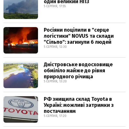
один великий НПЗ
5 СЕРПНЯ, 17:55
Росіяни поцілили в "серце
логістики" NOVUS та склади
"Сільпо": загинули 6 людей
5 СЕРПНЯ, 12:30
Дністровське водосховище
обміліло майже до рівня
природного річища
5 СЕРПНЯ, 13:20
РФ знищила склад Toyota в
Україні: можливі затримки з
постачанням
5 СЕРПНЯ, 17:20