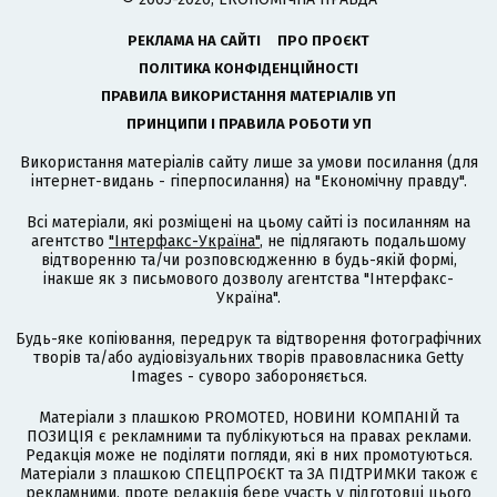
РЕКЛАМА НА САЙТІ
ПРО ПРОЄКТ
ПОЛІТИКА КОНФІДЕНЦІЙНОСТІ
ПРАВИЛА ВИКОРИСТАННЯ МАТЕРІАЛІВ УП
ПРИНЦИПИ І ПРАВИЛА РОБОТИ УП
Використання матеріалів сайту лише за умови посилання (для
інтернет-видань - гіперпосилання) на "Економічну правду".
Всі матеріали, які розміщені на цьому сайті із посиланням на
агентство
"Інтерфакс-Україна"
, не підлягають подальшому
відтворенню та/чи розповсюдженню в будь-якій формі,
інакше як з письмового дозволу агентства "Інтерфакс-
Україна".
Будь-яке копіювання, передрук та відтворення фотографічних
творів та/або аудіовізуальних творів правовласника Getty
Images - суворо забороняється.
Матеріали з плашкою PROMOTED, НОВИНИ КОМПАНІЙ та
ПОЗИЦІЯ є рекламними та публікуються на правах реклами.
Редакція може не поділяти погляди, які в них промотуються.
Матеріали з плашкою СПЕЦПРОЄКТ та ЗА ПІДТРИМКИ також є
рекламними, проте редакція бере участь у підготовці цього