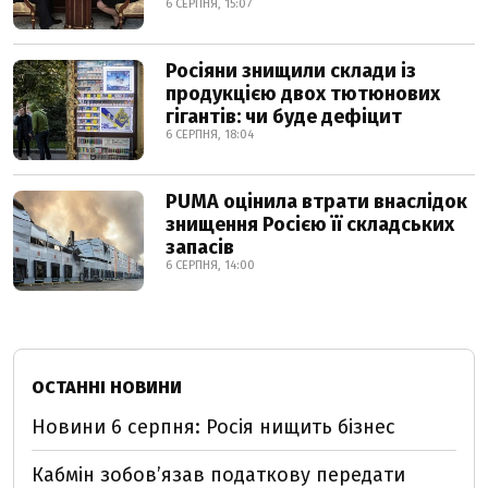
6 СЕРПНЯ, 15:07
Росіяни знищили склади із
продукцією двох тютюнових
гігантів: чи буде дефіцит
6 СЕРПНЯ, 18:04
PUMA оцінила втрати внаслідок
знищення Росією її складських
запасів
6 СЕРПНЯ, 14:00
ОСТАННІ НОВИНИ
Новини 6 серпня: Росія нищить бізнес
Кабмін зобовʼязав податкову передати