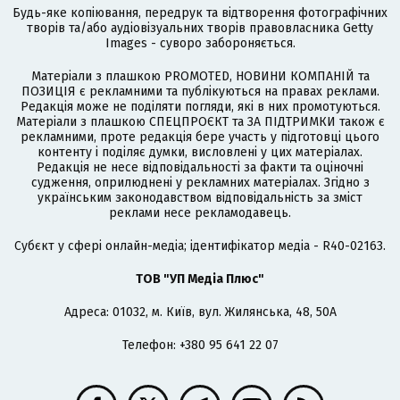
Будь-яке копіювання, передрук та відтворення фотографічних
творів та/або аудіовізуальних творів правовласника Getty
Images - суворо забороняється.
Матеріали з плашкою PROMOTED, НОВИНИ КОМПАНІЙ та
ПОЗИЦІЯ є рекламними та публікуються на правах реклами.
Редакція може не поділяти погляди, які в них промотуються.
Матеріали з плашкою СПЕЦПРОЄКТ та ЗА ПІДТРИМКИ також є
рекламними, проте редакція бере участь у підготовці цього
контенту і поділяє думки, висловлені у цих матеріалах.
Редакція не несе відповідальності за факти та оціночні
судження, оприлюднені у рекламних матеріалах. Згідно з
українським законодавством відповідальність за зміст
реклами несе рекламодавець.
Cубєкт у сфері онлайн-медіа; ідентифікатор медіа - R40-02163.
ТОВ "УП Медіа Плюс"
Адреса: 01032, м. Київ, вул. Жилянська, 48, 50А
Телефон: +380 95 641 22 07