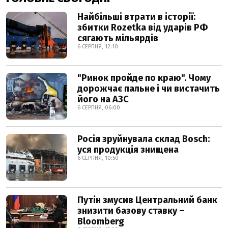
Найбільші втрати в історії:
збитки Rozetka від ударів РФ
сягають мільярдів
6 СЕРПНЯ, 12:10
"Ринок пройде по краю". Чому
дорожчає пальне і чи вистачить
його на АЗС
6 СЕРПНЯ, 06:00
Росія зруйнувала склад Bosch:
уся продукція знищена
6 СЕРПНЯ, 10:50
Путін змусив Центральний банк
знизити базову ставку –
Bloomberg