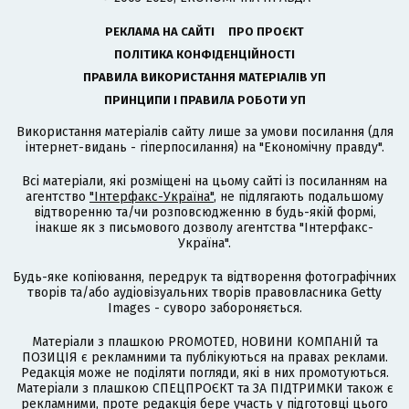
РЕКЛАМА НА САЙТІ
ПРО ПРОЄКТ
ПОЛІТИКА КОНФІДЕНЦІЙНОСТІ
ПРАВИЛА ВИКОРИСТАННЯ МАТЕРІАЛІВ УП
ПРИНЦИПИ І ПРАВИЛА РОБОТИ УП
Використання матеріалів сайту лише за умови посилання (для
інтернет-видань - гіперпосилання) на "Економічну правду".
Всі матеріали, які розміщені на цьому сайті із посиланням на
агентство
"Інтерфакс-Україна"
, не підлягають подальшому
відтворенню та/чи розповсюдженню в будь-якій формі,
інакше як з письмового дозволу агентства "Інтерфакс-
Україна".
Будь-яке копіювання, передрук та відтворення фотографічних
творів та/або аудіовізуальних творів правовласника Getty
Images - суворо забороняється.
Матеріали з плашкою PROMOTED, НОВИНИ КОМПАНІЙ та
ПОЗИЦІЯ є рекламними та публікуються на правах реклами.
Редакція може не поділяти погляди, які в них промотуються.
Матеріали з плашкою СПЕЦПРОЄКТ та ЗА ПІДТРИМКИ також є
рекламними, проте редакція бере участь у підготовці цього