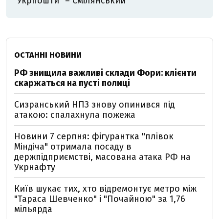
"Укрпошти" – Смілянський
ОСТАННІ НОВИНИ
РФ знищила важливі склади Фори: клієнти
скаржаться на пусті полиці
Сизранський НПЗ знову опинився під
атакою: спалахнула пожежа
Новини 7 серпня: фігурантка "плівок
Міндіча" отримала посаду в
держпідприємстві, масована атака РФ на
Укрнафту
Київ шукає тих, хто відремонтує метро між
"Тараса Шевченко" і "Почайною" за 1,76
мільярда