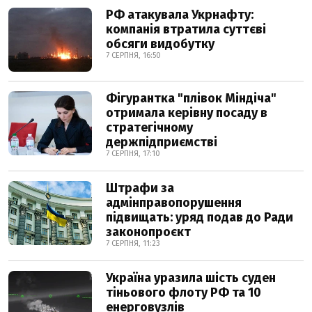
РФ атакувала Укрнафту:
компанія втратила суттєві
обсяги видобутку
7 СЕРПНЯ, 16:50
Фігурантка "плівок Міндіча"
отримала керівну посаду в
стратегічному
держпідприємстві
7 СЕРПНЯ, 17:10
Штрафи за
адмінправопорушення
підвищать: уряд подав до Ради
законопроєкт
7 СЕРПНЯ, 11:23
Україна уразила шість суден
тіньового флоту РФ та 10
енерговузлів